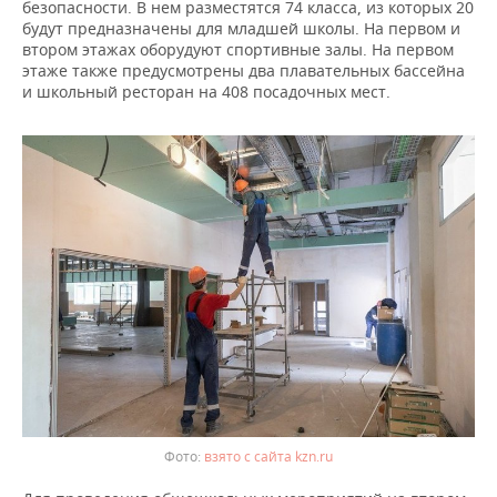
ВОДНЫЕ ВИДЫ СПОРТА
ОБРАЗОВАНИЕ
безопасности. В нем разместятся 74 класса, из которых 20
будут предназначены для младшей школы. На первом и
втором этажах оборудуют спортивные залы. На первом
ХОККЕЙ С МЯЧОМ
ПРОИСШЕСТВИЯ
этаже также предусмотрены два плавательных бассейна
и школьный ресторан на 408 посадочных мест.
взято с сайта kzn.ru