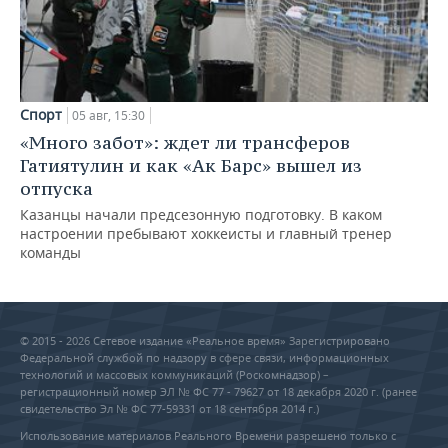
Спорт
05 авг, 15:30
«Много забот»: ждет ли трансферов
Гатиятулин и как «Ак Барс» вышел из
отпуска
Казанцы начали предсезонную подготовку. В каком
настроении пребывают хоккеисты и главный тренер
команды
© 2015 - 2026 Сетевое издание «Реальное время» Зарегистрировано
Федеральной службой по надзору в сфере связи, информационных
технологий и массовых коммуникаций (Роскомнадзор) –
регистрационный номер ЭЛ № ФС 77 - 79627 от 18 декабря 2020 г. (ранее
свидетельство Эл № ФС 77-59331 от 18 сентября 2014 г.)
Использование материалов Реального Времени разрешено только с