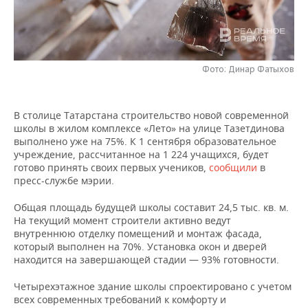
НЕФТЕХИМИЯ
РОЗНИЧНАЯ ТОРГОВЛЯ
НОВОСТИ ТЕХНОЛОГИЙ
МЕРОПРИЯТИЯ
НЕФТЬ
ТРАНСПОРТ
IT
НОВОСТИ МЕРОПРИЯТИЙ
СПОРТ
ОПК
Фото: Динар Фатыхов
УСЛУГИ
МЕДИА
ВЫЕЗДНАЯ РЕДАКЦИЯ
НОВОСТИ СПОРТА
ОБЩЕСТВО
ЭНЕРГЕТИКА
В столице Татарстана строительство новой современной
ТЕЛЕКОММУНИКАЦИИ
БИЗНЕС-БРАНЧИ
ФУТБОЛ
НОВОСТИ ОБЩЕСТВА
ФОТОГАЛЕРЕЯ
школы в жилом комплексе «Лето» на улице Тазетдинова
выполнено уже на 75%. К 1 сентября образовательное
ONLINE-КОНФЕРЕНЦИИ
ХОККЕЙ
ВЛАСТЬ
СЮЖЕТЫ
учреждение, рассчитанное на 1 224 учащихся, будет
готово принять своих первых учеников,
сообщили
в
пресс-службе мэрии.
ОТКРЫТАЯ ЛЕКЦИЯ
БАСКЕТБОЛ
ИНФРАСТРУКТУРА
СПРАВОЧНИК
Общая площадь будущей школы составит 24,5 тыс. кв. м.
ВОЛЕЙБОЛ
ИСТОРИЯ
СПИСОК ПЕРСОН
ПОЛНАЯ ВЕРСИЯ
На текущий момент строители активно ведут
внутреннюю отделку помещений и монтаж фасада,
который выполнен на 70%. Установка окон и дверей
КИБЕРСПОРТ
КУЛЬТУРА
СПИСОК КОМПАНИЙ
находится на завершающей стадии — 93% готовности.
ФИГУРНОЕ КАТАНИЕ
МЕДИЦИНА
Четырехэтажное здание школы спроектировано с учетом
всех современных требований к комфорту и