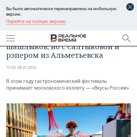
Вы были автоматически перенаправлены на мобильную
версию.
Перейти на полную версию
РЕГИОНЫ
ОБЩЕСТВО
«Вкусная Казань» осталась без
БАШКОРТОСТАН
НОВОСТИ
шашлыков, но с Салтыковой и
ТАТАРСТАН
АНАЛИТИКА
рэпером из Альметьевска
УДМУРТИЯ
НОВОСТИ АНАЛИТИКИ
ЭКОНОМИКА
15:00, 08.07.2025
ДЕКЛАРАЦИИ О ДОХОДАХ
НОВОСТИ ЭКОНОМИКИ
ПРОМЫШЛЕННОСТЬ
В этом году гастрономический фестиваль
принимает московского коллегу — «Вкусы России»
КОРОЛИ ГОСЗАКАЗА ПФО
ФИНАНСЫ
НОВОСТИ
НЕДВИЖИМОСТЬ
ПРОМЫШЛЕННОСТИ
ВУЗЫ ТАТАРСТАНА
БАНКИ
НОВОСТИ НЕДВИЖИМОСТИ
АВТО
АГРОПРОМ
КОМУ ПРИНАДЛЕЖАТ
БЮДЖЕТ
НОВОСТИ АВТО
БИЗНЕС
ТОРГОВЫЕ ЦЕНТРЫ
МАШИНОСТРОЕНИЕ
ТАТАРСТАНА
ИНВЕСТИЦИИ
НОВОСТИ БИЗНЕСА
ТЕХНОЛОГИИ