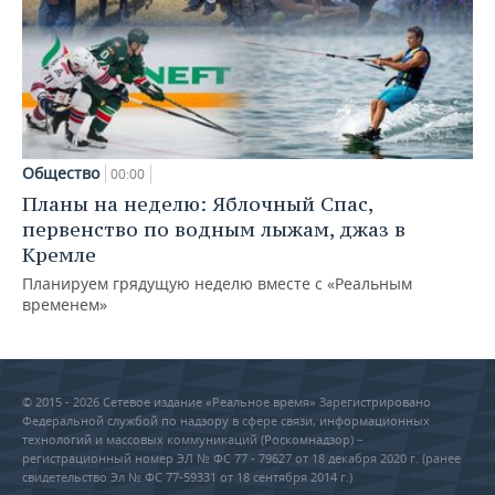
Общество
00:00
Планы на неделю: Яблочный Спас,
первенство по водным лыжам, джаз в
Кремле
Планируем грядущую неделю вместе с «Реальным
временем»
© 2015 - 2026 Сетевое издание «Реальное время» Зарегистрировано
Федеральной службой по надзору в сфере связи, информационных
технологий и массовых коммуникаций (Роскомнадзор) –
регистрационный номер ЭЛ № ФС 77 - 79627 от 18 декабря 2020 г. (ранее
свидетельство Эл № ФС 77-59331 от 18 сентября 2014 г.)