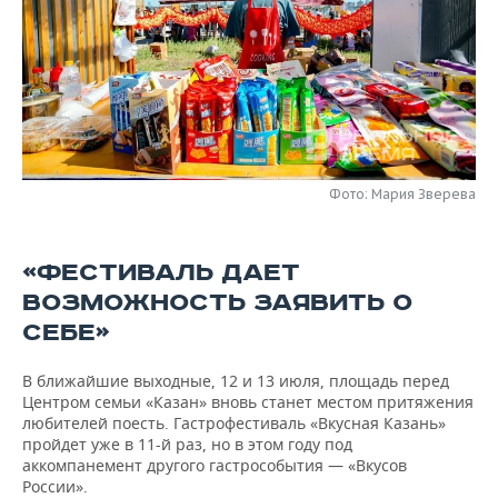
НЕФТЕХИМИЯ
РОЗНИЧНАЯ ТОРГОВЛЯ
НОВОСТИ ТЕХНОЛОГИЙ
МЕРОПРИЯТИЯ
НЕФТЬ
ТРАНСПОРТ
IT
НОВОСТИ МЕРОПРИЯТИЙ
СПОРТ
ОПК
УСЛУГИ
МЕДИА
ВЫЕЗДНАЯ РЕДАКЦИЯ
НОВОСТИ СПОРТА
ОБЩЕСТВО
ЭНЕРГЕТИКА
ТЕЛЕКОММУНИКАЦИИ
БИЗНЕС-БРАНЧИ
ФУТБОЛ
НОВОСТИ ОБЩЕСТВА
ФОТОГАЛЕРЕЯ
Фото: Мария Зверева
ONLINE-КОНФЕРЕНЦИИ
ХОККЕЙ
ВЛАСТЬ
СЮЖЕТЫ
«ФЕСТИВАЛЬ ДАЕТ
ОТКРЫТАЯ ЛЕКЦИЯ
БАСКЕТБОЛ
ИНФРАСТРУКТУРА
СПРАВОЧНИК
ВОЗМОЖНОСТЬ ЗАЯВИТЬ О
СЕБЕ»
ВОЛЕЙБОЛ
ИСТОРИЯ
СПИСОК ПЕРСОН
ПОЛНАЯ ВЕРСИЯ
В ближайшие выходные, 12 и 13 июля, площадь перед
КИБЕРСПОРТ
КУЛЬТУРА
СПИСОК КОМПАНИЙ
Центром семьи «Казан» вновь станет местом притяжения
любителей поесть. Гастрофестиваль «Вкусная Казань»
пройдет уже в 11-й раз, но в этом году под
ФИГУРНОЕ КАТАНИЕ
МЕДИЦИНА
аккомпанемент другого гастрособытия — «Вкусов
России».