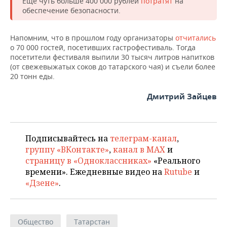
Еще чуть больше 400 000 рублей
потратят
на
обеспечение безопасности.
Напомним, что в прошлом году организаторы
отчитались
о 70 000 гостей, посетивших гастрофестиваль. Тогда
посетители фестиваля выпили 30 тысяч литров напитков
(от свежевыжатых соков до татарского чая) и съели более
20 тонн еды.
Дмитрий Зайцев
Подписывайтесь на
телеграм-канал
,
группу «ВКонтакте»
,
канал в MAX
и
страницу в «Одноклассниках»
«Реального
времени». Ежедневные видео на
Rutube
и
«Дзене»
.
Общество
Татарстан