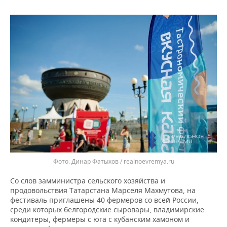
ВОДНЫЕ ВИДЫ СПОРТА
ОБРАЗОВАНИЕ
ХОККЕЙ С МЯЧОМ
ПРОИСШЕСТВИЯ
Динар Фатыхов / realnoevremya.ru
Со слов замминистра сельского хозяйства и
продовольствия Татарстана Марселя Махмутова, на
фестиваль приглашены 40 фермеров со всей России,
среди которых белгородские сыровары, владимирские
кондитеры, фермеры с юга с кубанским хамоном и