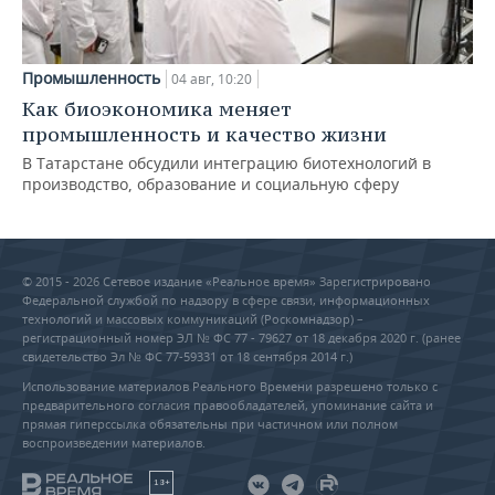
Промышленность
04 авг, 10:20
Как биоэкономика меняет
промышленность и качество жизни
В Татарстане обсудили интеграцию биотехнологий в
производство, образование и социальную сферу
© 2015 - 2026 Сетевое издание «Реальное время» Зарегистрировано
Федеральной службой по надзору в сфере связи, информационных
технологий и массовых коммуникаций (Роскомнадзор) –
регистрационный номер ЭЛ № ФС 77 - 79627 от 18 декабря 2020 г. (ранее
свидетельство Эл № ФС 77-59331 от 18 сентября 2014 г.)
Использование материалов Реального Времени разрешено только с
предварительного согласия правообладателей, упоминание сайта и
прямая гиперссылка обязательны при частичном или полном
воспроизведении материалов.
18+