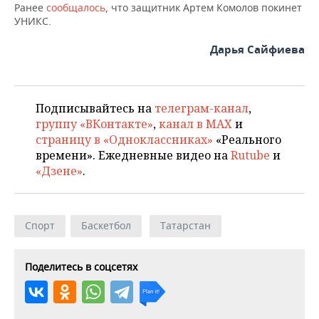
ВОДНЫЕ ВИДЫ СПОРТА
ОБРАЗОВАНИЕ
Ранее
сообщалось
, что защитник Артем Комолов покинет
УНИКС.
ХОККЕЙ С МЯЧОМ
ПРОИСШЕСТВИЯ
Дарья Сайфиева
Подписывайтесь на
телеграм-канал
,
группу «ВКонтакте»
,
канал в MAX
и
страницу в «Одноклассниках»
«Реального
времени». Ежедневные видео на
Rutube
и
«Дзене»
.
Спорт
Баскетбол
Татарстан
Поделитесь в соцсетях