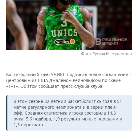
НЕФТЕХИМИЯ
РОЗНИЧНАЯ ТОРГОВЛЯ
НОВОСТИ ТЕХНОЛОГИЙ
МЕРОПРИЯТИЯ
НЕФТЬ
ТРАНСПОРТ
IT
НОВОСТИ МЕРОПРИЯТИЙ
СПОРТ
ОПК
УСЛУГИ
МЕДИА
ВЫЕЗДНАЯ РЕДАКЦИЯ
НОВОСТИ СПОРТА
ОБЩЕСТВО
ЭНЕРГЕТИКА
ТЕЛЕКОММУНИКАЦИИ
БИЗНЕС-БРАНЧИ
ФУТБОЛ
НОВОСТИ ОБЩЕСТВА
ФОТОГАЛЕРЕЯ
Фото: Руслан Ишмухаметов
ONLINE-КОНФЕРЕНЦИИ
ХОККЕЙ
ВЛАСТЬ
СЮЖЕТЫ
Баскетбольный клуб УНИКС подписал новое соглашение с
центровым из США Джаленом Рейнольдсом по схеме
ОТКРЫТАЯ ЛЕКЦИЯ
БАСКЕТБОЛ
ИНФРАСТРУКТУРА
СПРАВОЧНИК
«1+1». Об этом сообщает пресс-служба клуба.
ВОЛЕЙБОЛ
ИСТОРИЯ
СПИСОК ПЕРСОН
ПОЛНАЯ ВЕРСИЯ
В этом сезоне 32-летний баскетболист сыграл в 51
матче регулярного чемпионата и в серии плей-
КИБЕРСПОРТ
КУЛЬТУРА
СПИСОК КОМПАНИЙ
офф. Средняя статистика игрока составила 14,3
очка, 5,6 подбора, 1,9 результативные передачи и
ФИГУРНОЕ КАТАНИЕ
МЕДИЦИНА
1,3 перехвата.