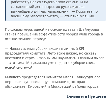
НЕФТЕХИМИЯ
работает у нас со студенческой скамьи. И на
сегодняшний день вырос до руководителя
РОЗНИЧНАЯ ТОРГОВЛЯ
НОВОСТИ ТЕХНОЛОГИЙ
МЕРОПРИЯТИЯ
важнейшего для нас направления — Комитета по
НЕФТЬ
внешнему благоустройству, — отметил Метшин.
ТРАНСПОРТ
IT
НОВОСТИ МЕРОПРИЯТИЙ
СПОРТ
ОПК
По словам мэра, одной из основных задач Шайнурова
УСЛУГИ
МЕДИА
ВЫЕЗДНАЯ РЕДАКЦИЯ
НОВОСТИ СПОРТА
ОБЩЕСТВО
станет повышение эффективности уборки улиц города в
ЭНЕРГЕТИКА
осенне-зимний период:
ТЕЛЕКОММУНИКАЦИИ
БИЗНЕС-БРАНЧИ
ФУТБОЛ
НОВОСТИ ОБЩЕСТВА
ФОТОГАЛЕРЕЯ
— Новая система уборки входит в личный KPI
председателя комитета. Лето тоже важно, но сажать
ONLINE-КОНФЕРЕНЦИИ
ХОККЕЙ
ВЛАСТЬ
СЮЖЕТЫ
цветочки и стричь газоны мы научились. Главный вызов
— это зима. Мы должны уже подойти к уборке снега с
ОТКРЫТАЯ ЛЕКЦИЯ
БАСКЕТБОЛ
ИНФРАСТРУКТУРА
СПРАВОЧНИК
новой системой.
Бывшего председателя комитета Игоря Саляхутдинова
ВОЛЕЙБОЛ
ИСТОРИЯ
СПИСОК ПЕРСОН
ПОЛНАЯ ВЕРСИЯ
перевели в управляющую компанию, которая
обслуживает Кировский и Московский районы города.
КИБЕРСПОРТ
КУЛЬТУРА
СПИСОК КОМПАНИЙ
Елизавета Пуншева
ФИГУРНОЕ КАТАНИЕ
МЕДИЦИНА