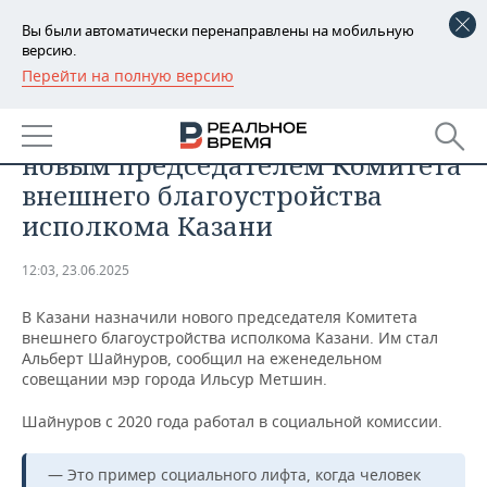
Вы были автоматически перенаправлены на мобильную
версию.
Перейти на полную версию
РЕГИОНЫ
ОБЩЕСТВО
Альберт Шайнуров назначен
БАШКОРТОСТАН
НОВОСТИ
новым председателем Комитета
ТАТАРСТАН
АНАЛИТИКА
внешнего благоустройства
исполкома Казани
УДМУРТИЯ
НОВОСТИ АНАЛИТИКИ
ЭКОНОМИКА
12:03, 23.06.2025
ДЕКЛАРАЦИИ О ДОХОДАХ
НОВОСТИ ЭКОНОМИКИ
ПРОМЫШЛЕННОСТЬ
В Казани назначили нового председателя Комитета
КОРОЛИ ГОСЗАКАЗА ПФО
ФИНАНСЫ
НОВОСТИ
НЕДВИЖИМОСТЬ
внешнего благоустройства исполкома Казани. Им стал
ПРОМЫШЛЕННОСТИ
Альберт Шайнуров, сообщил на еженедельном
ВУЗЫ ТАТАРСТАНА
БАНКИ
НОВОСТИ НЕДВИЖИМОСТИ
АВТО
совещании мэр города Ильсур Метшин.
АГРОПРОМ
Шайнуров с 2020 года работал в социальной комиссии.
КОМУ ПРИНАДЛЕЖАТ
БЮДЖЕТ
НОВОСТИ АВТО
БИЗНЕС
ТОРГОВЫЕ ЦЕНТРЫ
МАШИНОСТРОЕНИЕ
ТАТАРСТАНА
— Это пример социального лифта, когда человек
ИНВЕСТИЦИИ
НОВОСТИ БИЗНЕСА
ТЕХНОЛОГИИ