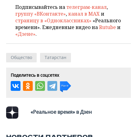
ВОДНЫЕ ВИДЫ СПОРТА
ОБРАЗОВАНИЕ
Подписывайтесь на
телеграм-канал
,
группу «ВКонтакте»
,
канал в MAX
и
ХОККЕЙ С МЯЧОМ
ПРОИСШЕСТВИЯ
страницу в «Одноклассниках»
«Реального
времени». Ежедневные видео на
Rutube
и
«Дзене»
.
Общество
Татарстан
Поделитесь в соцсетях
«Реальное время» в Дзен