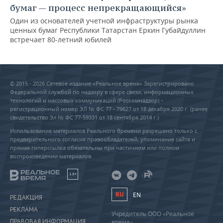
бумаг — процесс непрекращающийся»
Один из основателей учетной инфраструктуры рынка
ценных бумаг Республики Татарстан Еркин Губайдуллин
встречает 80-летний юбилей
© 2015 - 2026 Сетевое издание «Реальное время» Зарегистрировано
Федеральной службой по надзору в сфере связи, информационных
технологий и массовых коммуникаций (Роскомнадзор) –
регистрационный номер ЭЛ № ФС 77 - 79627 от 18 декабря 2020 г. (ранее
свидетельство Эл № ФС 77-59331 от 18 сентября 2014 г.)
Использование материалов Реального Времени разрешено только с
предварительного согласия правообладателей, упоминание сайта и
прямая гиперссылка обязательны при частичном или полном
воспроизведении материалов.
18+
RU
EN
РЕДАКЦИЯ
РЕКЛАМА
Учредитель ООО «Реальное
ПРАВОВАЯ ИНФОРМАЦИЯ
время»