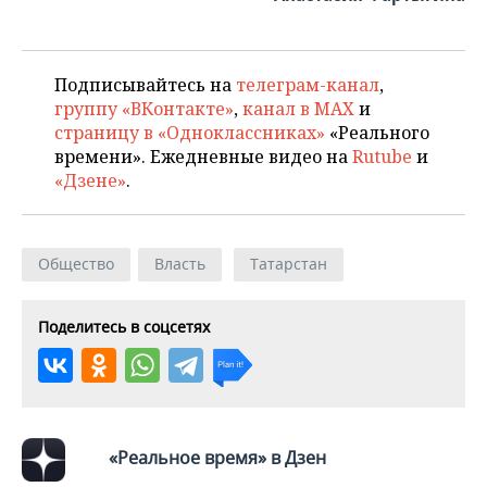
ВОДНЫЕ ВИДЫ СПОРТА
ОБРАЗОВАНИЕ
ХОККЕЙ С МЯЧОМ
ПРОИСШЕСТВИЯ
Подписывайтесь на
телеграм-канал
,
группу «ВКонтакте»
,
канал в MAX
и
страницу в «Одноклассниках»
«Реального
времени». Ежедневные видео на
Rutube
и
«Дзене»
.
Общество
Власть
Татарстан
Поделитесь в соцсетях
«Реальное время» в Дзен