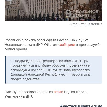
НЕФТЕХИМИЯ
РОЗНИЧНАЯ ТОРГОВЛЯ
НОВОСТИ ТЕХНОЛОГИЙ
МЕРОПРИЯТИЯ
НЕФТЬ
ТРАНСПОРТ
IT
НОВОСТИ МЕРОПРИЯТИЙ
СПОРТ
ОПК
Фото: Татьяна Демина
УСЛУГИ
МЕДИА
ВЫЕЗДНАЯ РЕДАКЦИЯ
НОВОСТИ СПОРТА
ОБЩЕСТВО
ЭНЕРГЕТИКА
Российские войска освободили населенный пункт
ТЕЛЕКОММУНИКАЦИИ
БИЗНЕС-БРАНЧИ
ФУТБОЛ
НОВОСТИ ОБЩЕСТВА
ФОТОГАЛЕРЕЯ
Новониколаевка в ДНР. Об этом
сообщили
в пресс-службе
Минобороны.
ONLINE-КОНФЕРЕНЦИИ
ХОККЕЙ
ВЛАСТЬ
СЮЖЕТЫ
— Подразделения группировки войск «Центр»
ОТКРЫТАЯ ЛЕКЦИЯ
БАСКЕТБОЛ
ИНФРАСТРУКТУРА
СПРАВОЧНИК
продвинулись в глубину обороны противника и
освободили населенный пункт Новониколаевка
Донецкой Народной Республики, — говорится в
ВОЛЕЙБОЛ
ИСТОРИЯ
СПИСОК ПЕРСОН
ПОЛНАЯ ВЕРСИЯ
сводке ведомства.
КИБЕРСПОРТ
КУЛЬТУРА
СПИСОК КОМПАНИЙ
Накануне российские войска
взяли
под контроль
Ульяновку в ДНР.
ФИГУРНОЕ КАТАНИЕ
МЕДИЦИНА
Анастасия Фартыгина