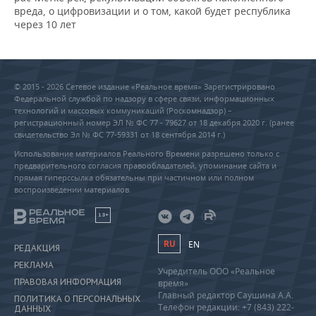
вреда, о цифровизации и о том, какой будет республика
через 10 лет
© 2015 - 2026 Сетевое издание «Реальное время» Зарегистрировано
Федеральной службой по надзору в сфере связи, информационных
технологий и массовых коммуникаций (Роскомнадзор) –
регистрационный номер ЭЛ № ФС 77 - 79627 от 18 декабря 2020 г. (ранее
свидетельство Эл № ФС 77-59331 от 18 сентября 2014 г.)
Использование материалов Реального Времени разрешено только с
предварительного согласия правообладателей, упоминание сайта и
прямая гиперссылка обязательны при частичном или полном
воспроизведении материалов.
18+
RU
EN
РЕДАКЦИЯ
РЕКЛАМА
Учредитель ООО «Реальное
ПРАВОВАЯ ИНФОРМАЦИЯ
время»
Главный редактор Саушина А.А.
ПОЛИТИКА О ПЕРСОНАЛЬНЫХ
Телефон редакции: +7 (843) 222-
ДАННЫХ