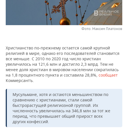
НЕФТЕХИМИЯ
РОЗНИЧНАЯ ТОРГОВЛЯ
НОВОСТИ ТЕХНОЛОГИЙ
МЕРОПРИЯТИЯ
НЕФТЬ
ТРАНСПОРТ
IT
НОВОСТИ МЕРОПРИЯТИЙ
СПОРТ
ОПК
Фото: Максим Платонов
УСЛУГИ
МЕДИА
ВЫЕЗДНАЯ РЕДАКЦИЯ
НОВОСТИ СПОРТА
ОБЩЕСТВО
ЭНЕРГЕТИКА
Христианство по-прежнему остается самой крупной
ТЕЛЕКОММУНИКАЦИИ
БИЗНЕС-БРАНЧИ
ФУТБОЛ
НОВОСТИ ОБЩЕСТВА
ФОТОГАЛЕРЕЯ
религией в мире, однако его последователей становится
все меньше. С 2010 по 2020 год число христиан
ONLINE-КОНФЕРЕНЦИИ
ХОККЕЙ
ВЛАСТЬ
СЮЖЕТЫ
увеличилось на 121,6 млн и достигло 2,3 млрд. Тем не
менее доля христиан в мировом населении сократилась
на 1,8 процентного пункта и составила 28,8%,
сообщает
ОТКРЫТАЯ ЛЕКЦИЯ
БАСКЕТБОЛ
ИНФРАСТРУКТУРА
СПРАВОЧНИК
Коммерсантъ.
ВОЛЕЙБОЛ
ИСТОРИЯ
СПИСОК ПЕРСОН
ПОЛНАЯ ВЕРСИЯ
Мусульмане, хотя и остаются меньшинством по
сравнению с христианами, стали самой
КИБЕРСПОРТ
КУЛЬТУРА
СПИСОК КОМПАНИЙ
быстрорастущей религиозной группой. Их
численность увеличилась на 346,8 млн за тот же
ФИГУРНОЕ КАТАНИЕ
МЕДИЦИНА
период, что превышает общий прирост всех
других конфессий.