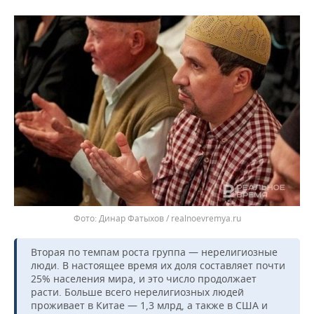
ВОДНЫЕ ВИДЫ СПОРТА
ОБРАЗОВАНИЕ
ХОККЕЙ С МЯЧОМ
ПРОИСШЕСТВИЯ
Динар Фатыхов / realnoevremya.ru
Вторая по темпам роста группа — нерелигиозные
люди. В настоящее время их доля составляет почти
25% населения мира, и это число продолжает
расти. Больше всего нерелигиозных людей
проживает в Китае — 1,3 млрд, а также в США и