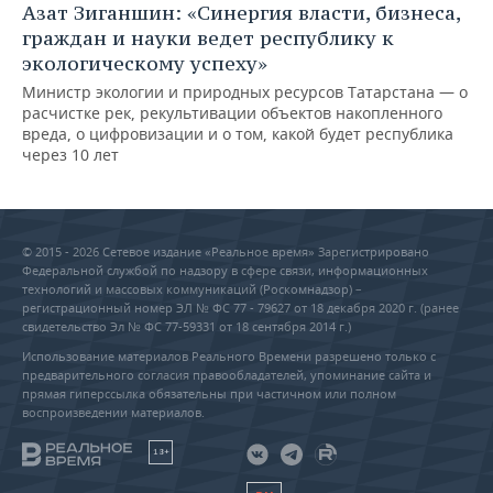
Азат Зиганшин: «Синергия власти, бизнеса,
граждан и науки ведет республику к
экологическому успеху»
Министр экологии и природных ресурсов Татарстана — о
расчистке рек, рекультивации объектов накопленного
вреда, о цифровизации и о том, какой будет республика
через 10 лет
© 2015 - 2026 Сетевое издание «Реальное время» Зарегистрировано
Федеральной службой по надзору в сфере связи, информационных
технологий и массовых коммуникаций (Роскомнадзор) –
регистрационный номер ЭЛ № ФС 77 - 79627 от 18 декабря 2020 г. (ранее
свидетельство Эл № ФС 77-59331 от 18 сентября 2014 г.)
Использование материалов Реального Времени разрешено только с
предварительного согласия правообладателей, упоминание сайта и
прямая гиперссылка обязательны при частичном или полном
воспроизведении материалов.
18+