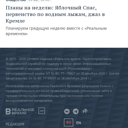
Планы на неделю: Яблочный Спас,
первенство по водным лыжам, джаз в
Кремле
Планируем грядущую неделю вместе с «Реальным
временем»
© 2015 - 2026 Сетевое издание «Реальное время» Зарегистрировано
Федеральной службой по надзору в сфере связи, информационных
технологий и массовых коммуникаций (Роскомнадзор) –
регистрационный номер ЭЛ № ФС 77 - 79627 от 18 декабря 2020 г. (ранее
свидетельство Эл № ФС 77-59331 от 18 сентября 2014 г.)
Использование материалов Реального Времени разрешено только с
предварительного согласия правообладателей, упоминание сайта и
прямая гиперссылка обязательны при частичном или полном
воспроизведении материалов.
18+
RU
EN
РЕДАКЦИЯ