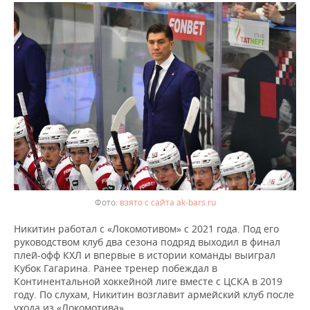
ВОДНЫЕ ВИДЫ СПОРТА
ОБРАЗОВАНИЕ
ХОККЕЙ С МЯЧОМ
ПРОИСШЕСТВИЯ
взято с сайта ak-bars.ru
Никитин работал с «Локомотивом» с 2021 года. Под его
руководством клуб два сезона подряд выходил в финал
плей-офф КХЛ и впервые в истории команды выиграл
Кубок Гагарина. Ранее тренер побеждал в
Континентальной хоккейной лиге вместе с ЦСКА в 2019
году. По слухам, Никитин возглавит армейский клуб после
ухода из «Локомотива».