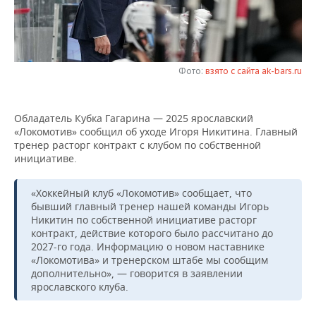
НЕФТЕХИМИЯ
РОЗНИЧНАЯ ТОРГОВЛЯ
НОВОСТИ ТЕХНОЛОГИЙ
МЕРОПРИЯТИЯ
НЕФТЬ
ТРАНСПОРТ
IT
НОВОСТИ МЕРОПРИЯТИЙ
СПОРТ
ОПК
Фото:
взято с сайта ak-bars.ru
УСЛУГИ
МЕДИА
ВЫЕЗДНАЯ РЕДАКЦИЯ
НОВОСТИ СПОРТА
ОБЩЕСТВО
ЭНЕРГЕТИКА
Обладатель Кубка Гагарина — 2025 ярославский
ТЕЛЕКОММУНИКАЦИИ
БИЗНЕС-БРАНЧИ
ФУТБОЛ
НОВОСТИ ОБЩЕСТВА
ФОТОГАЛЕРЕЯ
«Локомотив» сообщил об уходе Игоря Никитина. Главный
тренер расторг контракт с клубом по собственной
ONLINE-КОНФЕРЕНЦИИ
ХОККЕЙ
ВЛАСТЬ
СЮЖЕТЫ
инициативе.
ОТКРЫТАЯ ЛЕКЦИЯ
БАСКЕТБОЛ
ИНФРАСТРУКТУРА
СПРАВОЧНИК
«Хоккейный клуб «Локомотив» сообщает, что
бывший главный тренер нашей команды Игорь
Никитин по собственной инициативе расторг
ВОЛЕЙБОЛ
ИСТОРИЯ
СПИСОК ПЕРСОН
ПОЛНАЯ ВЕРСИЯ
контракт, действие которого было рассчитано до
2027-го года. Информацию о новом наставнике
КИБЕРСПОРТ
КУЛЬТУРА
СПИСОК КОМПАНИЙ
«Локомотива» и тренерском штабе мы сообщим
дополнительно», — говорится в заявлении
ФИГУРНОЕ КАТАНИЕ
МЕДИЦИНА
ярославского клуба.