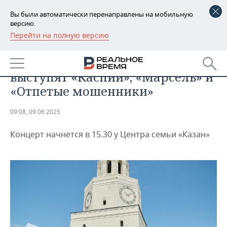
Вы были автоматически перенаправлены на мобильную
версию.
Перейти на полную версию
РЕГИОНЫ
ОБЩЕСТВО
На Дне России в Казани
БАШКОРТОСТАН
НОВОСТИ
выступят «Каспий», «Марсель» и
ТАТАРСТАН
АНАЛИТИКА
«Отпетые мошенники»
УДМУРТИЯ
НОВОСТИ АНАЛИТИКИ
ЭКОНОМИКА
09:08, 09.06.2025
ДЕКЛАРАЦИИ О ДОХОДАХ
НОВОСТИ ЭКОНОМИКИ
ПРОМЫШЛЕННОСТЬ
Концерт начнется в 15.30 у Центра семьи «Казан»
КОРОЛИ ГОСЗАКАЗА ПФО
ФИНАНСЫ
НОВОСТИ
НЕДВИЖИМОСТЬ
ПРОМЫШЛЕННОСТИ
ВУЗЫ ТАТАРСТАНА
БАНКИ
НОВОСТИ НЕДВИЖИМОСТИ
АВТО
АГРОПРОМ
КОМУ ПРИНАДЛЕЖАТ
БЮДЖЕТ
НОВОСТИ АВТО
БИЗНЕС
ТОРГОВЫЕ ЦЕНТРЫ
МАШИНОСТРОЕНИЕ
ТАТАРСТАНА
ИНВЕСТИЦИИ
НОВОСТИ БИЗНЕСА
ТЕХНОЛОГИИ