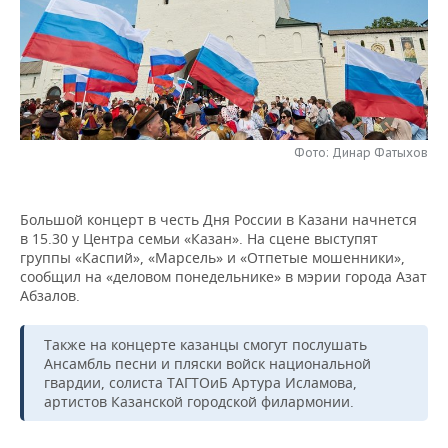
НЕФТЕХИМИЯ
РОЗНИЧНАЯ ТОРГОВЛЯ
НОВОСТИ ТЕХНОЛОГИЙ
МЕРОПРИЯТИЯ
НЕФТЬ
ТРАНСПОРТ
IT
НОВОСТИ МЕРОПРИЯТИЙ
СПОРТ
ОПК
УСЛУГИ
МЕДИА
ВЫЕЗДНАЯ РЕДАКЦИЯ
НОВОСТИ СПОРТА
ОБЩЕСТВО
ЭНЕРГЕТИКА
Фото: Динар Фатыхов
ТЕЛЕКОММУНИКАЦИИ
БИЗНЕС-БРАНЧИ
ФУТБОЛ
НОВОСТИ ОБЩЕСТВА
ФОТОГАЛЕРЕЯ
Большой концерт в честь Дня России в Казани начнется
ONLINE-КОНФЕРЕНЦИИ
ХОККЕЙ
ВЛАСТЬ
СЮЖЕТЫ
в 15.30 у Центра семьи «Казан». На сцене выступят
группы «Каспий», «Марсель» и «Отпетые мошенники»,
ОТКРЫТАЯ ЛЕКЦИЯ
БАСКЕТБОЛ
ИНФРАСТРУКТУРА
СПРАВОЧНИК
сообщил на «деловом понедельнике» в мэрии города Азат
Абзалов.
ВОЛЕЙБОЛ
ИСТОРИЯ
СПИСОК ПЕРСОН
ПОЛНАЯ ВЕРСИЯ
Также на концерте казанцы смогут послушать
КИБЕРСПОРТ
КУЛЬТУРА
СПИСОК КОМПАНИЙ
Ансамбль песни и пляски войск национальной
гвардии, солиста ТАГТОиБ Артура Исламова,
артистов Казанской городской филармонии.
ФИГУРНОЕ КАТАНИЕ
МЕДИЦИНА