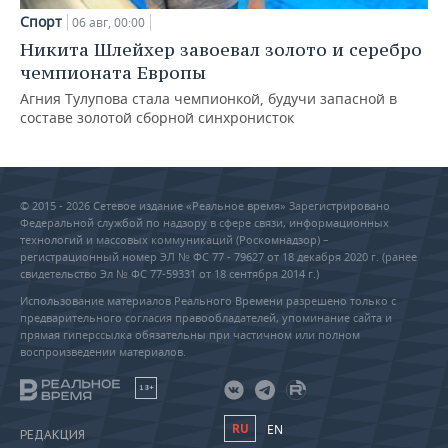
Спорт
06 авг, 00:00
Никита Шлейхер завоевал золото и серебро
чемпионата Европы
Агния Тулупова стала чемпионкой, будучи запасной в
составе золотой сборной синхронисток
© 2015 - 2026 Сетевое издание «Реальное время» Зарегистрировано
Федеральной службой по надзору в сфере связи, информационных
технологий и массовых коммуникаций (Роскомнадзор) –
регистрационный номер ЭЛ № ФС 77 - 79627 от 18 декабря 2020 г. (ранее
свидетельство Эл № ФС 77-59331 от 18 сентября 2014 г.)
Использование материалов Реального Времени разрешено только с
предварительного согласия правообладателей, упоминание сайта и
прямая гиперссылка обязательны при частичном или полном
воспроизведении материалов.
18+
RU
EN
РЕДАКЦИЯ