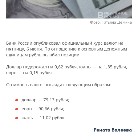
НЕФТЕХИМИЯ
РОЗНИЧНАЯ ТОРГОВЛЯ
НОВОСТИ ТЕХНОЛОГИЙ
МЕРОПРИЯТИЯ
НЕФТЬ
Фото: Татьяна Демина
ТРАНСПОРТ
IT
НОВОСТИ МЕРОПРИЯТИЙ
СПОРТ
ОПК
УСЛУГИ
МЕДИА
ВЫЕЗДНАЯ РЕДАКЦИЯ
НОВОСТИ СПОРТА
ОБЩЕСТВО
Банк России опубликовал официальный курс валют на
ЭНЕРГЕТИКА
пятницу, 6 июня. По отношению к основным денежным
ТЕЛЕКОММУНИКАЦИИ
БИЗНЕС-БРАНЧИ
ФУТБОЛ
НОВОСТИ ОБЩЕСТВА
ФОТОГАЛЕРЕЯ
единицам рубль ослабил позиции.
Доллар подорожал на 0,62 рубля, юань — на 1,35 рубля,
ONLINE-КОНФЕРЕНЦИИ
ХОККЕЙ
ВЛАСТЬ
СЮЖЕТЫ
евро — на 0,15 рубля.
ОТКРЫТАЯ ЛЕКЦИЯ
БАСКЕТБОЛ
ИНФРАСТРУКТУРА
СПРАВОЧНИК
Стоимость валют выглядит следующим образом:
ВОЛЕЙБОЛ
ИСТОРИЯ
СПИСОК ПЕРСОН
ПОЛНАЯ ВЕРСИЯ
доллар — 79,13 рубля;
евро — 90,66 рубля;
КИБЕРСПОРТ
КУЛЬТУРА
СПИСОК КОМПАНИЙ
юань — 11,02 рубля.
ФИГУРНОЕ КАТАНИЕ
МЕДИЦИНА
Рената Валеева