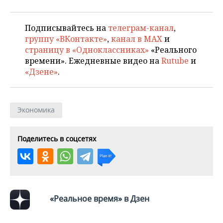
ВОДНЫЕ ВИДЫ СПОРТА
ОБРАЗОВАНИЕ
ХОККЕЙ С МЯЧОМ
ПРОИСШЕСТВИЯ
Подписывайтесь на
телеграм-канал
,
группу «ВКонтакте»
,
канал в MAX
и
страницу в «Одноклассниках»
«Реального
времени». Ежедневные видео на
Rutube
и
«Дзене»
.
Экономика
Поделитесь в соцсетях
«Реальное время» в Дзен