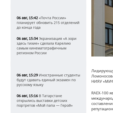
«Почта России»
06 авг, 15:42
планирует обновить 215 отделений
до конца года
Экранизация «А зори
06 авг, 15:34
здесь тихие» сделала Карелию
самым кинематографичным
регионом России
Лидирующую
Иностранные студенты
06 авг, 15:29
Ломоносова
будут сдавать единый экзамен по
НИЯУ «МИ
русскому языку
RAEX-100 я
В Татарстане
06 авг, 15:16
международн
открылись выставки детских
составлени
портретов «Мой папа — Герой»
репутацион