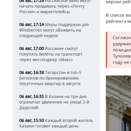
Российское вино могут
06 авг, 17:28
версии рей
начать продавать через «Почту
России» и маркетплейсы
В список в
рейтинга 
Меры поддержки для
06 авг, 17:14
Wildberries могут объявить на
следующей неделе
Согласн
удержал
Россияне смогут
06 авг, 17:00
позиции
покупать билеты на транспорт
Туполев
через мессенджер «Макс»
году не
Татарстан в топ-5
06 авг, 16:38
регионов по бронированиям
посуточных квартир в августе
В Казани на три дня
06 авг, 16:35
ограничат движение на улице 2-й
Даурской
Каждый второй житель
06 авг, 15:50
Казани готовит каждый день