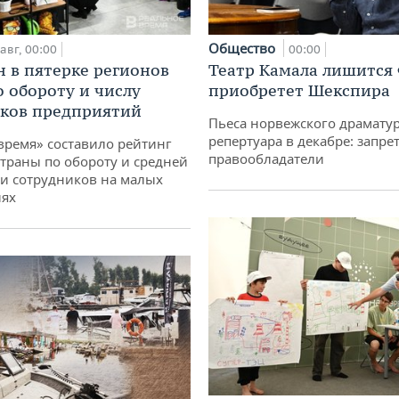
Общество
авг, 00:00
00:00
н в пятерке регионов
Театр Камала лишится 
о обороту и числу
приобретет Шекспира
ков предприятий
Пьеса норвежского драматур
репертуара в декабре: запре
время» составило рейтинг
правообладатели
страны по обороту и средней
и сотрудников на малых
иях