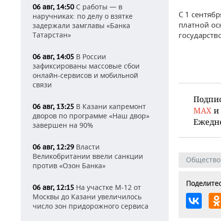
С работы — в
06 авг, 14:50
С 1 сентяб
наручниках: по делу о взятке
платной ос
задержали замглавы «Банка
государств
Татарстан»
В России
06 авг, 14:05
зафиксированы массовые сбои
онлайн-сервисов и мобильной
связи
Подпи
В Казани капремонт
06 авг, 13:25
MAX
и
дворов по программе «Наш двор»
Ежедн
завершен на 90%
Власти
06 авг, 12:29
Великобритании ввели санкции
Общество
против «Озон Банка»
Поделитес
На участке М-12 от
06 авг, 12:15
Москвы до Казани увеличилось
число зон придорожного сервиса