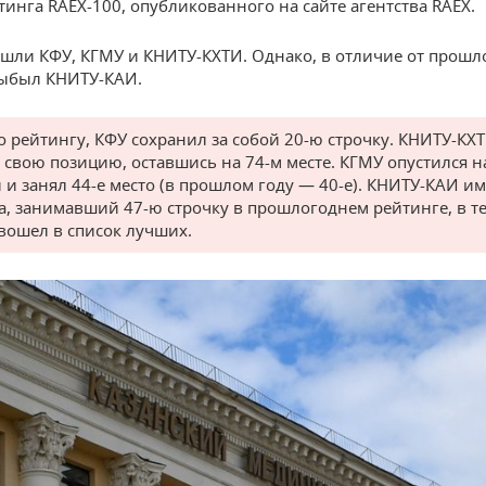
тинга RAEX-100, опубликованного на сайте агентства RAEX.
ошли КФУ, КГМУ и КНИТУ-КХТИ. Однако, в отличие от прошло
выбыл КНИТУ-КАИ.
о рейтингу, КФУ сохранил за собой 20-ю строчку. КНИТУ-КХ
 свою позицию, оставшись на 74-м месте. КГМУ опустился н
 и занял 44-е место (в прошлом году — 40-е). КНИТУ-КАИ им
а, занимавший 47-ю строчку в прошлогоднем рейтинге, в 
 вошел в список лучших.