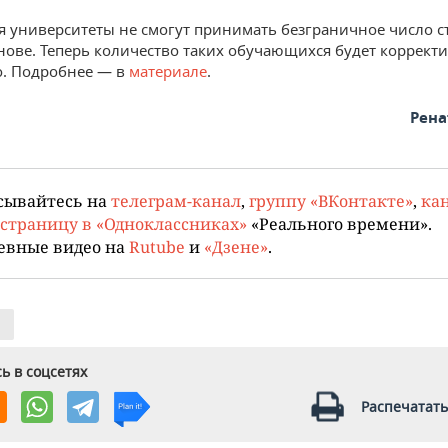
ря университеты не смогут принимать безграничное число с
нове. Теперь количество таких обучающихся будет коррект
о. Подробнее — в
материале
.
Рена
сывайтесь на
телеграм-канал
,
группу «ВКонтакте»
,
кан
страницу в «Одноклассниках»
«Реального времени».
евные видео на
Rutube
и
«Дзене»
.
ь в соцсетях
Распечатать