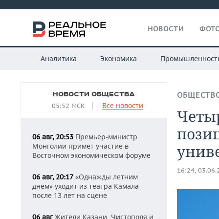
НОВОСТИ
ФОТО
Аналитика
Экономика
Промышленност
НОВОСТИ ОБЩЕСТВА
ОБЩЕСТВ
Все новости
05:52 МСК
Четыр
позиц
Премьер-министр
06 авг, 20:53
Монголии примет участие в
унив
Восточном экономическом форуме
16:24, 03.06
«Однажды летним
06 авг, 20:17
днем» уходит из театра Камала
после 13 лет на сцене
Жители Казани, Чистополя и
06 авг