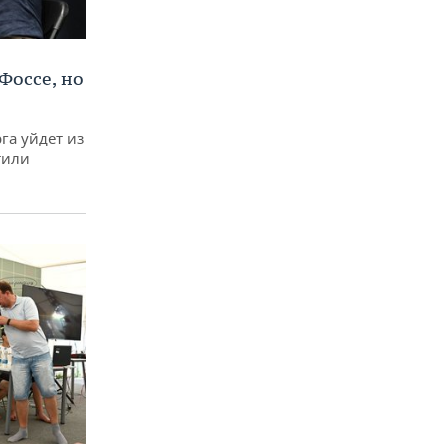
Фоссе, но
га уйдет из
тили