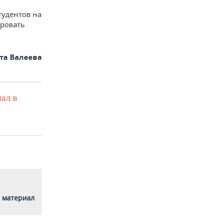
тудентов на
ировать
та Валеева
ал в
 материал