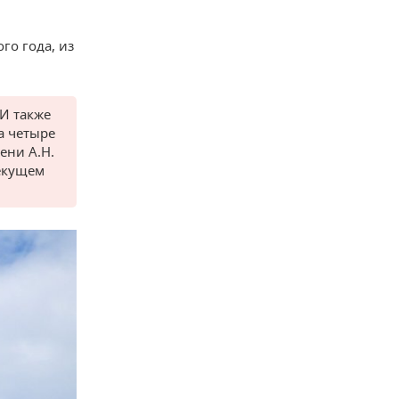
го года, из
ТИ также
а четыре
ени А.Н.
текущем