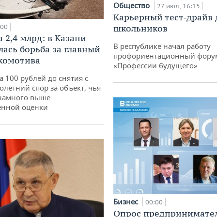
Общество
27 июл, 16:15
Карьерный тест-драйв 
:00
школьников
 2,4 млрд: в Казани
В республике начал работу
лась борьба за главный
профориентационный фору
комотива
«Профессии будущего»
а 100 рублей до снятия с
олетний спор за объект, чья
 намного выше
енной оценки
Бизнес
00:00
Опрос предпринимател