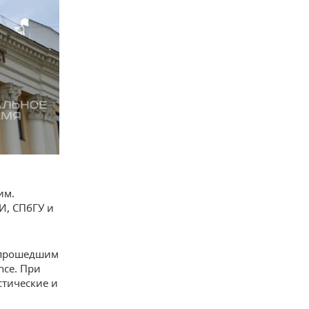
им.
И, СПбГУ и
, прошедшим
nce. При
стические и