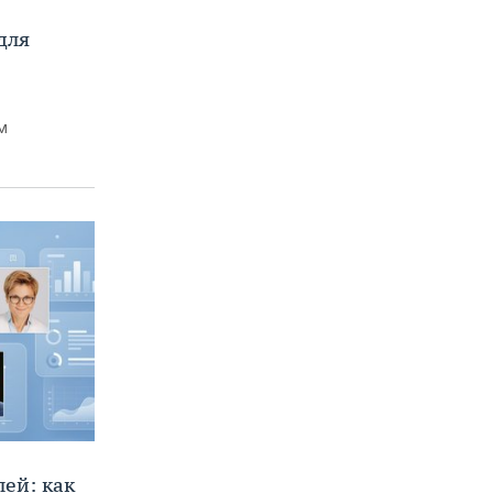
для
м
ей: как