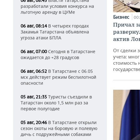
Власти Татарстана
06 авг, 08:45
разработали условия конкурса на
льготную аренду в ЦУМе
Бизнес
00
Причал за
В четырех городах
06 авг, 08:14
разверну
Закамья Татарстана объявлена
угроза атаки БПЛА
актив Ло
От сделки з
Сегодня в Татарстане
06 авг, 07:00
учета: мног
ожидается до +28 градусов
стоимость
государств
В Татарстане с 06.05
06 авг, 06:52
мск действует режим беспилотной
опасности
Туристы съездили в
05 авг, 21:35
Татарстан около 1,5 млн раз за
первое полугодие
В Татарстане открыли
05 авг, 20:46
сезон охоты на боровую и полевую
дичь с подружейными собаками