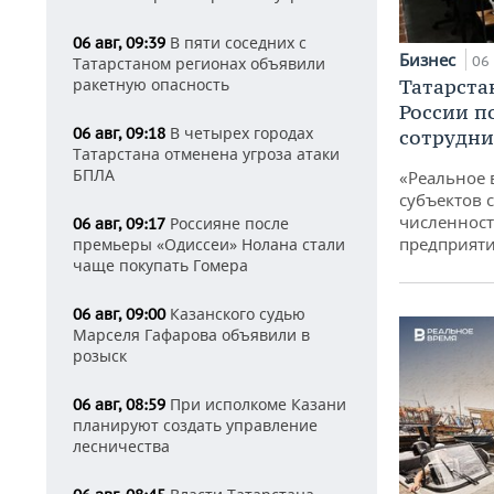
В пяти соседних с
06 авг, 09:39
Бизнес
06 
Татарстаном регионах объявили
ракетную опасность
Татарста
России п
В четырех городах
06 авг, 09:18
сотрудни
Татарстана отменена угроза атаки
БПЛА
«Реальное 
субъектов 
численност
Россияне после
06 авг, 09:17
предприят
премьеры «Одиссеи» Нолана стали
чаще покупать Гомера
Казанского судью
06 авг, 09:00
Марселя Гафарова объявили в
розыск
При исполкоме Казани
06 авг, 08:59
планируют создать управление
лесничества