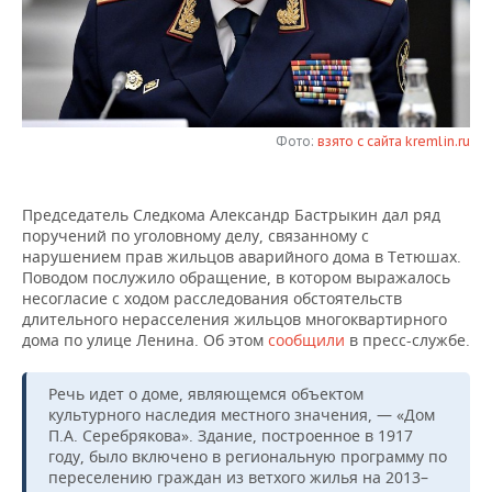
НЕФТЕХИМИЯ
РОЗНИЧНАЯ ТОРГОВЛЯ
НОВОСТИ ТЕХНОЛОГИЙ
МЕРОПРИЯТИЯ
НЕФТЬ
ТРАНСПОРТ
IT
НОВОСТИ МЕРОПРИЯТИЙ
СПОРТ
ОПК
УСЛУГИ
МЕДИА
ВЫЕЗДНАЯ РЕДАКЦИЯ
НОВОСТИ СПОРТА
ОБЩЕСТВО
Фото:
взято с сайта kremlin.ru
ЭНЕРГЕТИКА
ТЕЛЕКОММУНИКАЦИИ
БИЗНЕС-БРАНЧИ
ФУТБОЛ
НОВОСТИ ОБЩЕСТВА
ФОТОГАЛЕРЕЯ
Председатель Следкома Александр Бастрыкин дал ряд
поручений по уголовному делу, связанному с
ONLINE-КОНФЕРЕНЦИИ
ХОККЕЙ
ВЛАСТЬ
СЮЖЕТЫ
нарушением прав жильцов аварийного дома в Тетюшах.
Поводом послужило обращение, в котором выражалось
ОТКРЫТАЯ ЛЕКЦИЯ
БАСКЕТБОЛ
ИНФРАСТРУКТУРА
СПРАВОЧНИК
несогласие с ходом расследования обстоятельств
длительного нерасселения жильцов многоквартирного
дома по улице Ленина. Об этом
сообщили
в пресс-службе.
ВОЛЕЙБОЛ
ИСТОРИЯ
СПИСОК ПЕРСОН
ПОЛНАЯ ВЕРСИЯ
КИБЕРСПОРТ
КУЛЬТУРА
СПИСОК КОМПАНИЙ
Речь идет о доме, являющемся объектом
культурного наследия местного значения, — «Дом
П.А. Серебрякова». Здание, построенное в 1917
ФИГУРНОЕ КАТАНИЕ
МЕДИЦИНА
году, было включено в региональную программу по
переселению граждан из ветхого жилья на 2013–