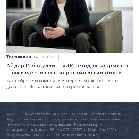
Технологии
04 авг, 00:00
Айдар Гибадуллин: «ИИ сегодня закрывает
практически весь маркетинговый цикл»
Как нейросети изменили интернет-маркетинг и что
делать, чтобы оставаться на гребне волны
© 2015 - 2026 Сетевое издание «Реальное время» Зарегистрировано
Федеральной службой по надзору в сфере связи, информационных
технологий и массовых коммуникаций (Роскомнадзор) –
регистрационный номер ЭЛ № ФС 77 - 79627 от 18 декабря 2020 г. (ранее
свидетельство Эл № ФС 77-59331 от 18 сентября 2014 г.)