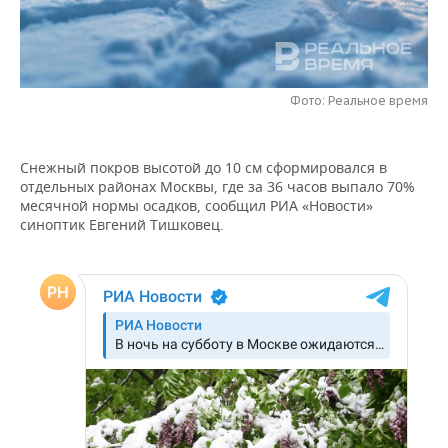
НЕФТЕХИМИЯ
РОЗНИЧНАЯ ТОРГОВЛЯ
НОВОСТИ ТЕХНОЛОГИЙ
МЕРОПРИЯТИЯ
НЕФТЬ
ТРАНСПОРТ
IT
НОВОСТИ МЕРОПРИЯТИЙ
СПОРТ
ОПК
Фото: Реальное время
УСЛУГИ
МЕДИА
ВЫЕЗДНАЯ РЕДАКЦИЯ
НОВОСТИ СПОРТА
ОБЩЕСТВО
ЭНЕРГЕТИКА
Снежный покров высотой до 10 см сформировался в
ТЕЛЕКОММУНИКАЦИИ
БИЗНЕС-БРАНЧИ
ФУТБОЛ
НОВОСТИ ОБЩЕСТВА
ФОТОГАЛЕРЕЯ
отдельных районах Москвы, где за 36 часов выпало 70%
месячной нормы осадков, сообщил РИА «Новости»
ONLINE-КОНФЕРЕНЦИИ
ХОККЕЙ
ВЛАСТЬ
СЮЖЕТЫ
синоптик Евгений Тишковец.
ОТКРЫТАЯ ЛЕКЦИЯ
БАСКЕТБОЛ
ИНФРАСТРУКТУРА
СПРАВОЧНИК
ВОЛЕЙБОЛ
ИСТОРИЯ
СПИСОК ПЕРСОН
ПОЛНАЯ ВЕРСИЯ
КИБЕРСПОРТ
КУЛЬТУРА
СПИСОК КОМПАНИЙ
ФИГУРНОЕ КАТАНИЕ
МЕДИЦИНА