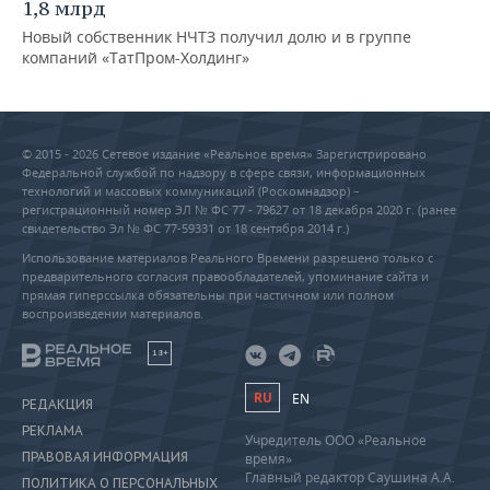
1,8 млрд
Новый собственник НЧТЗ получил долю и в группе
компаний «ТатПром-Холдинг»
© 2015 - 2026 Сетевое издание «Реальное время» Зарегистрировано
Федеральной службой по надзору в сфере связи, информационных
технологий и массовых коммуникаций (Роскомнадзор) –
регистрационный номер ЭЛ № ФС 77 - 79627 от 18 декабря 2020 г. (ранее
свидетельство Эл № ФС 77-59331 от 18 сентября 2014 г.)
Использование материалов Реального Времени разрешено только с
предварительного согласия правообладателей, упоминание сайта и
прямая гиперссылка обязательны при частичном или полном
воспроизведении материалов.
18+
RU
EN
РЕДАКЦИЯ
РЕКЛАМА
Учредитель ООО «Реальное
ПРАВОВАЯ ИНФОРМАЦИЯ
время»
Главный редактор Саушина А.А.
ПОЛИТИКА О ПЕРСОНАЛЬНЫХ