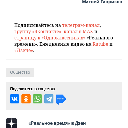
ВОДНЫЕ ВИДЫ СПОРТА
ОБРАЗОВАНИЕ
Матвей Гавриков
ХОККЕЙ С МЯЧОМ
ПРОИСШЕСТВИЯ
Подписывайтесь на
телеграм-канал
,
группу «ВКонтакте»
,
канал в MAX
и
страницу в «Одноклассниках»
«Реального
времени». Ежедневные видео на
Rutube
и
«Дзене»
.
Общество
Поделитесь в соцсетях
«Реальное время» в Дзен