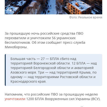
НЕФТЕХИМИЯ
РОЗНИЧНАЯ ТОРГОВЛЯ
НОВОСТИ ТЕХНОЛОГИЙ
МЕРОПРИЯТИЯ
НЕФТЬ
Фото: Реальное время
ТРАНСПОРТ
IT
НОВОСТИ МЕРОПРИЯТИЙ
СПОРТ
ОПК
УСЛУГИ
МЕДИА
ВЫЕЗДНАЯ РЕДАКЦИЯ
НОВОСТИ СПОРТА
ОБЩЕСТВО
За прошедшую ночь российские средства ПВО
ЭНЕРГЕТИКА
перехватили и уничтожили 56 украинских
ТЕЛЕКОММУНИКАЦИИ
БИЗНЕС-БРАНЧИ
ФУТБОЛ
НОВОСТИ ОБЩЕСТВА
ФОТОГАЛЕРЕЯ
беспилотников. Об этом сообщает пресс-служба
Минобороны.
ONLINE-КОНФЕРЕНЦИИ
ХОККЕЙ
ВЛАСТЬ
СЮЖЕТЫ
Большая часть — 27 — БПЛА сбито над
территорией Воронежской области. 12 БПЛА — над
ОТКРЫТАЯ ЛЕКЦИЯ
БАСКЕТБОЛ
ИНФРАСТРУКТУРА
СПРАВОЧНИК
территорией Белгородской области и акваторией
Азовского моря. Три — над территорией Крыма, по
ВОЛЕЙБОЛ
ИСТОРИЯ
СПИСОК ПЕРСОН
ПОЛНАЯ ВЕРСИЯ
одному — над территориями Ростовской области и
Краснодарского края.
КИБЕРСПОРТ
КУЛЬТУРА
СПИСОК КОМПАНИЙ
Напомним, что российские ПВО за прошедшую неделю
ФИГУРНОЕ КАТАНИЕ
МЕДИЦИНА
уничтожили
1200 БПЛА Вооруженных сил Украины (ВСУ).