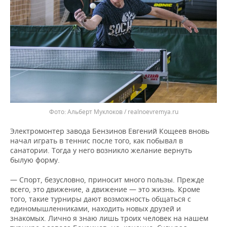
ВОДНЫЕ ВИДЫ СПОРТА
ОБРАЗОВАНИЕ
ХОККЕЙ С МЯЧОМ
ПРОИСШЕСТВИЯ
Альберт Муклоков / realnoevremya.ru
Электромонтер завода Бензинов Евгений Кощеев вновь
начал играть в теннис после того, как побывал в
санатории. Тогда у него возникло желание вернуть
былую форму.
— Спорт, безусловно, приносит много пользы. Прежде
всего, это движение, а движение — это жизнь. Кроме
того, такие турниры дают возможность общаться с
единомышленниками, находить новых друзей и
знакомых. Лично я знаю лишь троих человек на нашем