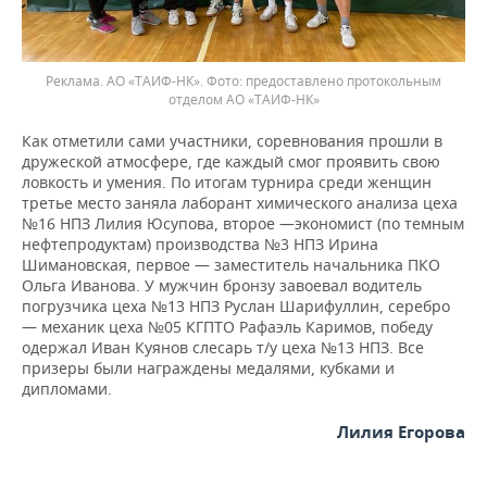
Реклама. АО «ТАИФ-НК».
предоставлено протокольным
отделом АО «ТАИФ-НК»
Как отметили сами участники, соревнования прошли в
дружеской атмосфере, где каждый смог проявить свою
ловкость и умения. По итогам турнира среди женщин
третье место заняла лаборант химического анализа цеха
№16 НПЗ Лилия Юсупова, второе —экономист (по темным
нефтепродуктам) производства №3 НПЗ Ирина
Шимановская, первое — заместитель начальника ПКО
Ольга Иванова. У мужчин бронзу завоевал водитель
погрузчика цеха №13 НПЗ Руслан Шарифуллин, серебро
— механик цеха №05 КГПТО Рафаэль Каримов, победу
одержал Иван Куянов слесарь т/у цеха №13 НПЗ. Все
призеры были награждены медалями, кубками и
дипломами.
Лилия Егорова