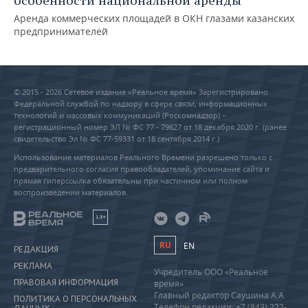
особенности национальной аренды
Аренда коммерческих площадей в ОКН глазами казанских
предпринимателей
© 2015 - 2026 Сетевое издание «Реальное время» Зарегистрировано
Федеральной службой по надзору в сфере связи, информационных
технологий и массовых коммуникаций (Роскомнадзор) –
регистрационный номер ЭЛ № ФС 77 - 79627 от 18 декабря 2020 г. (ранее
свидетельство Эл № ФС 77-59331 от 18 сентября 2014 г.)
Использование материалов Реального Времени разрешено только с
предварительного согласия правообладателей, упоминание сайта и
прямая гиперссылка обязательны при частичном или полном
воспроизведении материалов.
18+
RU
EN
РЕДАКЦИЯ
РЕКЛАМА
Учредитель ООО «Реальное
ПРАВОВАЯ ИНФОРМАЦИЯ
время»
Главный редактор Саушина А.А.
ПОЛИТИКА О ПЕРСОНАЛЬНЫХ
Телефон редакции: +7 (843) 222-