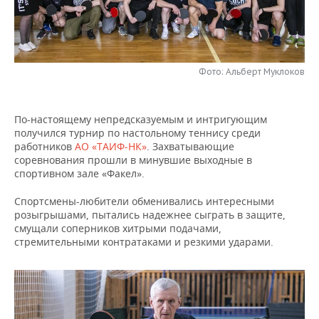
НЕФТЕХИМИЯ
РОЗНИЧНАЯ ТОРГОВЛЯ
НОВОСТИ ТЕХНОЛОГИЙ
МЕРОПРИЯТИЯ
НЕФТЬ
ТРАНСПОРТ
IT
НОВОСТИ МЕРОПРИЯТИЙ
СПОРТ
ОПК
Фото: Альберт Муклоков
УСЛУГИ
МЕДИА
ВЫЕЗДНАЯ РЕДАКЦИЯ
НОВОСТИ СПОРТА
ОБЩЕСТВО
ЭНЕРГЕТИКА
По-настоящему непредсказуемым и интригующим
ТЕЛЕКОММУНИКАЦИИ
БИЗНЕС-БРАНЧИ
ФУТБОЛ
НОВОСТИ ОБЩЕСТВА
ФОТОГАЛЕРЕЯ
получился турнир по настольному теннису среди
работников
АО «ТАИФ-НК»
. Захватывающие
ONLINE-КОНФЕРЕНЦИИ
ХОККЕЙ
ВЛАСТЬ
СЮЖЕТЫ
соревнования прошли в минувшие выходные в
спортивном зале «Факел».
ОТКРЫТАЯ ЛЕКЦИЯ
БАСКЕТБОЛ
ИНФРАСТРУКТУРА
СПРАВОЧНИК
Спортсмены-любители обменивались интересными
розыгрышами, пытались надежнее сыграть в защите,
ВОЛЕЙБОЛ
ИСТОРИЯ
СПИСОК ПЕРСОН
ПОЛНАЯ ВЕРСИЯ
смущали соперников хитрыми подачами,
стремительными контратаками и резкими ударами.
КИБЕРСПОРТ
КУЛЬТУРА
СПИСОК КОМПАНИЙ
ФИГУРНОЕ КАТАНИЕ
МЕДИЦИНА