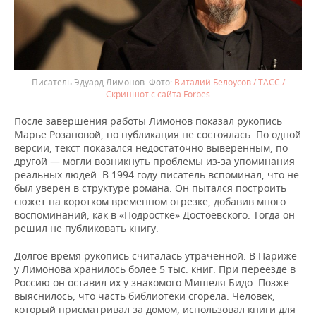
Писатель Эдуард Лимонов.
Виталий Белоусов / ТАСС /
Скриншот с сайта Forbes
После завершения работы Лимонов показал рукопись
Марье Розановой, но публикация не состоялась. По одной
версии, текст показался недостаточно выверенным, по
другой — могли возникнуть проблемы из-за упоминания
реальных людей. В 1994 году писатель вспоминал, что не
был уверен в структуре романа. Он пытался построить
сюжет на коротком временном отрезке, добавив много
воспоминаний, как в «Подростке» Достоевского. Тогда он
решил не публиковать книгу.
Долгое время рукопись считалась утраченной. В Париже
у Лимонова хранилось более 5 тыс. книг. При переезде в
Россию он оставил их у знакомого Мишеля Бидо. Позже
выяснилось, что часть библиотеки сгорела. Человек,
который присматривал за домом, использовал книги для