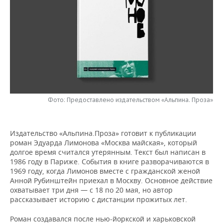
НЕФТЕХИМИЯ
РОЗНИЧНАЯ ТОРГОВЛЯ
НОВОСТИ ТЕХНОЛОГИЙ
МЕРОПРИЯТИЯ
НЕФТЬ
ТРАНСПОРТ
IT
НОВОСТИ МЕРОПРИЯТИЙ
СПОРТ
ОПК
УСЛУГИ
МЕДИА
ВЫЕЗДНАЯ РЕДАКЦИЯ
НОВОСТИ СПОРТА
ОБЩЕСТВО
ЭНЕРГЕТИКА
ТЕЛЕКОММУНИКАЦИИ
БИЗНЕС-БРАНЧИ
ФУТБОЛ
НОВОСТИ ОБЩЕСТВА
ФОТОГАЛЕРЕЯ
Фото: Предоставлено издательством «Альпина. Проза»
ONLINE-КОНФЕРЕНЦИИ
ХОККЕЙ
ВЛАСТЬ
СЮЖЕТЫ
ОТКРЫТАЯ ЛЕКЦИЯ
БАСКЕТБОЛ
ИНФРАСТРУКТУРА
СПРАВОЧНИК
Издательство «Альпина.Проза» готовит к публикации
роман Эдуарда Лимонова «Москва майская», который
долгое время считался утерянным. Текст был написан в
ВОЛЕЙБОЛ
ИСТОРИЯ
СПИСОК ПЕРСОН
ПОЛНАЯ ВЕРСИЯ
1986 году в Париже. События в книге разворачиваются в
1969 году, когда Лимонов вместе с гражданской женой
КИБЕРСПОРТ
КУЛЬТУРА
СПИСОК КОМПАНИЙ
Анной Рубинштейн приехал в Москву. Основное действие
охватывает три дня — с 18 по 20 мая, но автор
рассказывает историю с дистанции прожитых лет.
ФИГУРНОЕ КАТАНИЕ
МЕДИЦИНА
Роман создавался после нью-йоркской и харьковской