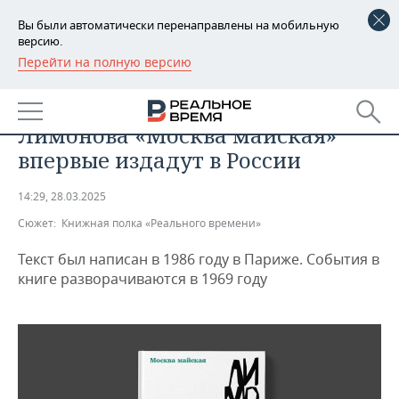
Вы были автоматически перенаправлены на мобильную
версию.
Перейти на полную версию
РЕГИОНЫ
ОБЩЕСТВО
Найденный роман Эдуарда
БАШКОРТОСТАН
НОВОСТИ
Лимонова «Москва майская»
ТАТАРСТАН
АНАЛИТИКА
впервые издадут в России
УДМУРТИЯ
НОВОСТИ АНАЛИТИКИ
ЭКОНОМИКА
14:29, 28.03.2025
Сюжет:
Книжная полка «Реального времени»
ДЕКЛАРАЦИИ О ДОХОДАХ
НОВОСТИ ЭКОНОМИКИ
ПРОМЫШЛЕННОСТЬ
Текст был написан в 1986 году в Париже. События в
КОРОЛИ ГОСЗАКАЗА ПФО
ФИНАНСЫ
НОВОСТИ
НЕДВИЖИМОСТЬ
книге разворачиваются в 1969 году
ПРОМЫШЛЕННОСТИ
ВУЗЫ ТАТАРСТАНА
БАНКИ
НОВОСТИ НЕДВИЖИМОСТИ
АВТО
АГРОПРОМ
КОМУ ПРИНАДЛЕЖАТ
БЮДЖЕТ
НОВОСТИ АВТО
БИЗНЕС
ТОРГОВЫЕ ЦЕНТРЫ
МАШИНОСТРОЕНИЕ
ТАТАРСТАНА
ИНВЕСТИЦИИ
НОВОСТИ БИЗНЕСА
ТЕХНОЛОГИИ