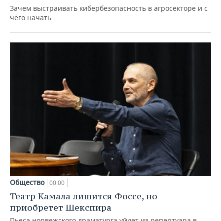
Зачем выстраивать кибербезопасность в агросекторе и с
чего начать
Общество
00:00
Театр Камала лишится Фоссе, но
приобретет Шекспира
Пьеса норвежского драматурга уйдет из репертуара в