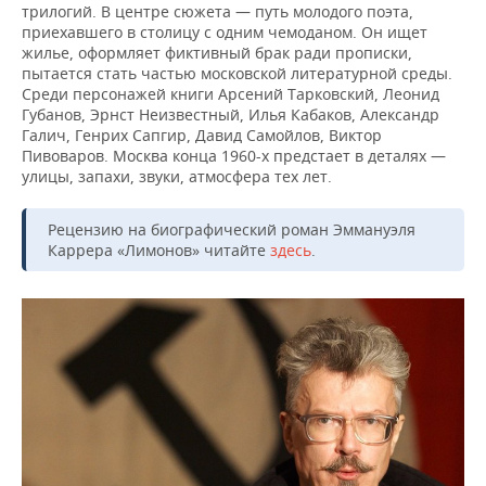
ВОДНЫЕ ВИДЫ СПОРТА
ОБРАЗОВАНИЕ
трилогий. В центре сюжета — путь молодого поэта,
приехавшего в столицу с одним чемоданом. Он ищет
жилье, оформляет фиктивный брак ради прописки,
ХОККЕЙ С МЯЧОМ
ПРОИСШЕСТВИЯ
пытается стать частью московской литературной среды.
Среди персонажей книги Арсений Тарковский, Леонид
Губанов, Эрнст Неизвестный, Илья Кабаков, Александр
Галич, Генрих Сапгир, Давид Самойлов, Виктор
Пивоваров. Москва конца 1960-х предстает в деталях —
улицы, запахи, звуки, атмосфера тех лет.
Рецензию на биографический роман Эммануэля
Каррера «Лимонов» читайте
здесь
.