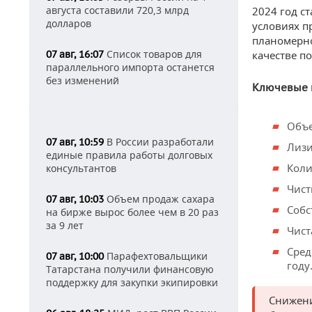
августа составили 720,3 млрд
2024 год с
долларов
условиях п
планомерно
Список товаров для
07 авг, 16:07
качестве п
параллельного импорта останется
без изменений
Ключевые п
Объе
В России разработали
07 авг, 10:59
Лизи
единые правила работы долговых
Коли
консультантов
Чист
Объем продаж сахара
07 авг, 10:03
Собс
на бирже вырос более чем в 20 раз
за 9 лет
Чист
Сред
Парафехтовальщики
07 авг, 10:00
году
Татарстана получили финансовую
поддержку для закупки экипировки
Снижени