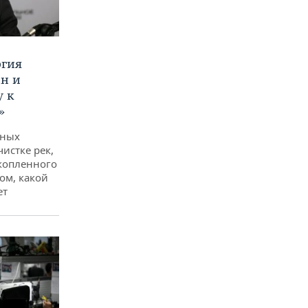
ргия
ан и
у к
»
дных
чистке рек,
копленного
ом, какой
ет