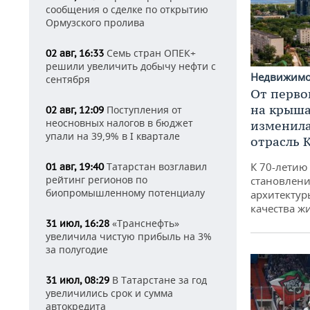
сообщения о сделке по открытию
Ормузского пролива
Семь стран ОПЕК+
02 авг, 16:33
решили увеличить добычу нефти с
Недвижим
сентября
От перво
на крышах
Поступления от
02 авг, 12:09
неосновных налогов в бюджет
изменила
упали на 39,9% в I квартале
отрасль 
Татарстан возглавил
К 70-летию
01 авг, 19:40
рейтинг регионов по
становлени
биопромышленному потенциалу
архитектур
качества ж
«Транснефть»
31 июл, 16:28
увеличила чистую прибыль на 3%
за полугодие
В Татарстане за год
31 июл, 08:29
увеличились срок и сумма
автокредита