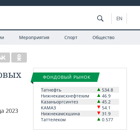
EN
ии
Мероприятия
Спорт
Общество
новых
ФОНДОВЫЙ РЫНОК
Татнефть
534.8
Нижнекамскнефтехим
46.9
Казаньоргсинтез
45.2
КАМАЗ
54.1
а 2023
Нижнекамскшина
31.9
Таттелеком
0.577