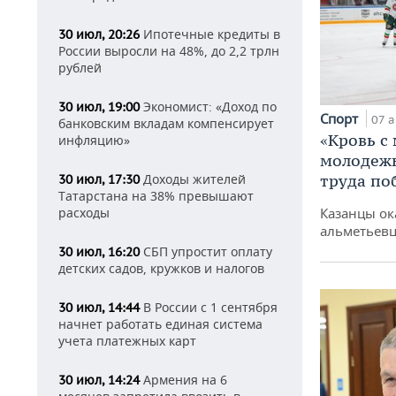
Ипотечные кредиты в
30 июл, 20:26
России выросли на 48%, до 2,2 трлн
рублей
Экономист: «Доход по
30 июл, 19:00
Спорт
07 а
банковским вкладам компенсирует
«Кровь с
инфляцию»
молодежь
Доходы жителей
труда по
30 июл, 17:30
Татарстана на 38% превышают
расходы
Казанцы ок
альметьевц
СБП упростит оплату
30 июл, 16:20
детских садов, кружков и налогов
В России с 1 сентября
30 июл, 14:44
начнет работать единая система
учета платежных карт
Армения на 6
30 июл, 14:24