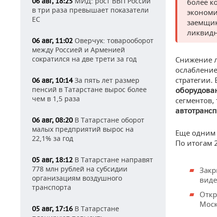
МИД: рост ВВП России
06 авг, 18:25
более к
в три раза превышает показатели
экономи
ЕС
заемщик
ликвидн
Оверчук: товарооборот
06 авг, 11:02
между Россией и Арменией
сократился на две трети за год
Снижение л
ослабление
стратегии.
За пять лет размер
06 авг, 10:14
пенсий в Татарстане вырос более
оборудова
чем в 1,5 раза
сегментов,
автотрансп
В Татарстане оборот
06 авг, 08:20
малых предприятий вырос на
Еще одним
22,1% за год
По итогам 
В Татарстане направят
05 авг, 18:12
778 млн рублей на субсидии
Закр
организациям воздушного
виде
транспорта
Откр
Моск
В Татарстане
05 авг, 17:16