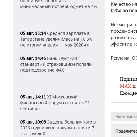
планируют повысить
Качество к
минимальный потреббюджет на 4%
0,4% по пл
Несмотря н
продемонст
Средняя зарплата в
05 авг, 15:14
развивать 
Татарстане увеличилась на 16,5%
эффективно
по итогам января — мая 2026-го
Реклама. О
Банк «Русский
05 авг, 14:45
стандарт» и страховщики попали
под подозрение ФАС
Подпи
MAX
и
Ежедн
XI Московский
05 авг, 14:11
финансовый форум состоится 21
сентября
Экономик
За день больничного в
05 авг, 10:08
2026 году можно получить почти 7
Поделитес
тыс. рублей