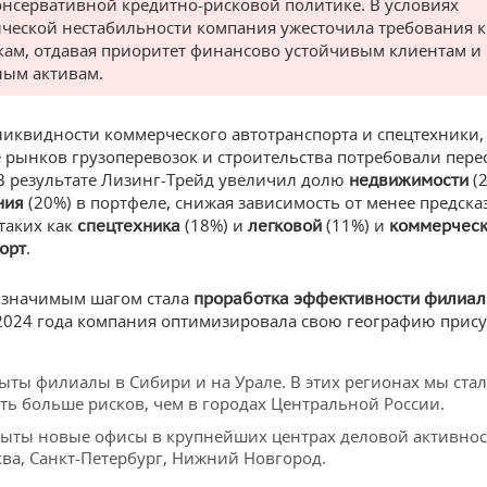
онсервативной кредитно-рисковой политике. В условиях
ческой нестабильности компания ужесточила требования к
ам, отдавая приоритет финансово устойчивым клиентам и
ым активам.
иквидности коммерческого автотранспорта и спецтехники, 
 рынков грузоперевозок и строительства потребовали пере
 В результате Лизинг-Трейд увеличил долю
(2
недвижимости
(20%) в портфеле, снижая зависимость от менее предск
ния
 таких как
(18%) и
(11%) и
спецтехника
легковой
коммерчес
.
орт
 значимым шагом стала
проработка эффективности филиал
2024 года компания оптимизировала свою географию прису
ыты филиалы в Сибири и на Урале. В этих регионах мы ста
ть больше рисков, чем в городах Центральной России.
ыты новые офисы в крупнейших центрах деловой активнос
ва, Санкт-Петербург, Нижний Новгород.