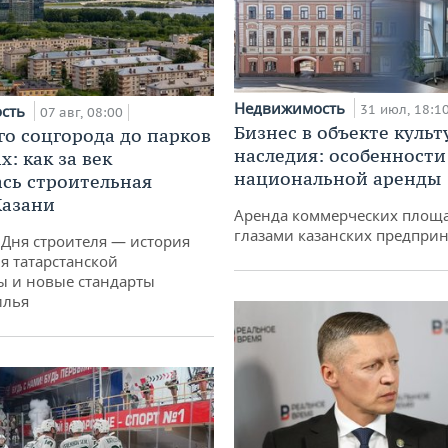
Недвижимость
ость
31 июл, 18:1
07 авг, 08:00
Бизнес в объекте культ
го соцгорода до парков
наследия: особенности
: как за век
национальной аренды
сь строительная
Казани
Аренда коммерческих площ
глазами казанских предпри
 Дня строителя — история
я татарстанской
ы и новые стандарты
илья