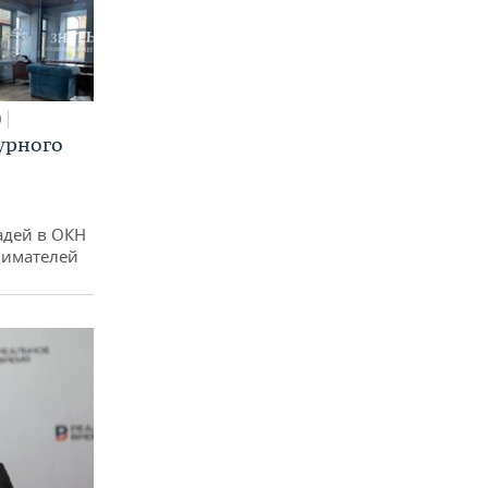
0
урного
адей в ОКН
нимателей