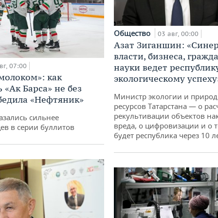
Общество
03 авг, 00:00
Азат Зиганшин: «Сине
власти, бизнеса, гражд
вг, 07:00
науки ведет республик
 молоком»: как
экологическому успеху
 «Ак Барса» не без
Министр экологии и приро
бедила «Нефтяник»
ресурсов Татарстана — о рас
рекультивации объектов на
азались сильнее
вреда, о цифровизации и о т
ев в серии буллитов
будет республика через 10 л