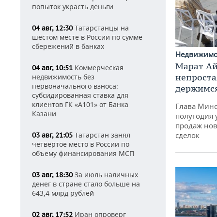
попыток украсть деньги
Татарстанцы на
04 авг, 12:30
шестом месте в России по сумме
сбережений в банках
Недвижим
Марат Ай
Коммерческая
04 авг, 10:51
непроста
недвижимость без
первоначального взноса:
держимся
субсидированная ставка для
клиентов ГК «А101» от Банка
Глава Минс
Казани
полугодия 
продаж нов
сделок
Татарстан занял
03 авг, 21:05
четвертое место в России по
объему финансирования МСП
За июль наличных
03 авг, 18:30
денег в стране стало больше на
643,4 млрд рублей
Иран опроверг
02 авг, 17:52