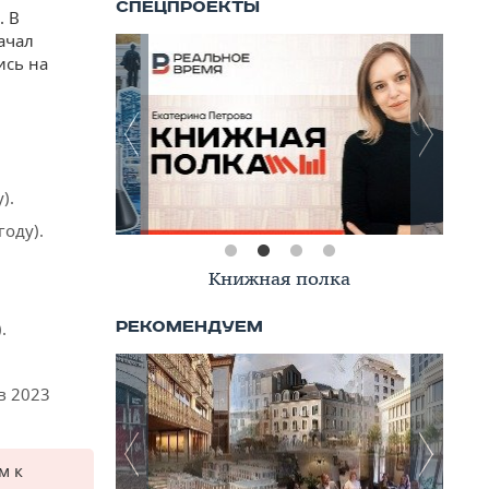
. В
ачал
ись на
).
году).
Книжная полка
.
в 2023
м к