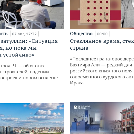
ость
Общество
07 авг, 17:32
00:00
затуллин: «Ситуация
Стеклянное время, сте
я, но пока мы
страна
 устойчиво»
«Последнее гранатовое дер
Бахтияра Али — редкий для
троя РТ — об итогах
российского книжного поля
у строителей, падении
современного курдского авт
остроек и новом всплеске
Ирака