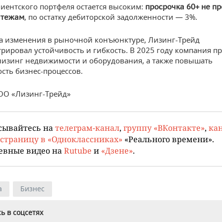
лиентского портфеля остается высоким:
просрочка 60+ не п
, по остатку дебиторской задолженности — 3%.
атежам
а изменения в рыночной конъюнктуре, Лизинг-Трейд
рировал устойчивость и гибкость. В 2025 году компания п
лизинг недвижимости и оборудования, а также повышать
сть бизнес-процессов.
ОО «Лизинг-Трейд»
сывайтесь на
телеграм-канал
,
группу «ВКонтакте»
,
кан
страницу в «Одноклассниках»
«Реального времени».
евные видео на
Rutube
и
«Дзене»
.
а
Бизнес
ь в соцсетях