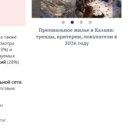
Премиальное жилье в Казани:
тренды, критерии, покупатели в
а также
2026 году
смотра
3%) и
азуемых
(28%)
кий
.
ьной сети
тствия:
ли
ти: