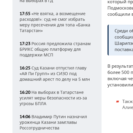
на выборах в ГД
который пр
Подмосковь
«Не взятка, а возмещение
17:55
сообщили в
расходов!»: суд не смог избрать
меру пресечения для топа «Банка
Татарстан»
Среди о
сообщил
Шарипзо
Россия предложила странам
17:23
БРИКС общую платформу для
поставк
поддержки МСП
В результа
Суд Казани отпустил главу
16:25
более 500 
«Ай Пи Групп» из СИЗО под
включая че
домашний арест по делу на 5 млн
установили
На выборах в Татарстане
16:20
усилят меры безопасности из-за
Такж
угрозы БПЛА
Алие
Владимир Путин назначил
14:06
уроженца Казани замглавы
Россотрудничества