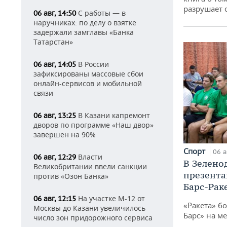
разрушает
С работы — в
06 авг, 14:50
наручниках: по делу о взятке
задержали замглавы «Банка
Татарстан»
В России
06 авг, 14:05
зафиксированы массовые сбои
онлайн-сервисов и мобильной
связи
В Казани капремонт
06 авг, 13:25
дворов по программе «Наш двор»
завершен на 90%
Спорт
06 а
Власти
06 авг, 12:29
В Зелено
Великобритании ввели санкции
презента
против «Озон Банка»
Барс-Рак
На участке М-12 от
06 авг, 12:15
«Ракета» б
Москвы до Казани увеличилось
Барс» на ме
число зон придорожного сервиса