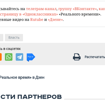
сывайтесь на
телеграм-канал
,
группу «ВКонтакте»
,
кан
страницу в «Одноклассниках»
«Реального времени».
евные видео на
Rutube
и
«Дзене»
.
Власть
ь в соцсетях
Распечатать
Реальное время» в Дзен
СТИ ПАРТНЕРОВ