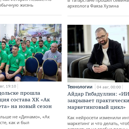
В Татарстане прошел семина
 обычную жизнь
археолога Фаяза Хузина
вг, 19:10
Технологии
04 авг, 00:00
дольске прошла
Айдар Гибадуллин: «ИИ
ция состава ХК «Ак
закрывает практически
ета» на новый сезон
маркетинговый цикл»
ольше не «Динамо», «Ак
Как нейросети изменили ин
сте, как и был
маркетинг и что делать, что