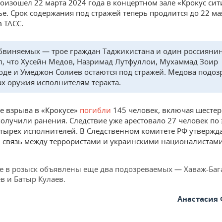
оизошел 22 марта 2024 года в концертном зале «Крокус си
е. Срок содержания под стражей теперь продлится до 22 ма
 ТАСС.
бвиняемых — трое граждан Таджикистана и один россиянин
, что Хусейн Медов, Назримад Лутфуллои, Мухаммад Зоир
де и Умеджон Солиев остаются под стражей. Медова подоз
ах оружия исполнителям теракта.
те взрыва в «Крокусе»
погибли
145 человек, включая шестер
получили ранения. Следствие уже арестовало 27 человек по 
тырех исполнителей. В Следственном комитете РФ утвержда
 связь между террористами и украинскими националистами
е в розыск объявлены еще два подозреваемых — Хаваж-Ба
в и Батыр Кулаев.
Анастасия