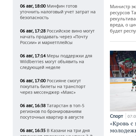
Минфин готов
06 авг, 18:00
Министр э
уточнить налоговый учет затрат на
ресурсов Та
безопасность
рекультива
вреда, о ц
будет респу
Российское вино могут
06 авг, 17:28
начать продавать через «Почту
России» и маркетплейсы
Меры поддержки для
06 авг, 17:14
Wildberries могут объявить на
следующей неделе
Россияне смогут
06 авг, 17:00
покупать билеты на транспорт
через мессенджер «Макс»
Татарстан в топ-5
06 авг, 16:38
регионов по бронированиям
Спорт
07:
посуточных квартир в августе
«Кровь с
молодежь
В Казани на три дня
06 авг, 16:35