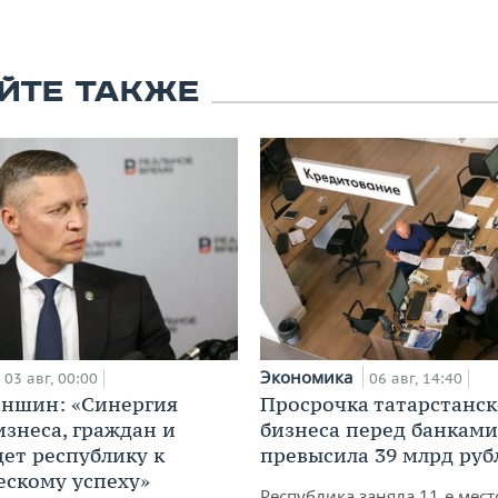
ЙТЕ ТАКЖЕ
Экономика
03 авг, 00:00
06 авг, 14:40
аншин: «Синергия
Просрочка татарстанск
изнеса, граждан и
бизнеса перед банками
дет республику к
превысила 39 млрд руб
ескому успеху»
Республика заняла 11-е мест