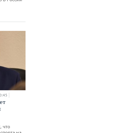
0:45
ет
й
, что
спорта на