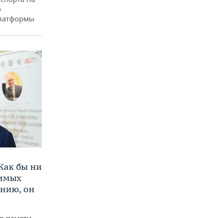
о
платформы
Как бы ни
нимых
ению, он