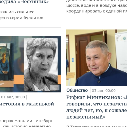
бедила «Нефтяник»
шоссе, воде и в воздухе над
координировать с единой 
азались сильнее
ев в серии буллитов
Общество
03 авг, 00:00
Рифкат Минниханов: «
01 авг, 00:00
история в маленькой
говорили, что незаме
людей нет, но, к сожал
незаменимый»
вчера» Наталии Гинзбург —
, как история незаметно