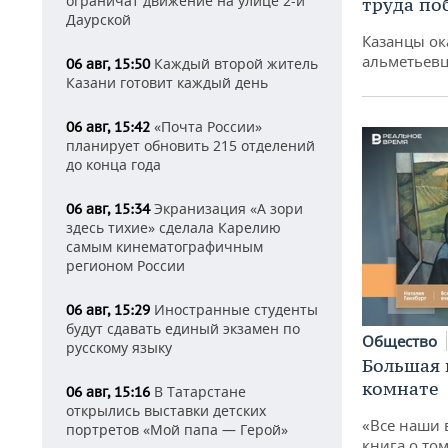
ограничат движение на улице 2-й
труда по
Даурской
Казанцы ок
альметьевц
Каждый второй житель
06 авг, 15:50
Казани готовит каждый день
«Почта России»
06 авг, 15:42
планирует обновить 215 отделений
до конца года
Экранизация «А зори
06 авг, 15:34
здесь тихие» сделала Карелию
самым кинематографичным
регионом России
Иностранные студенты
06 авг, 15:29
будут сдавать единый экзамен по
Общество
русскому языку
Большая 
комнате
В Татарстане
06 авг, 15:16
открылись выставки детских
«Все наши 
портретов «Мой папа — Герой»
книга о том