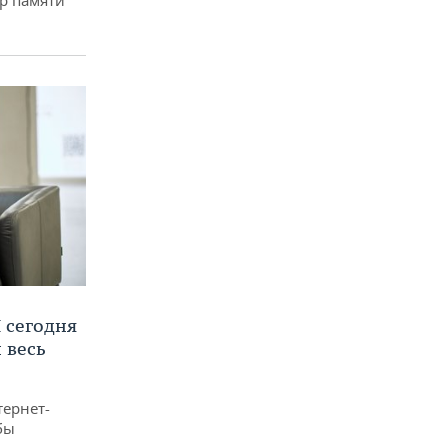
р памяти
 сегодня
 весь
тернет-
бы