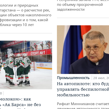
по объему просроченной
кологии и природных
задолженности
тарстана — о расчистке рек,
ции объектов накопленного
ифровизации и о том, какой
блика через 10 лет
Промышленность
28 июл, 2
На автопилоте: кто буд
управлять беспилотно
00
мобильностью
 молоком»: как
Рифкат Минниханов считает
 «Ак Барса» не без
движение автономного тран