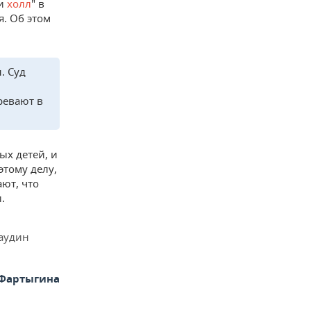
ти
холл
" в
я. Об этом
. Суд
ревают в
ых детей, и
этому делу,
ют, что
.
гаудин
 Фартыгина