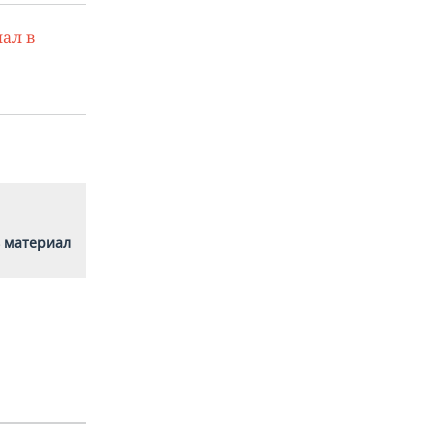
ал в
 материал