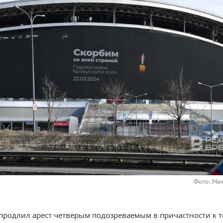
Фото: Ма
продлил арест четверым подозреваемым в причастности к т