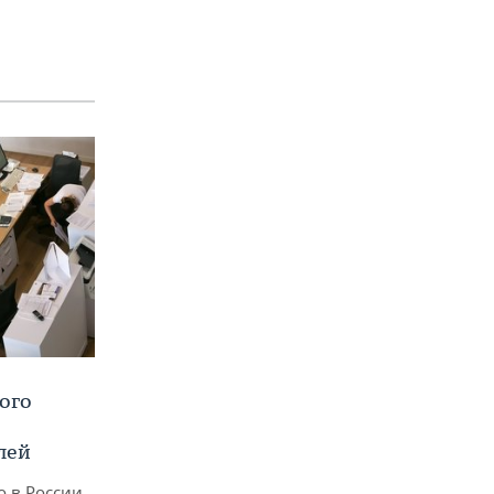
ого
лей
о в России