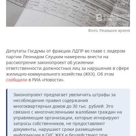
НЕФТЕХИМИЯ
РОЗНИЧНАЯ ТОРГОВЛЯ
НОВОСТИ ТЕХНОЛОГИЙ
МЕРОПРИЯТИЯ
НЕФТЬ
ТРАНСПОРТ
IT
НОВОСТИ МЕРОПРИЯТИЙ
СПОРТ
ОПК
Фото: Реальное время
УСЛУГИ
МЕДИА
ВЫЕЗДНАЯ РЕДАКЦИЯ
НОВОСТИ СПОРТА
ОБЩЕСТВО
ЭНЕРГЕТИКА
Депутаты Госдумы от фракции ЛДПР во главе с лидером
ТЕЛЕКОММУНИКАЦИИ
БИЗНЕС-БРАНЧИ
ФУТБОЛ
НОВОСТИ ОБЩЕСТВА
ФОТОГАЛЕРЕЯ
партии Леонидом Слуцким намерены внести на
рассмотрение законопроект об усилении
ONLINE-КОНФЕРЕНЦИИ
ХОККЕЙ
ВЛАСТЬ
СЮЖЕТЫ
ответственности должностных лиц за нарушения в сфере
жилищно-коммунального хозяйства (ЖКХ). Об этом
сообщили
в РИА «Новости».
ОТКРЫТАЯ ЛЕКЦИЯ
БАСКЕТБОЛ
ИНФРАСТРУКТУРА
СПРАВОЧНИК
Законопроект предлагает увеличить штрафы за
ВОЛЕЙБОЛ
ИСТОРИЯ
СПИСОК ПЕРСОН
ПОЛНАЯ ВЕРСИЯ
несоблюдение правил содержания
многоквартирных домов до 30 тыс. рублей. Это
КИБЕРСПОРТ
КУЛЬТУРА
СПИСОК КОМПАНИЙ
связано с многочисленными жалобами граждан на
управляющие организации, которые игнорируют
ФИГУРНОЕ КАТАНИЕ
МЕДИЦИНА
запросы собственников, не предоставляют
документы, нарушают сроки размещения
информации в ГИС ЖКХ и бездействуют при