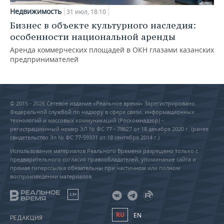
Недвижимость
31 июл, 18:10
Бизнес в объекте культурного наследия:
особенности национальной аренды
Аренда коммерческих площадей в ОКН глазами казанских
предпринимателей
© 2015 - 2026 Сетевое издание «Реальное время» Зарегистрировано
Федеральной службой по надзору в сфере связи, информационных
технологий и массовых коммуникаций (Роскомнадзор) –
регистрационный номер ЭЛ № ФС 77 - 79627 от 18 декабря 2020 г. (ранее
свидетельство Эл № ФС 77-59331 от 18 сентября 2014 г.)
Использование материалов Реального Времени разрешено только с
предварительного согласия правообладателей, упоминание сайта и
прямая гиперссылка обязательны при частичном или полном
воспроизведении материалов.
18+
RU
EN
РЕДАКЦИЯ