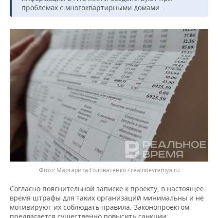
ВОДНЫЕ ВИДЫ СПОРТА
ОБРАЗОВАНИЕ
проблемах с многоквартирными домами.
ХОККЕЙ С МЯЧОМ
ПРОИСШЕСТВИЯ
Маргарита Головатенко / realnoevremya.ru
Согласно пояснительной записке к проекту, в настоящее
время штрафы для таких организаций минимальны и не
мотивируют их соблюдать правила. Законопроектом
предлагается существенно повысить санкции: