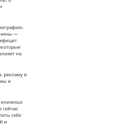
и
олиграфию.
ичины —
дефицит
Некоторые
влияет на
, рекламу в
амы и
а книжных
е сейчас
лить себе
й и