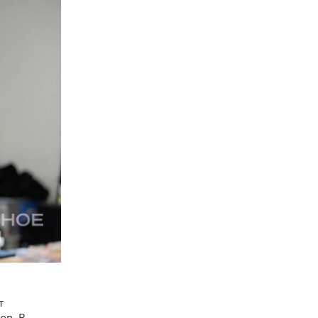
т
ов. В