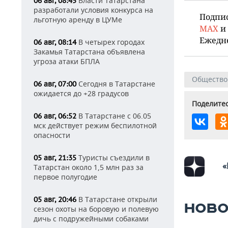
Власти Татарстана
06 авг, 08:45
разработали условия конкурса на
Подпи
льготную аренду в ЦУМе
MAX
и
Ежедн
В четырех городах
06 авг, 08:14
Закамья Татарстана объявлена
угроза атаки БПЛА
Общество
Сегодня в Татарстане
06 авг, 07:00
ожидается до +28 градусов
Поделитес
В Татарстане с 06.05
06 авг, 06:52
мск действует режим беспилотной
опасности
Туристы съездили в
05 авг, 21:35
«
Татарстан около 1,5 млн раз за
первое полугодие
В Татарстане открыли
05 авг, 20:46
НОВО
сезон охоты на боровую и полевую
дичь с подружейными собаками