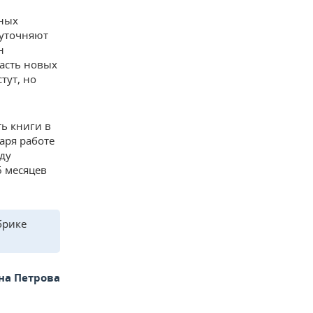
жных
 уточняют
н
часть новых
тут, но
ть книги в
аря работе
оду
6 месяцев
брике
на Петрова