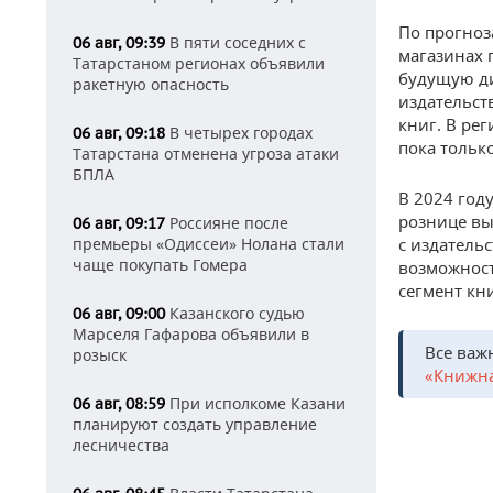
По прогноз
В пяти соседних с
06 авг, 09:39
магазинах 
Татарстаном регионах объявили
будущую ди
ракетную опасность
издательст
книг. В ре
В четырех городах
06 авг, 09:18
пока тольк
Татарстана отменена угроза атаки
БПЛА
В 2024 год
рознице вы
Россияне после
06 авг, 09:17
с издатель
премьеры «Одиссеи» Нолана стали
чаще покупать Гомера
возможност
сегмент кн
Казанского судью
06 авг, 09:00
Марселя Гафарова объявили в
Все важ
розыск
«Книжна
При исполкоме Казани
06 авг, 08:59
планируют создать управление
лесничества