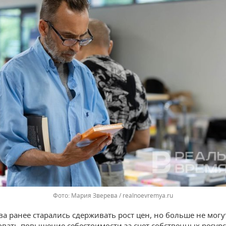
Мария Зверева / realnoevremya.ru
ва ранее старались сдерживать рост цен, но больше не могу
вать повышение себестоимости за счет собственных ресурс