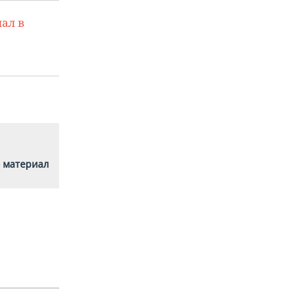
ал в
 материал