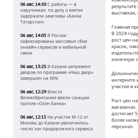
С работы — в
06 авг, 14:50
результате
наручниках: по делу о взятке
выставках,
задержали замглавы «Банка
Татарстан»
Главная пр
В 2024 год
В России
06 авг, 14:05
рост цен н
зафиксированы массовые сбои
красок, ла
онлайн-сервисов и мобильной
издательст
связи
конечную с
В Казани капремонт
06 авг, 13:25
дворов по программе «Наш двор»
Дополнител
завершен на 90%
интернете 
участия в 
Власти
06 авг, 12:29
Великобритании ввели санкции
Рост цен н
против «Озон Банка»
магазинах.
достигает 
На участке М-12 от
06 авг, 12:15
более низк
Москвы до Казани увеличилось
персонал.
число зон придорожного сервиса