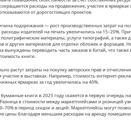
 сокращаются расходы на продвижение, участие в ярмарках 
 отказываются от дорогостоящих проектов.
ичина подорожания — рост производственных затрат на п
у расходы издателей на печать увеличились на 15–20%. Пр
а полиграфические материалы, услуги типографий, а также 
ков и других материалов для отделки обложек и форзацев. 
ва вынуждены переводить часть заказов в Китай, что также 
тоимость книги.
ьно растут затраты на покупку авторских прав и отчисления
и участие в выставках. Например, стоимость интернет-рекл
книжных ярмарках за год увеличилась на 40%.
а бумажные книги в 2025 году скажется в первую очередь н
 Разница в стоимости между маркетплейсами и розницей уж
50–70% в период скидок и акций. Маркетплейсы могут позво
ие цены благодаря меньшим расходам на аренду помещени