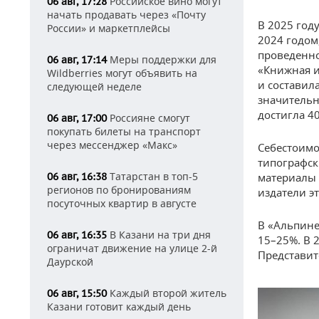
Российское вино могут
06 авг, 17:28
начать продавать через «Почту
В 2025 год
России» и маркетплейсы
2024 годом
проведенно
Меры поддержки для
06 авг, 17:14
«Книжная и
Wildberries могут объявить на
и составила
следующей неделе
значительн
достигла 4
Россияне смогут
06 авг, 17:00
покупать билеты на транспорт
через мессенджер «Макс»
Себестоимо
типографск
Татарстан в топ-5
06 авг, 16:38
материалы 
регионов по бронированиям
издатели э
посуточных квартир в августе
В «Альпине
В Казани на три дня
06 авг, 16:35
15–25%. В 2
ограничат движение на улице 2-й
Представит
Даурской
Каждый второй житель
06 авг, 15:50
Казани готовит каждый день