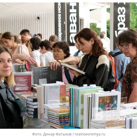
Динар Фатыхов / realnoevremya.ru