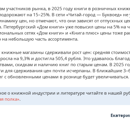
ам участников рынка, в 2025 году книги в розничных кни
подорожают на 15–25%. В сети «Читай-город — Буквоед» не
намику цен, но отмечают, что они зависят от отпускных це
в. Петербургский «Дом книги» уже повысил цены на 5% на 
гиональных сетях «Дом книги» и «Книга плюс» цены тоже рас
о на небольшую часть ассортимента.
у книжные магазины сдерживали рост цен: средняя стоимос
росла на 9,3% и достигла 505,4 рубля. Это удавалось благод
ствами, скидкам и наличию книг по старым ценам. В 2025 г
и для сдерживания цен почти исчерпаны. В ближайшие 3–
иг с обновленными ценами в рознице будет увеличиваться.
ное о книжной индустрии и литературе читайте в нашей ру
я полка»
.
Екатери