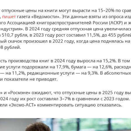
у отпускные цены на книги могут вырасти на 15–20% по сра
,
пишет
газета «Ведомости». Эти данные взяты из опроса из
го Ассоциацией книгораспространителей России (АСКР) и 
ндустрия». В 2024 году средняя отпускная цена увеличилас
 510,7 рубля, в 2023 году рост составил 11,5%, до 455 рубл
ый скачок произошел в 2022 году, когда цена поднялась на
08 рублей.
сть производства книг в 2024 году выросла на 15,2%. В том
ие услуги подорожали на 17,9%, бумага — на 12,6%, расход
— на 11,2%, редакционные услуги — на 9,3%. В абсолютны
ти показатели не приводят.
» и «Росмэне» ожидают, что отпускные цены в 2025 году вы
024 году их рост составлял 3–7% в сравнении с 2023 годом.
ели «Эксмо-АСТ» комментировать ситуацию отказались.