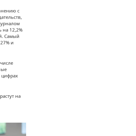
внению с
дательств,
журналом
ь на 12,2%
ей. Самый
 27% и
 числе
ные
х цифрах
растут на