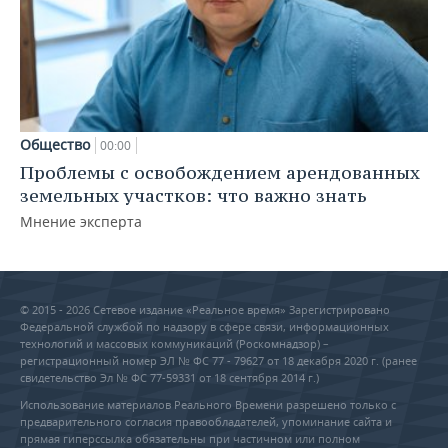
Общество
00:00
Проблемы с освобождением арендованных
земельных участков: что важно знать
Мнение эксперта
© 2015 - 2026 Сетевое издание «Реальное время» Зарегистрировано
Федеральной службой по надзору в сфере связи, информационных
технологий и массовых коммуникаций (Роскомнадзор) –
регистрационный номер ЭЛ № ФС 77 - 79627 от 18 декабря 2020 г. (ранее
свидетельство Эл № ФС 77-59331 от 18 сентября 2014 г.)
Использование материалов Реального Времени разрешено только с
предварительного согласия правообладателей, упоминание сайта и
прямая гиперссылка обязательны при частичном или полном