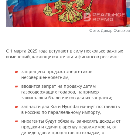
НЕФТЕХИМИЯ
РОЗНИЧНАЯ ТОРГОВЛЯ
НОВОСТИ ТЕХНОЛОГИЙ
МЕРОПРИЯТИЯ
НЕФТЬ
ТРАНСПОРТ
IT
НОВОСТИ МЕРОПРИЯТИЙ
СПОРТ
ОПК
Фото: Динар Фатыхов
УСЛУГИ
МЕДИА
ВЫЕЗДНАЯ РЕДАКЦИЯ
НОВОСТИ СПОРТА
ОБЩЕСТВО
ЭНЕРГЕТИКА
С 1 марта 2025 года вступают в силу несколько важных
ТЕЛЕКОММУНИКАЦИИ
БИЗНЕС-БРАНЧИ
ФУТБОЛ
НОВОСТИ ОБЩЕСТВА
ФОТОГАЛЕРЕЯ
изменений, касающихся жизни и финансов россиян:
ONLINE-КОНФЕРЕНЦИИ
ХОККЕЙ
ВЛАСТЬ
СЮЖЕТЫ
запрещена продажа энергетиков
несовершеннолетним;
ОТКРЫТАЯ ЛЕКЦИЯ
БАСКЕТБОЛ
ИНФРАСТРУКТУРА
СПРАВОЧНИК
вводится запрет на продажу детям
газосодержащих товаров, например
ВОЛЕЙБОЛ
ИСТОРИЯ
СПИСОК ПЕРСОН
ПОЛНАЯ ВЕРСИЯ
зажигалок и баллончиков для их заправки;
запчасти для Kia и Hyundai начнут поставлять
КИБЕРСПОРТ
КУЛЬТУРА
СПИСОК КОМПАНИЙ
в Россию по параллельному импорту;
иноагенты будут обязаны зачислять доходы от
ФИГУРНОЕ КАТАНИЕ
МЕДИЦИНА
продажи и сдачи в аренду недвижимости, от
дивидендов и процентов по вкладам, от