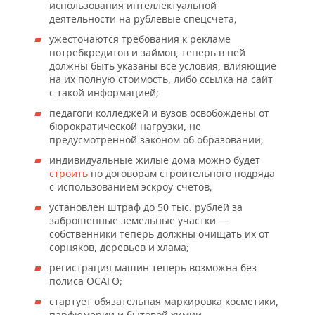
ВОДНЫЕ ВИДЫ СПОРТА
ОБРАЗОВАНИЕ
использования интеллектуальной
деятельности на рублевые спецсчета;
ХОККЕЙ С МЯЧОМ
ПРОИСШЕСТВИЯ
ужесточаются требования к рекламе
потребкредитов и займов, теперь в ней
должны быть указаны все условия, влияющие
на их полную стоимость, либо ссылка на сайт
с такой информацией;
педагоги колледжей и вузов освобождены от
бюрократической нагрузки, не
предусмотренной законом об образовании;
индивидуальные жилые дома можно будет
строить
по договорам строительного подряда
с использованием эскроу-счетов;
установлен штраф до 50 тыс. рублей за
заброшенные земельные участки —
собственники теперь должны очищать их от
сорняков, деревьев и хлама;
регистрация машин теперь возможна без
полиса ОСАГО;
стартует обязательная маркировка косметики,
парфюмерии и бытовой химии,