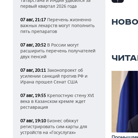
Татарстана и Индии удвоился за
первый квартал 2026 года
Перечень жизненно
07 авг, 21:17
НОВО
важных лекарств могут пополнить
пять препаратов
В России могут
07 авг, 20:52
расширить перечень получателей
ЧИТА
двух пенсий
Законопроект об
07 авг, 20:11
усилении санкций против РФ и
Ирана прошел Сенат США
Крепостную стену XVI
07 авг, 19:55
века в Казанском кремле ждет
реставрация
Бизнес обяжут
07 авг, 19:10
регистрировать сим-карты для
устройств на «Госуслугах»
Промышле