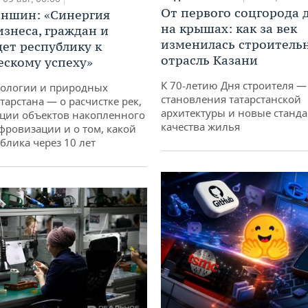
От первого соцгорода 
аншин: «Синергия
на крышах: как за век
изнеса, граждан и
изменилась строитель
дет республику к
отрасль Казани
ескому успеху»
К 70-летию Дня строителя —
кологии и природных
становления татарстанской
тарстана — о расчистке рек,
архитектуры и новые станд
ции объектов накопленного
качества жилья
ифровизации и о том, какой
блика через 10 лет