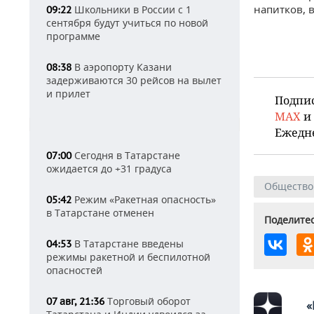
напитков, 
Школьники в России с 1
09:22
сентября будут учиться по новой
программе
В аэропорту Казани
08:38
задерживаются 30 рейсов на вылет
и прилет
Подпи
MAX
и
Ежедн
Сегодня в Татарстане
07:00
ожидается до +31 градуса
Общество
Режим «Ракетная опасность»
05:42
в Татарстане отменен
Поделитес
В Татарстане введены
04:53
режимы ракетной и беспилотной
опасностей
Торговый оборот
07 авг, 21:36
«