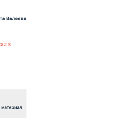
та Валеева
ал в
 материал