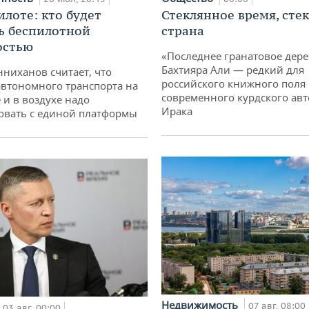
илоте: кто будет
Стеклянное время, сте
ь беспилотной
страна
остью
«Последнее гранатовое дер
Бахтияра Али — редкий для
ниханов считает, что
российского книжного поля
втономного транспорта на
современного курдского авт
 и в воздухе надо
Ирака
овать с единой платформы
Недвижимость
07 авг, 08:00
03 авг, 00:00