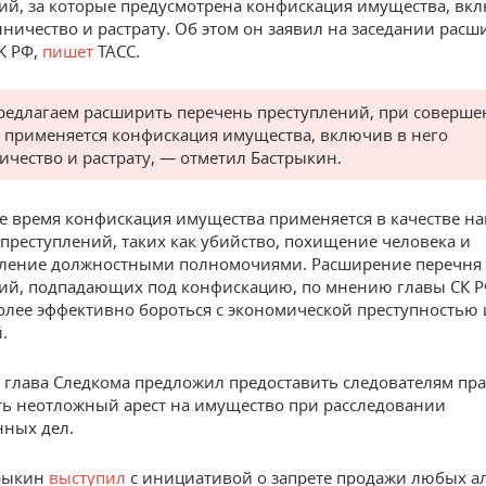
ий, за которые предусмотрена конфискация имущества, вк
ничество и растрату. Об этом он заявил на заседании рас
К РФ,
пишет
ТАСС.
едлагаем расширить перечень преступлений, при соверш
 применяется конфискация имущества, включив в него
чество и растрату, — отметил Бастрыкин.
е время конфискация имущества применяется в качестве на
 преступлений, таких как убийство, похищение человека и
бление должностными полномочиями. Расширение перечня
ий, подпадающих под конфискацию, по мнению главы СК Р
олее эффективно бороться с экономической преступностью 
.
, глава Следкома предложил предоставить следователям пр
ь неотложный арест на имущество при расследовании
ных дел.
трыкин
выступил
с инициативой о запрете продажи любых а