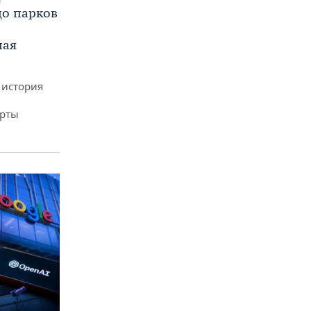
до парков
ная
 история
арты