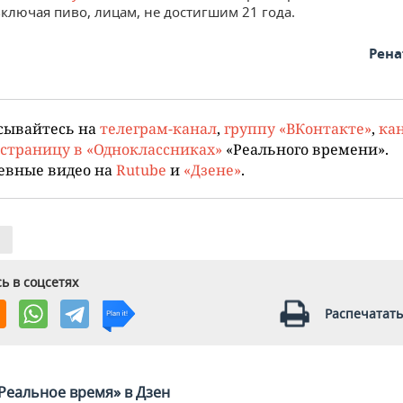
включая пиво, лицам, не достигшим 21 года.
Рена
сывайтесь на
телеграм-канал
,
группу «ВКонтакте»
,
кан
страницу в «Одноклассниках»
«Реального времени».
евные видео на
Rutube
и
«Дзене»
.
ь в соцсетях
Распечатать
Реальное время» в Дзен