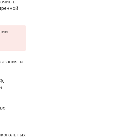
лючив в
ширенной
ении
казания за
Ф,
и
аво
лкогольных