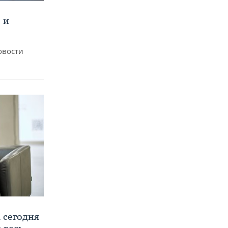
 и
овости
 сегодня