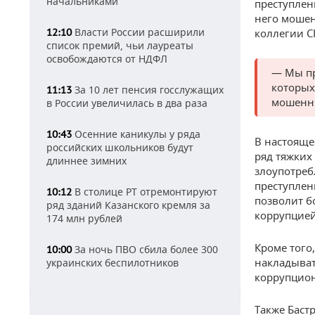
начальниками
преступлен
него мошен
Власти России расширили
12:10
коллегии С
список премий, чьи лауреаты
освобождаются от НДФЛ
— Мы пр
которых
За 10 лет пенсия госслужащих
11:13
мошенни
в России увеличилась в два раза
Осенние каникулы у ряда
10:43
В настояще
российских школьников будут
ряд тяжких
длиннее зимних
злоупотре
преступлен
В столице РТ отремонтируют
10:12
позволит б
ряд зданий Казанского кремля за
коррупцией
174 млн рублей
Кроме того
За ночь ПВО сбила более 300
10:00
накладыват
украинских беспилотников
коррупцион
Также Бас