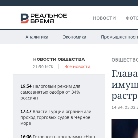
НОВОСТИ
ФОТО
Аналитика
Экономика
Промышленност
НОВОСТИ ОБЩЕСТВА
ОБЩЕСТВ
Все новости
21:50 МСК
Глав
имущ
Налоговый режим для
19:34
самозанятых одобряют 34%
растр
россиян
14:34, 05.02
Власти Турции ограничили
17:17
проход торговых судов в Черное
море
Готовность программы «Наш
16:06