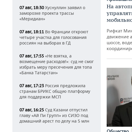
На автоп
Хуснуллин заявил о
07 авг, 18:30
управлят
заморозке проекта трассы
«Меридиан»
мобильн
Рифкат Мин
Во Франции откроют
07 авг, 18:11
движение а
четыре участка для голосования
шоссе, воде
россиян на выборах в ГД
координир
«Не взятка, а
07 авг, 17:55
возмещение расходов!»: суд не смог
избрать меру пресечения для топа
«Банка Татарстан»
Россия предложила
07 авг, 17:23
странам БРИКС общую платформу
для поддержки МСП
Суд Казани отпустил
07 авг, 16:25
главу «Ай Пи Групп» из СИЗО под
домашний арест по делу на 5 млн
Общество