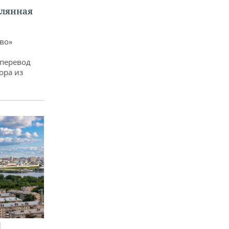
клянная
ево»
 перевод
ора из