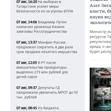
На выборах в
07 авг, 16:20
Азат Зиг
Татарстане усилят меры
власти, б
безопасности из-за угрозы БПЛА
науки ве
экологич
Владимир Путин
07 авг, 14:06
назначил уроженца Казани
Министр э
замглавы Россотрудничества
ресурсов Та
рекультива
Минфин России
07 авг, 13:37
вреда, о ц
предложил сократить в два раза
будет респу
срок продажи изъятого имущества
В РТ после
07 авг, 12:05
вмешательства прокуратуры
выделено 273 млн рублей для
детей-сирот
Депутаты ГД
07 авг, 09:37
предложили увеличить МРОТ до 50
тыс. рублей
Из бюджета
07 авг, 08:45