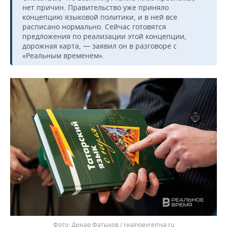
ВОДНЫЕ ВИДЫ СПОРТА
ОБРАЗОВАНИЕ
нет причин. Правительство уже приняло
концепцию языковой политики, и в ней все
ХОККЕЙ С МЯЧОМ
ПРОИСШЕСТВИЯ
расписано нормально. Сейчас готовятся
предложения по реализации этой концепции,
дорожная карта, — заявил он в разговоре с
«Реальным временем».
Динар Фатыхов / realnoevremya.ru