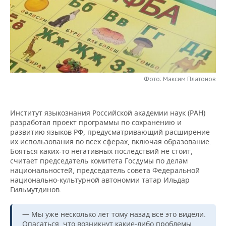
НЕФТЕХИМИЯ
РОЗНИЧНАЯ ТОРГОВЛЯ
НОВОСТИ ТЕХНОЛОГИЙ
МЕРОПРИЯТИЯ
НЕФТЬ
ТРАНСПОРТ
IT
НОВОСТИ МЕРОПРИЯТИЙ
СПОРТ
ОПК
УСЛУГИ
МЕДИА
ВЫЕЗДНАЯ РЕДАКЦИЯ
НОВОСТИ СПОРТА
ОБЩЕСТВО
ЭНЕРГЕТИКА
Фото: Максим Платонов
ТЕЛЕКОММУНИКАЦИИ
БИЗНЕС-БРАНЧИ
ФУТБОЛ
НОВОСТИ ОБЩЕСТВА
ФОТОГАЛЕРЕЯ
ONLINE-КОНФЕРЕНЦИИ
ХОККЕЙ
ВЛАСТЬ
СЮЖЕТЫ
Институт языкознания Российской академии наук (РАН)
разработал проект программы по сохранению и
развитию языков РФ, предусматривающий расширение
ОТКРЫТАЯ ЛЕКЦИЯ
БАСКЕТБОЛ
ИНФРАСТРУКТУРА
СПРАВОЧНИК
их использования во всех сферах, включая образование.
Бояться каких-то негативных последствий не стоит,
ВОЛЕЙБОЛ
ИСТОРИЯ
СПИСОК ПЕРСОН
ПОЛНАЯ ВЕРСИЯ
считает председатель комитета Госдумы по делам
национальностей, председатель совета Федеральной
национально-культурной автономии татар Ильдар
КИБЕРСПОРТ
КУЛЬТУРА
СПИСОК КОМПАНИЙ
Гильмутдинов.
ФИГУРНОЕ КАТАНИЕ
МЕДИЦИНА
— Мы уже несколько лет тому назад все это видели.
Опасаться, что возникнут какие-либо проблемы,