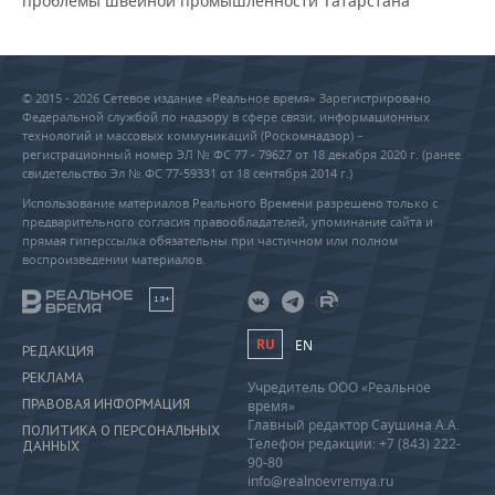
проблемы швейной промышленности Татарстана
© 2015 - 2026 Сетевое издание «Реальное время» Зарегистрировано
Федеральной службой по надзору в сфере связи, информационных
технологий и массовых коммуникаций (Роскомнадзор) –
регистрационный номер ЭЛ № ФС 77 - 79627 от 18 декабря 2020 г. (ранее
свидетельство Эл № ФС 77-59331 от 18 сентября 2014 г.)
Использование материалов Реального Времени разрешено только с
предварительного согласия правообладателей, упоминание сайта и
прямая гиперссылка обязательны при частичном или полном
воспроизведении материалов.
18+
RU
EN
РЕДАКЦИЯ
РЕКЛАМА
Учредитель ООО «Реальное
ПРАВОВАЯ ИНФОРМАЦИЯ
время»
Главный редактор Саушина А.А.
ПОЛИТИКА О ПЕРСОНАЛЬНЫХ
Телефон редакции: +7 (843) 222-
ДАННЫХ
90-80
info@realnoevremya.ru