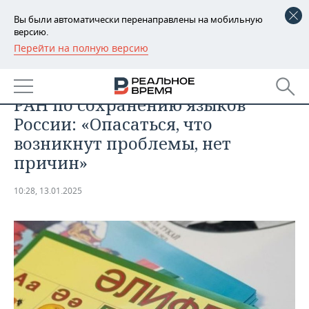
Вы были автоматически перенаправлены на мобильную
версию.
Перейти на полную версию
РЕГИОНЫ
ОБЩЕСТВО
Ильдар Гильмутдинов о проекте
БАШКОРТОСТАН
НОВОСТИ
РАН по сохранению языков
ТАТАРСТАН
АНАЛИТИКА
России: «Опасаться, что
возникнут проблемы, нет
УДМУРТИЯ
НОВОСТИ АНАЛИТИКИ
ЭКОНОМИКА
причин»
ДЕКЛАРАЦИИ О ДОХОДАХ
НОВОСТИ ЭКОНОМИКИ
ПРОМЫШЛЕННОСТЬ
10:28, 13.01.2025
КОРОЛИ ГОСЗАКАЗА ПФО
ФИНАНСЫ
НОВОСТИ
НЕДВИЖИМОСТЬ
ПРОМЫШЛЕННОСТИ
ВУЗЫ ТАТАРСТАНА
БАНКИ
НОВОСТИ НЕДВИЖИМОСТИ
АВТО
АГРОПРОМ
КОМУ ПРИНАДЛЕЖАТ
БЮДЖЕТ
НОВОСТИ АВТО
БИЗНЕС
ТОРГОВЫЕ ЦЕНТРЫ
МАШИНОСТРОЕНИЕ
ТАТАРСТАНА
ИНВЕСТИЦИИ
НОВОСТИ БИЗНЕСА
ТЕХНОЛОГИИ