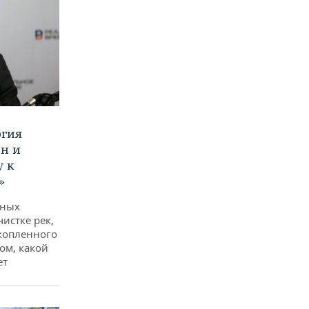
ргия
ан и
у к
»
дных
чистке рек,
копленного
ом, какой
ет