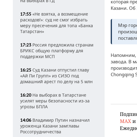
на выборах в ГД
которая пр
Казани. Об
«Не взятка, а возмещение
17:55
расходов!»: суд не смог избрать
Мэр гор
меру пресечения для топа «Банка
Татарстан»
произош
поставл
Россия предложила странам
17:23
БРИКС общую платформу для
Напомним, 
поддержки МСП
завода. В 
производит
Суд Казани отпустил главу
16:25
Chongqing S
«Ай Пи Групп» из СИЗО под
домашний арест по делу на 5 млн
На выборах в Татарстане
16:20
усилят меры безопасности из-за
угрозы БПЛА
Подпи
Владимир Путин назначил
14:06
MAX
и
уроженца Казани замглавы
Ежедн
Россотрудничества