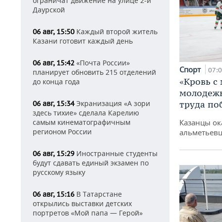
ограничат движение на улице 2-й
Даурской
Каждый второй житель
06 авг, 15:50
Казани готовит каждый день
«Почта России»
06 авг, 15:42
Спорт
07:
планирует обновить 215 отделений
«Кровь с
до конца года
молодежь
Экранизация «А зори
труда по
06 авг, 15:34
здесь тихие» сделала Карелию
самым кинематографичным
Казанцы ок
регионом России
альметьевц
Иностранные студенты
06 авг, 15:29
будут сдавать единый экзамен по
русскому языку
В Татарстане
06 авг, 15:16
открылись выставки детских
портретов «Мой папа — Герой»