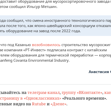
едоставит оборудование для мусоросортировочного завода 
 этом сообщил Ильсур Метшин.
ода сообщил, что смена иностранного технологического па
ла после того, как японо-швейцарский консорциум отказал
ять оборудование на завод после 2022 года.
что под Казанью
возобновилось
строительство мусоросжиг
мае компания «РТ-Инвест» подписала контракт с китайским
елем оборудования для термической переработки — корпо
anfeng Covanta Environmental Industry.
Анастасия
сывайтесь на
телеграм-канал
,
группу «ВКонтакте»
,
кан
страницу в «Одноклассниках»
«Реального времени».
евные видео на
Rutube
и
«Дзене»
.