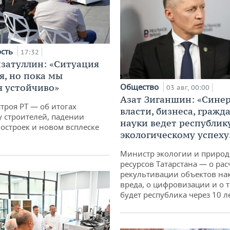
ость
17:32
затуллин: «Ситуация
я, но пока мы
 устойчиво»
Общество
03 авг, 00:00
Азат Зиганшин: «Сине
троя РТ — об итогах
власти, бизнеса, гражд
у строителей, падении
науки ведет республик
остроек и новом всплеске
экологическому успеху
Министр экологии и приро
ресурсов Татарстана — о рас
рекультивации объектов на
вреда, о цифровизации и о т
будет республика через 10 л