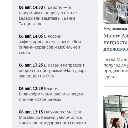
С работы — в
06 авг, 14:50
наручниках: по делу о взятке
задержали замглавы «Банка
Татарстан»
Недвижим
Марат Ай
В России
06 авг, 14:05
зафиксированы массовые сбои
непроста
онлайн-сервисов и мобильной
держимся
связи
Глава Минс
полугодия 
В Казани капремонт
06 авг, 13:25
дворов по программе «Наш двор»
продаж нов
завершен на 90%
сделок
Власти
06 авг, 12:29
Великобритании ввели санкции
против «Озон Банка»
На участке М-12 от
06 авг, 12:15
Москвы до Казани увеличилось
число зон придорожного сервиса