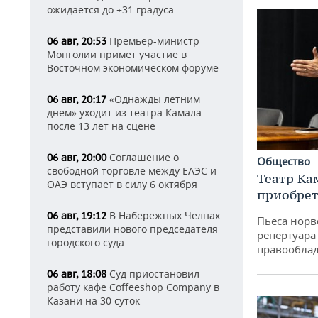
ожидается до +31 градуса
Премьер-министр
06 авг, 20:53
Монголии примет участие в
Восточном экономическом форуме
«Однажды летним
06 авг, 20:17
днем» уходит из театра Камала
после 13 лет на сцене
Соглашение о
06 авг, 20:00
Общество
свободной торговле между ЕАЭС и
Театр Ка
ОАЭ вступает в силу 6 октября
приобрет
В Набережных Челнах
06 авг, 19:12
Пьеса норв
представили нового председателя
репертуара
городского суда
правообла
Суд приостановил
06 авг, 18:08
работу кафе Coffeeshop Company в
Казани на 30 суток