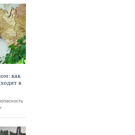
ом: как
ходит в
зопасность
ь