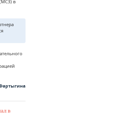
(МСЗ) в
ртнера
ся
ательного
рацией
 Фартыгина
ал в