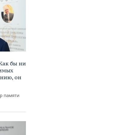
Как бы ни
нимых
ению, он
р памяти