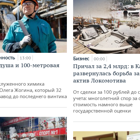
нность
13:00
Бизнес
00:00
душа и 100-метровая
Причал за 2,4 млрд: в 
развернулась борьба з
актив Локомотива
служенного химика
 Олега Жогина, который 32
От сделки за 100 рублей до 
 завод до последнего винтика
учета: многолетний спор за 
стоимость намного выше
государственной оценки