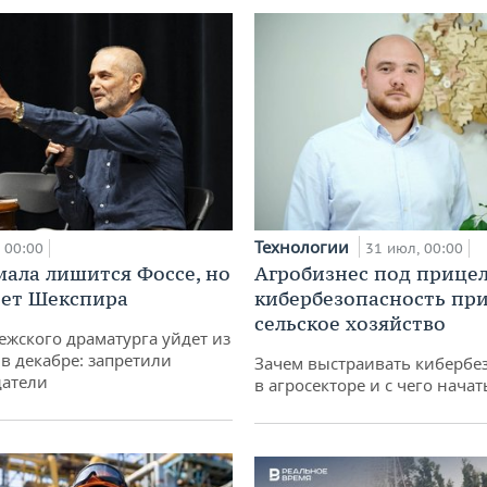
Технологии
00:00
31 июл, 00:00
мала лишится Фоссе, но
Агробизнес под прицел
ет Шекспира
кибербезопасность при
сельское хозяйство
ежского драматурга уйдет из
 в декабре: запретили
Зачем выстраивать кибербе
датели
в агросекторе и с чего начат