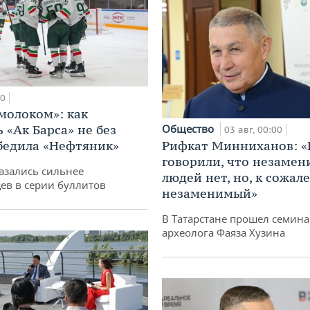
00
 молоком»: как
 «Ак Барса» не без
Общество
03 авг, 00:00
бедила «Нефтяник»
Рифкат Минниханов: «
говорили, что незаме
азались сильнее
людей нет, но, к сожал
ев в серии буллитов
незаменимый»
В Татарстане прошел семина
археолога Фаяза Хузина