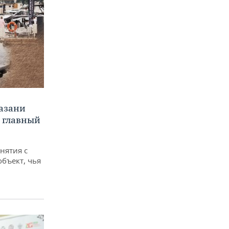
Казани
а главный
снятия с
объект, чья