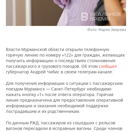
НЕФТЕХИМИЯ
РОЗНИЧНАЯ ТОРГОВЛЯ
НОВОСТИ ТЕХНОЛОГИЙ
МЕРОПРИЯТИЯ
НЕФТЬ
ТРАНСПОРТ
IT
НОВОСТИ МЕРОПРИЯТИЙ
СПОРТ
ОПК
Фото: Мария Зверева
УСЛУГИ
МЕДИА
ВЫЕЗДНАЯ РЕДАКЦИЯ
НОВОСТИ СПОРТА
ОБЩЕСТВО
ЭНЕРГЕТИКА
Власти Мурманской области открыли телефонную
ТЕЛЕКОММУНИКАЦИИ
БИЗНЕС-БРАНЧИ
ФУТБОЛ
НОВОСТИ ОБЩЕСТВА
ФОТОГАЛЕРЕЯ
горячую линию по номеру «122» для граждан, желающих
получить информацию о последствиях столкновения
ONLINE-КОНФЕРЕНЦИИ
ХОККЕЙ
ВЛАСТЬ
СЮЖЕТЫ
пассажирского и грузового поездов. Об этом
сообщил
губернатор Андрей Чибис в своем телеграм-канале.
ОТКРЫТАЯ ЛЕКЦИЯ
БАСКЕТБОЛ
ИНФРАСТРУКТУРА
СПРАВОЧНИК
Для получения информации о ситуации с пассажирским
поездом Мурманск — Санкт-Петербург необходимо
ВОЛЕЙБОЛ
ИСТОРИЯ
СПИСОК ПЕРСОН
ПОЛНАЯ ВЕРСИЯ
нажать кнопку «1» после ответа оператора. Горячая
линия предназначена для предоставления оперативной
информации и оказания необходимой поддержки
КИБЕРСПОРТ
КУЛЬТУРА
СПИСОК КОМПАНИЙ
пострадавшим и их родственникам.
ФИГУРНОЕ КАТАНИЕ
МЕДИЦИНА
По данным РЖД, пассажиров из сошедших с рельсов
вагонов пересадили в исправные вагоны. Среди членов