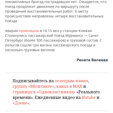
ВОДНЫЕ ВИДЫ СПОРТА
ОБРАЗОВАНИЕ
локомотивных бригад пострадавших нет. Ожидается, что
поезд продолжит движение по маршруту после
проведения восстановительных работ. К месту
ХОККЕЙ С МЯЧОМ
ПРОИСШЕСТВИЯ
происшествия направлены четыре восстановительных
поезда.
Авария
произошла
в 16.15 мск у станции Княжая.
Столкнулись пассажирский поезд Мурманск — Санкт-
Петербург (более 300 пассажиров) и грузовой состав. С
рельсов сошли три вагона пассажирского поезда и
несколько грузовых вагонов.
Рената Валеева
Подписывайтесь на
телеграм-канал
,
группу «ВКонтакте»
,
канал в MAX
и
страницу в «Одноклассниках»
«Реального
времени». Ежедневные видео на
Rutube
и
«Дзене»
.