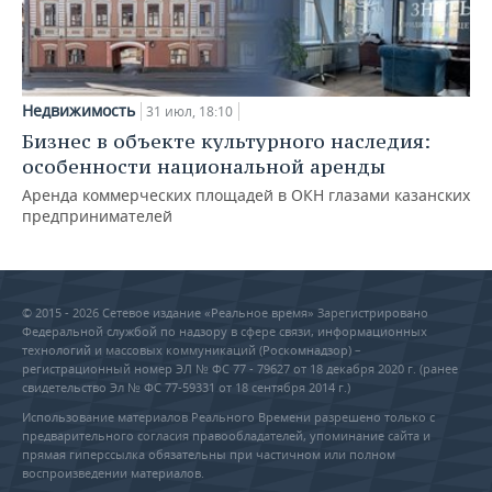
Недвижимость
31 июл, 18:10
Бизнес в объекте культурного наследия:
особенности национальной аренды
Аренда коммерческих площадей в ОКН глазами казанских
предпринимателей
© 2015 - 2026 Сетевое издание «Реальное время» Зарегистрировано
Федеральной службой по надзору в сфере связи, информационных
технологий и массовых коммуникаций (Роскомнадзор) –
регистрационный номер ЭЛ № ФС 77 - 79627 от 18 декабря 2020 г. (ранее
свидетельство Эл № ФС 77-59331 от 18 сентября 2014 г.)
Использование материалов Реального Времени разрешено только с
предварительного согласия правообладателей, упоминание сайта и
прямая гиперссылка обязательны при частичном или полном
воспроизведении материалов.