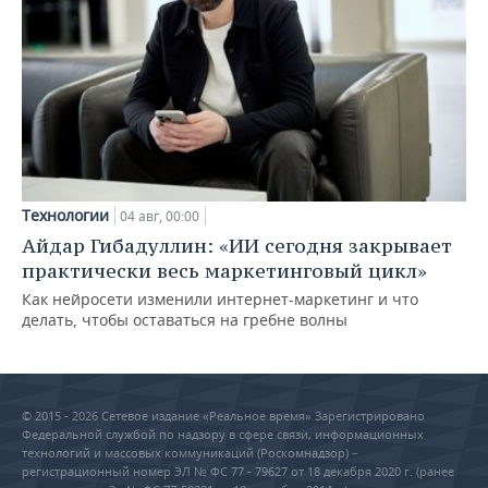
Технологии
04 авг, 00:00
Айдар Гибадуллин: «ИИ сегодня закрывает
практически весь маркетинговый цикл»
Как нейросети изменили интернет-маркетинг и что
делать, чтобы оставаться на гребне волны
© 2015 - 2026 Сетевое издание «Реальное время» Зарегистрировано
Федеральной службой по надзору в сфере связи, информационных
технологий и массовых коммуникаций (Роскомнадзор) –
регистрационный номер ЭЛ № ФС 77 - 79627 от 18 декабря 2020 г. (ранее