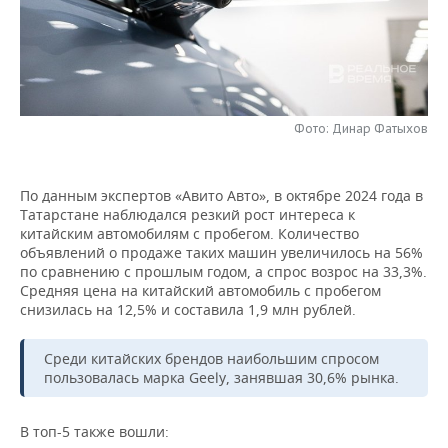
НЕФТЕХИМИЯ
РОЗНИЧНАЯ ТОРГОВЛЯ
НОВОСТИ ТЕХНОЛОГИЙ
МЕРОПРИЯТИЯ
НЕФТЬ
ТРАНСПОРТ
IT
НОВОСТИ МЕРОПРИЯТИЙ
СПОРТ
ОПК
УСЛУГИ
МЕДИА
ВЫЕЗДНАЯ РЕДАКЦИЯ
НОВОСТИ СПОРТА
ОБЩЕСТВО
Фото: Динар Фатыхов
ЭНЕРГЕТИКА
ТЕЛЕКОММУНИКАЦИИ
БИЗНЕС-БРАНЧИ
ФУТБОЛ
НОВОСТИ ОБЩЕСТВА
ФОТОГАЛЕРЕЯ
По данным экспертов «Авито Авто», в октябре 2024 года в
Татарстане наблюдался резкий рост интереса к
ONLINE-КОНФЕРЕНЦИИ
ХОККЕЙ
ВЛАСТЬ
СЮЖЕТЫ
китайским автомобилям с пробегом. Количество
объявлений о продаже таких машин увеличилось на 56%
ОТКРЫТАЯ ЛЕКЦИЯ
БАСКЕТБОЛ
ИНФРАСТРУКТУРА
СПРАВОЧНИК
по сравнению с прошлым годом, а спрос возрос на 33,3%.
Средняя цена на китайский автомобиль с пробегом
снизилась на 12,5% и составила 1,9 млн рублей.
ВОЛЕЙБОЛ
ИСТОРИЯ
СПИСОК ПЕРСОН
ПОЛНАЯ ВЕРСИЯ
КИБЕРСПОРТ
КУЛЬТУРА
СПИСОК КОМПАНИЙ
Среди китайских брендов наибольшим спросом
пользовалась марка Geely, занявшая 30,6% рынка.
ФИГУРНОЕ КАТАНИЕ
МЕДИЦИНА
В топ-5 также вошли: