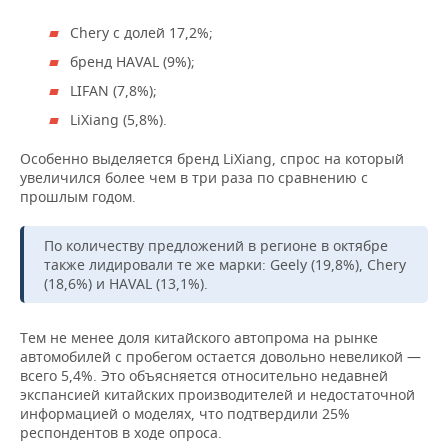
ВОДНЫЕ ВИДЫ СПОРТА
ОБРАЗОВАНИЕ
Chery с долей 17,2%;
ХОККЕЙ С МЯЧОМ
ПРОИСШЕСТВИЯ
бренд HAVAL (9%);
LIFAN (7,8%);
LiXiang (5,8%).
Особенно выделяется бренд LiXiang, спрос на который
увеличился более чем в три раза по сравнению с
прошлым годом.
По количеству предложений в регионе в октябре
также лидировали те же марки: Geely (19,8%), Chery
(18,6%) и HAVAL (13,1%).
Тем не менее доля китайского автопрома на рынке
автомобилей с пробегом остается довольно невеликой —
всего 5,4%. Это объясняется относительно недавней
экспансией китайских производителей и недостаточной
информацией о моделях, что подтвердили 25%
респондентов в ходе опроса.