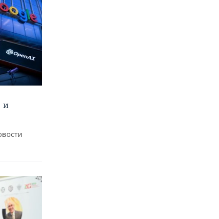
 и
овости