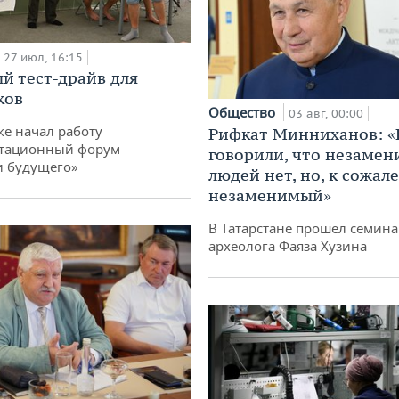
27 июл, 16:15
й тест-драйв для
ков
Общество
03 авг, 00:00
ке начал работу
Рифкат Минниханов: «
тационный форум
говорили, что незаме
и будущего»
людей нет, но, к сожал
незаменимый»
В Татарстане прошел семина
археолога Фаяза Хузина