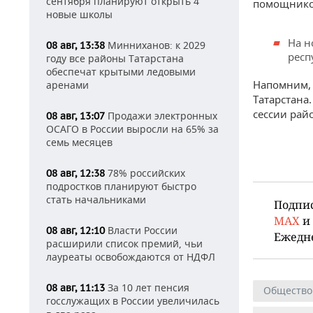
сентября планируют открыть 4
помощником
новые школы
На н
Минниханов: к 2029
08 авг, 13:38
респ
году все районы Татарстана
обеспечат крытыми ледовыми
Напомним,
аренами
Татарстана
сессии рай
Продажи электронных
08 авг, 13:07
ОСАГО в России выросли на 65% за
семь месяцев
78% российских
08 авг, 12:38
подростков планируют быстро
стать начальниками
Подпи
MAX
и
Власти России
08 авг, 12:10
Ежедн
расширили список премий, чьи
лауреаты освобождаются от НДФЛ
За 10 лет пенсия
08 авг, 11:13
Общество
госслужащих в России увеличилась