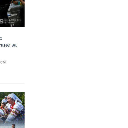
о
тане за
чем