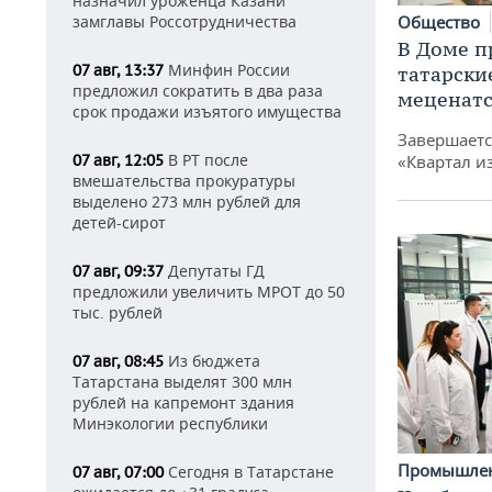
назначил уроженца Казани
замглавы Россотрудничества
Общество
В Доме п
Минфин России
07 авг, 13:37
татарски
предложил сократить в два раза
меценатс
срок продажи изъятого имущества
Завершаетс
В РТ после
07 авг, 12:05
«Квартал и
вмешательства прокуратуры
выделено 273 млн рублей для
детей-сирот
Депутаты ГД
07 авг, 09:37
предложили увеличить МРОТ до 50
тыс. рублей
Из бюджета
07 авг, 08:45
Татарстана выделят 300 млн
рублей на капремонт здания
Минэкологии республики
Промышле
Сегодня в Татарстане
07 авг, 07:00