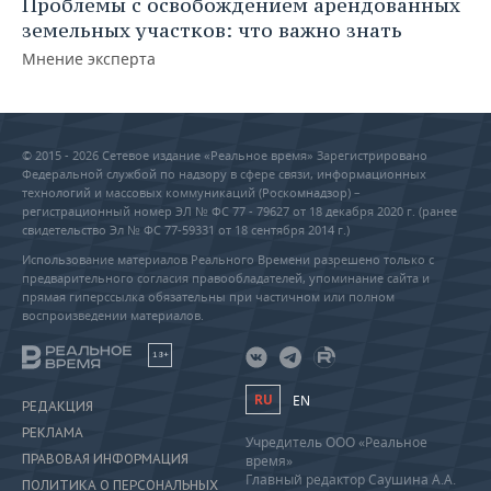
Проблемы с освобождением арендованных
земельных участков: что важно знать
Мнение эксперта
© 2015 - 2026 Сетевое издание «Реальное время» Зарегистрировано
Федеральной службой по надзору в сфере связи, информационных
технологий и массовых коммуникаций (Роскомнадзор) –
регистрационный номер ЭЛ № ФС 77 - 79627 от 18 декабря 2020 г. (ранее
свидетельство Эл № ФС 77-59331 от 18 сентября 2014 г.)
Использование материалов Реального Времени разрешено только с
предварительного согласия правообладателей, упоминание сайта и
прямая гиперссылка обязательны при частичном или полном
воспроизведении материалов.
18+
RU
EN
РЕДАКЦИЯ
РЕКЛАМА
Учредитель ООО «Реальное
ПРАВОВАЯ ИНФОРМАЦИЯ
время»
Главный редактор Саушина А.А.
ПОЛИТИКА О ПЕРСОНАЛЬНЫХ