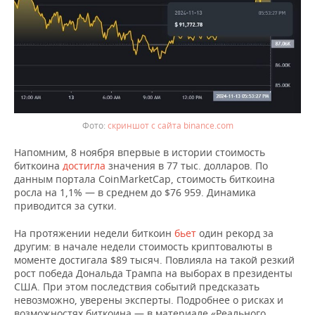
ВОДНЫЕ ВИДЫ СПОРТА
ОБРАЗОВАНИЕ
ХОККЕЙ С МЯЧОМ
ПРОИСШЕСТВИЯ
скриншот с сайта binance.com
Напомним, 8 ноября впервые в истории стоимость
биткоина
достигла
значения в 77 тыс. долларов. По
данным портала CoinMarketCap, стоимость биткоина
росла на 1,1% — в среднем до $76 959. Динамика
приводится за сутки.
На протяжении недели биткоин
бьет
один рекорд за
другим: в начале недели стоимость криптовалюты в
моменте достигала $89 тысяч. Повлияла на такой резкий
рост победа Дональда Трампа на выборах в президенты
США. При этом последствия событий предсказать
невозможно, уверены эксперты. Подробнее о рисках и
возможностях биткоина — в материале «Реального