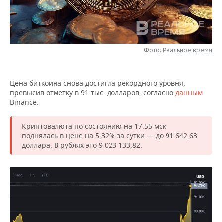
НЕФТЕХИМИЯ
РОЗНИЧНАЯ ТОРГОВЛЯ
НОВОСТИ ТЕХНОЛОГИЙ
МЕРОПРИЯТИЯ
НЕФТЬ
ТРАНСПОРТ
IT
НОВОСТИ МЕРОПРИЯТИЙ
СПОРТ
ОПК
Фото: Реальное время
УСЛУГИ
МЕДИА
ВЫЕЗДНАЯ РЕДАКЦИЯ
НОВОСТИ СПОРТА
ОБЩЕСТВО
ЭНЕРГЕТИКА
Цена биткоина снова достигла рекордного уровня,
ТЕЛЕКОММУНИКАЦИИ
БИЗНЕС-БРАНЧИ
ФУТБОЛ
НОВОСТИ ОБЩЕСТВА
ФОТОГАЛЕРЕЯ
превысив отметку в 91 тыс. долларов, согласно
данным
Binance.
ONLINE-КОНФЕРЕНЦИИ
ХОККЕЙ
ВЛАСТЬ
СЮЖЕТЫ
Криптовалюта по состоянию на 17.55 мск
ОТКРЫТАЯ ЛЕКЦИЯ
БАСКЕТБОЛ
ИНФРАСТРУКТУРА
СПРАВОЧНИК
поднялась в цене на 5,32% за сутки — до 91 642,63
доллара. В рублях это 9 023 133,82.
ВОЛЕЙБОЛ
ИСТОРИЯ
СПИСОК ПЕРСОН
ПОЛНАЯ ВЕРСИЯ
КИБЕРСПОРТ
КУЛЬТУРА
СПИСОК КОМПАНИЙ
ФИГУРНОЕ КАТАНИЕ
МЕДИЦИНА