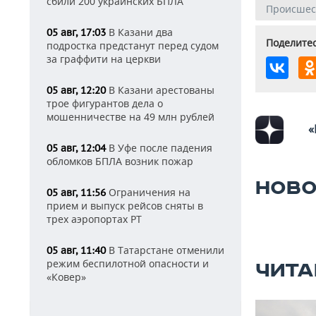
сбили 200 украинских БПЛА
Происшес
В Казани два
05 авг, 17:03
Поделитес
подростка предстанут перед судом
за граффити на церкви
В Казани арестованы
05 авг, 12:20
трое фигурантов дела о
мошенничестве на 49 млн рублей
«
В Уфе после падения
05 авг, 12:04
обломков БПЛА возник пожар
НОВО
Ограничения на
05 авг, 11:56
прием и выпуск рейсов сняты в
трех аэропортах РТ
В Татарстане отменили
05 авг, 11:40
режим беспилотной опасности и
ЧИТА
«Ковер»