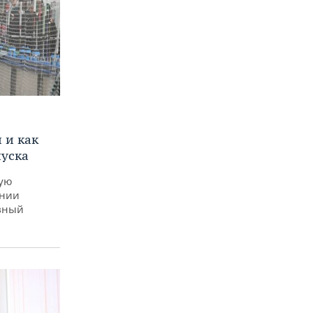
и
 и как
пуска
ную
ении
вный