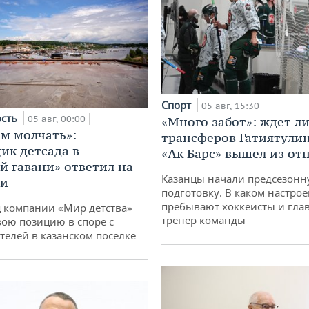
Спорт
05 авг, 15:30
ость
05 авг, 00:00
«Много забот»: ждет л
м молчать»:
трансферов Гатиятулин
ик детсада в
«Ак Барс» вышел из от
й гавани» ответил на
Казанцы начали предсезон
ии
подготовку. В каком настро
пребывают хоккеисты и гла
 компании «Мир детства»
тренер команды
вою позицию в споре с
телей в казанском поселке