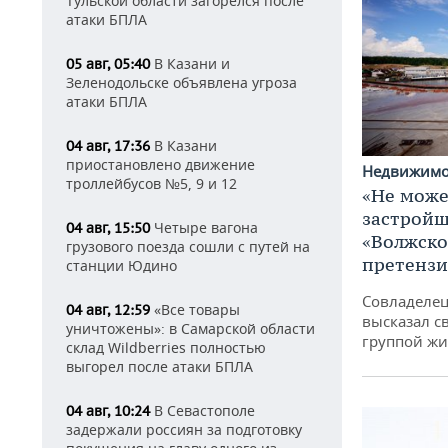
Тульской области загорелся после
атаки БПЛА
В Казани и
05 авг, 05:40
Зеленодольске объявлена угроза
атаки БПЛА
В Казани
04 авг, 17:36
приостановлено движение
Недвижим
троллейбусов №5, 9 и 12
«Не може
застройщ
Четыре вагона
04 авг, 15:50
«Волжско
грузового поезда сошли с путей на
претенз
станции Юдино
Совладелец
«Все товары
04 авг, 12:59
высказал с
уничтожены»: в Самарской области
группой жи
склад Wildberries полностью
выгорел после атаки БПЛА
В Севастополе
04 авг, 10:24
задержали россиян за подготовку