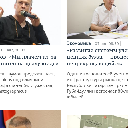
Экономика
05 авг, 08:30
«Развитие системы уче
05 авг, 00:00
ов: «Мы плачем из-за
ценных бумаг — проце
 пятен на целлулоиде»
непрекращающийся»
ев Наумов предсказывает,
Один из основателей учетн
apiens под влиянием
инфраструктуры рынка ценн
афа станет (или уже стал)
Республики Татарстан Еркин
atographicus
Губайдуллин встречает 80-л
юбилей