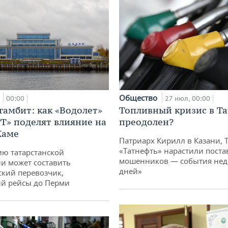
а
Общество
00:00
27 июл, 00:00
гамбит: как «Водолет»
Топливный кризис в Та
РТ» поделят влияние на
преодолен?
Каме
Патриарх Кирилл в Казани, 
«Татнефть» нарастили поста
ю татарстанской
мошенников — события неде
и может составить
дней»
кий перевозчик,
й рейсы до Перми