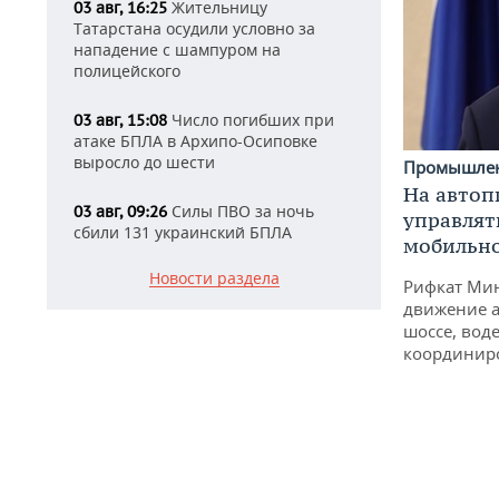
Жительницу
03 авг, 16:25
Татарстана осудили условно за
нападение с шампуром на
полицейского
Число погибших при
03 авг, 15:08
атаке БПЛА в Архипо-Осиповке
выросло до шести
Промышле
На автоп
Силы ПВО за ночь
03 авг, 09:26
управлят
сбили 131 украинский БПЛА
мобильн
Новости раздела
Рифкат Мин
движение а
шоссе, воде
координир