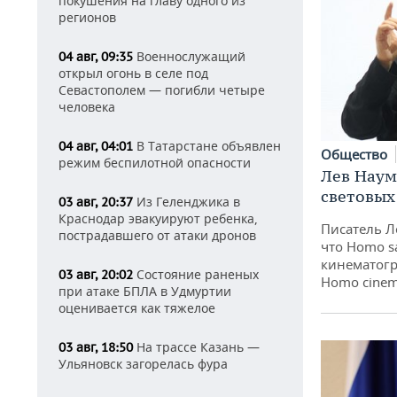
покушения на главу одного из
регионов
Военнослужащий
04 авг, 09:35
открыл огонь в селе под
Севастополем — погибли четыре
человека
В Татарстане объявлен
04 авг, 04:01
Общество
режим беспилотной опасности
Лев Наум
световых
Из Геленджика в
03 авг, 20:37
Краснодар эвакуируют ребенка,
Писатель Л
пострадавшего от атаки дронов
что Homo s
кинематогр
Состояние раненых
03 авг, 20:02
Homo cinem
при атаке БПЛА в Удмуртии
оценивается как тяжелое
На трассе Казань —
03 авг, 18:50
Ульяновск загорелась фура