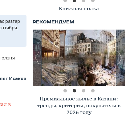
Книжная полка
ас разгар
ентября.
оползня
лег Исаков
Премиальное жилье в Казани:
ал в
тренды, критерии, покупатели в
2026 году