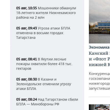
Мошенники обманули
05 авг, 10:35
18-летнего жителя Нижнекамского
района на 2 млн
Угроза атаки БПЛА
05 авг, 09:43
отменена в восьми городах
Татарстана
Экономик
Камский 
и «Флот 
В Якутии лесные
05 авг, 08:41
пожары охватили более 418 тыс.
нижней 
гектаров
Конкуренци
госкомпани
В Казани и
05 авг, 08:30
нижегородс
Зеленодольске отменили угрозу
запустивши
атаки БПЛА
Над Татарстаном сбили
05 авг, 08:24
БПЛА — Минобороны РФ