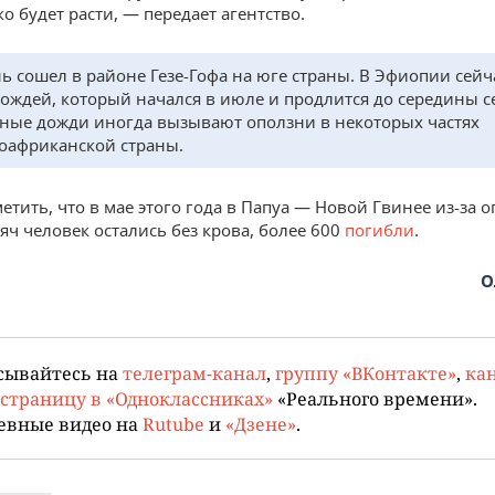
о будет расти, — передает агентство.
ь сошел в районе Гезе-Гофа на юге страны. В Эфиопии сейч
дождей, который начался в июле и продлится до середины с
ные дожди иногда вызывают оползни в некоторых частях
оафриканской страны.
етить, что в мае этого года в Папуа — Новой Гвинее из-за 
яч человек остались без крова, более 600
погибли
.
О
сывайтесь на
телеграм-канал
,
группу «ВКонтакте»
,
кан
страницу в «Одноклассниках»
«Реального времени».
евные видео на
Rutube
и
«Дзене»
.