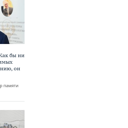
Как бы ни
нимых
ению, он
р памяти