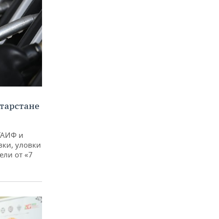
тарстане
ТАИФ и
вки, уловки
ли от «7