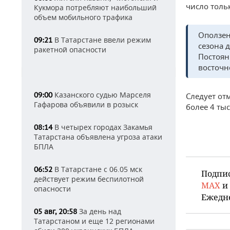
число тольк
Кукмора потребляют наибольший
объем мобильного трафика
Оползен
В Татарстане ввели режим
09:21
сезона 
ракетной опасности
Постоян
восточн
Казанского судью Марселя
09:00
Следует отм
Гафарова объявили в розыск
более 4 тыс
В четырех городах Закамья
08:14
Татарстана объявлена угроза атаки
БПЛА
В Татарстане с 06.05 мск
06:52
Подпи
действует режим беспилотной
MAX
и
опасности
Ежедн
За день над
05 авг, 20:58
Татарстаном и еще 12 регионами