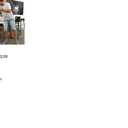
для
м