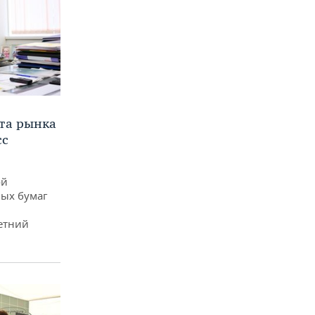
та рынка
сс
ой
ых бумаг
етний