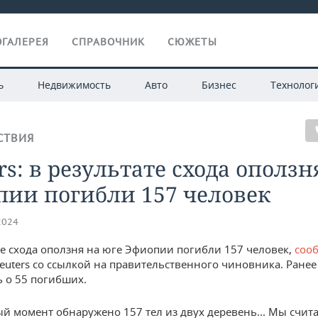
ГАЛЕРЕЯ
СПРАВОЧНИК
СЮЖЕТЫ
ь
Недвижимость
Авто
Бизнес
Технолог
СТВИЯ
rs: в результате схода оползн
пии погибли 157 человек
2024
те схода оползня на юге Эфиопии погибли 157 человек,
соо
Reuters со ссылкой на правительственного чиновника. Ранее
 о 55 погибших.
й момент обнаружено 157 тел из двух деревень... Мы счита