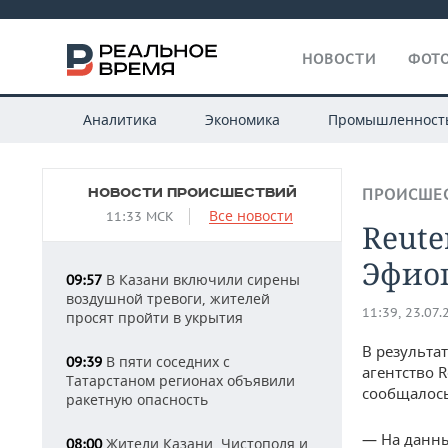
НОВОСТИ
ФОТО
Аналитика
Экономика
Промышленност
НОВОСТИ ПРОИСШЕСТВИЙ
ПРОИСШЕ
Все новости
11:33 МСК
Reute
Эфио
В Казани включили сирены
09:57
воздушной тревоги, жителей
11:39, 23.07.
просят пройти в укрытия
В результа
В пяти соседних с
09:39
агентство 
Татарстаном регионах объявили
сообщалось
ракетную опасность
— На данны
Жители Казани, Чистополя и
08:00