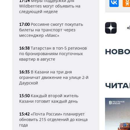
Меры поддержки для
17:14
Wildberries могут объявить на
следующей неделе
Россияне смогут покупать
17:00
«
билеты на транспорт через
мессенджер «Макс»
Татарстан в топ-5 регионов
16:38
НОВО
по бронированиям посуточных
квартир в августе
В Казани на три дня
16:35
ограничат движение на улице 2-й
Даурской
ЧИТА
Каждый второй житель
15:50
Казани готовит каждый день
«Почта России» планирует
15:42
обновить 215 отделений до конца
года