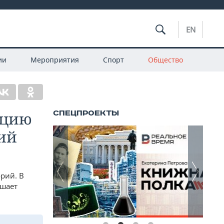
EN
ии
Мероприятия
Спорт
Общество
ацию
ий
рий. В
ушает