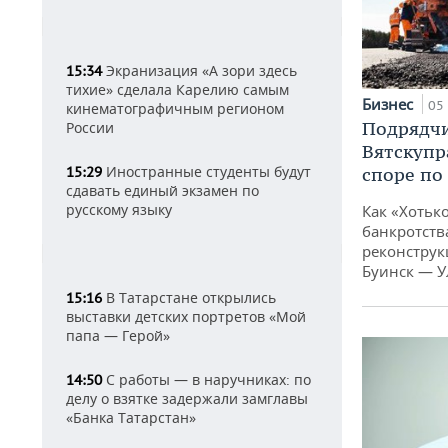
Экранизация «А зори здесь
15:34
тихие» сделала Карелию самым
Бизнес
05 
кинематографичным регионом
Подрядчи
России
Вятскупр
Иностранные студенты будут
споре по
15:29
сдавать единый экзамен по
русскому языку
Как «Хотьк
банкротства
реконструк
Буинск — У
В Татарстане открылись
15:16
выставки детских портретов «Мой
папа — Герой»
С работы — в наручниках: по
14:50
делу о взятке задержали замглавы
«Банка Татарстан»