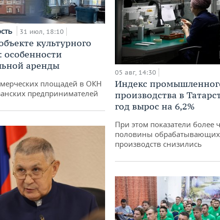
ость
31 июл, 18:10
 объекте культурного
: особенности
льной аренды
05 авг, 14:30
Индекс промышленног
ммерческих площадей в ОКН
занских предпринимателей
производства в Татарс
год вырос на 6,2%
При этом показатели более 
половины обрабатывающих
производств снизились