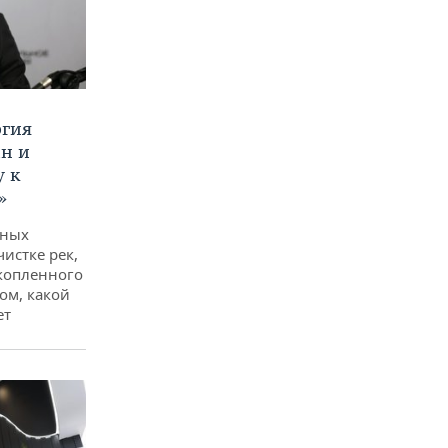
ргия
ан и
у к
»
дных
чистке рек,
копленного
ом, какой
ет