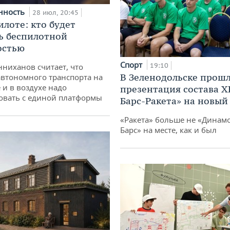
нность
28 июл, 20:45
илоте: кто будет
ь беспилотной
остью
Спорт
19:10
ниханов считает, что
В Зеленодольске прош
втономного транспорта на
 и в воздухе надо
презентация состава Х
овать с единой платформы
Барс-Ракета» на новый
«Ракета» больше не «Динамо
Барс» на месте, как и был