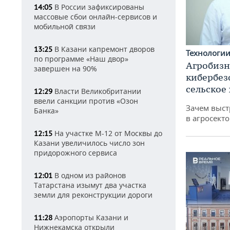
В России зафиксированы
14:05
массовые сбои онлайн-сервисов и
мобильной связи
В Казани капремонт дворов
13:25
Технологи
по программе «Наш двор»
Агробизн
завершен на 90%
кибербез
сельское
Власти Великобритании
12:29
ввели санкции против «Озон
Зачем выст
Банка»
в агросекто
На участке М-12 от Москвы до
12:15
Казани увеличилось число зон
придорожного сервиса
В одном из районов
12:01
Татарстана изымут два участка
земли для реконструкции дороги
Аэропорты Казани и
11:28
Нижнекамска открыли