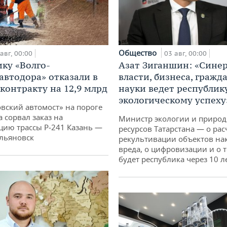
Общество
авг, 00:00
03 авг, 00:00
ку «Волго-
Азат Зиганшин: «Сине
автодора» отказали в
власти, бизнеса, гражд
 контракту на 12,9 млрд
науки ведет республик
экологическому успеху
овский автомост» на пороге
 сорвал заказ на
Министр экологии и приро
цию трассы Р‑241 Казань —
ресурсов Татарстана — о рас
льяновск
рекультивации объектов на
вреда, о цифровизации и о т
будет республика через 10 л