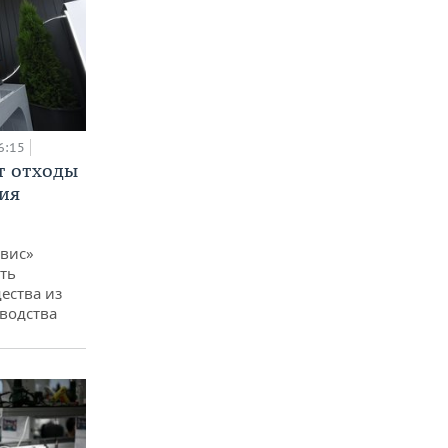
6:15
т отходы
ия
вис»
ть
ества из
водства