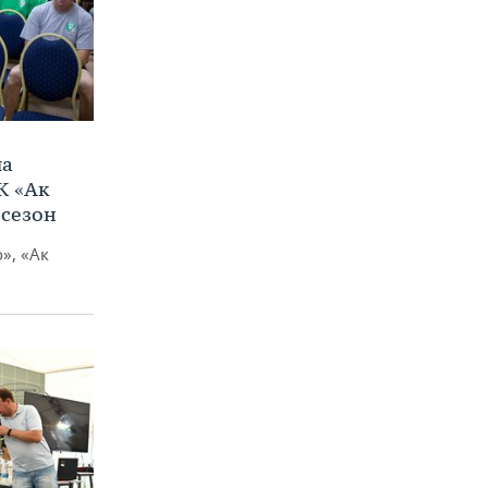
ла
К «Ак
 сезон
», «Ак