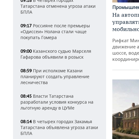
В четырех городах
09:18
Татарстана отменена угроза атаки
Промышле
БПЛА
На автоп
управлят
Россияне после премьеры
09:17
мобильн
«Одиссеи» Нолана стали чаще
покупать Гомера
Рифкат Мин
движение а
Казанского судью Марселя
09:00
шоссе, воде
Гафарова объявили в розыск
координир
При исполкоме Казани
08:59
планируют создать управление
лесничества
Власти Татарстана
08:45
разработали условия конкурса на
льготную аренду в ЦУМе
В четырех городах Закамья
08:14
Татарстана объявлена угроза атаки
БПЛА