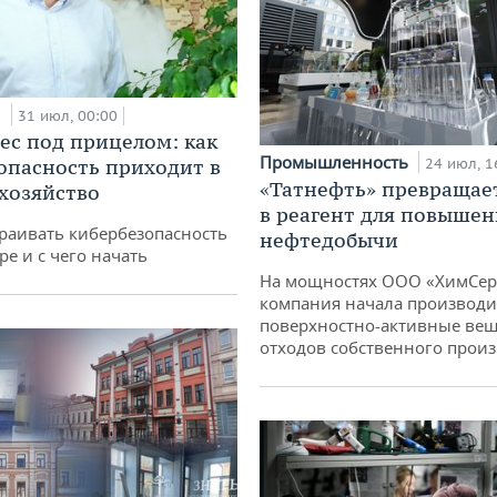
и
31 июл, 00:00
ес под прицелом: как
Промышленность
опасность приходит в
24 июл, 1
«Татнефть» превращае
 хозяйство
в реагент для повышен
раивать кибербезопасность
нефтедобычи
ре и с чего начать
На мощностях ООО «ХимСер
компания начала производи
поверхностно-активные вещ
отходов собственного произ