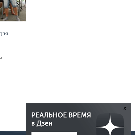
для
м
x