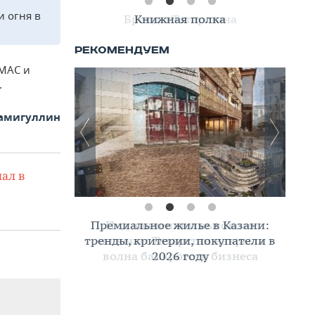
 огня в
Книжная полка
АМАС и
.
Самигуллин
ал в
Премиальное жилье в Казани:
тренды, критерии, покупатели в
2026 году