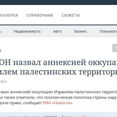
ГАЛЕРЕЯ
СПРАВОЧНИК
СЮЖЕТЫ
ь
Недвижимость
Авто
Бизнес
Технолог
О
ООН назвал аннексией оккуп
илем палестинских территор
2024
звал аннексией оккупацию Израилем палестинских террито
и также отметили, что поселенческая политика страны нар
дное право, сообщает
РИА «Новости»
.