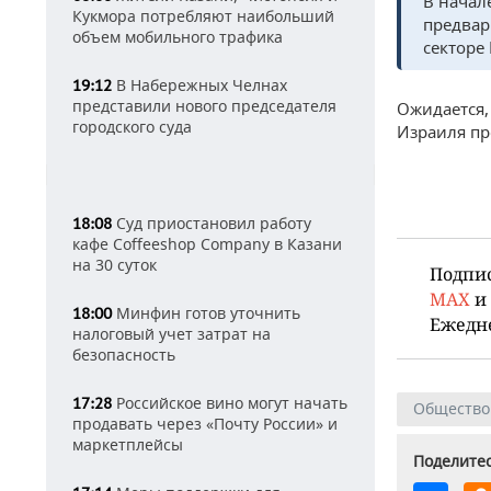
В начал
Кукмора потребляют наибольший
предвар
объем мобильного трафика
секторе 
В Набережных Челнах
19:12
представили нового председателя
Ожидается,
городского суда
Израиля пр
Суд приостановил работу
18:08
кафе Coffeeshop Company в Казани
на 30 суток
Подпи
MAX
и
Минфин готов уточнить
18:00
Ежедн
налоговый учет затрат на
безопасность
Российское вино могут начать
17:28
Общество
продавать через «Почту России» и
маркетплейсы
Поделитес