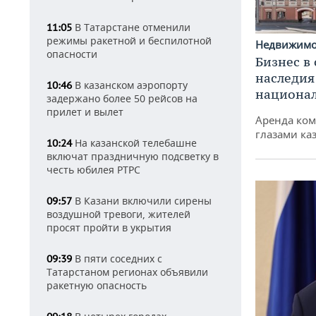
В Татарстане отменили
11:05
режимы ракетной и беспилотной
Недвижим
опасности
Бизнес в
наследия
В казанском аэропорту
10:46
национа
задержано более 50 рейсов на
прилет и вылет
Аренда ко
глазами ка
На казанской телебашне
10:24
включат праздничную подсветку в
честь юбилея РТРС
В Казани включили сирены
09:57
воздушной тревоги, жителей
просят пройти в укрытия
В пяти соседних с
09:39
Татарстаном регионах объявили
ракетную опасность