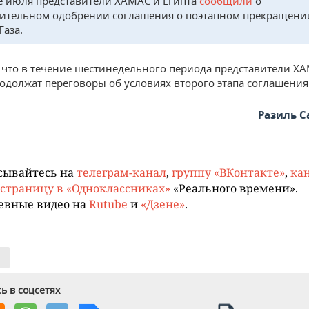
е июля представители ХАМАС и Египта
сообщили
о
ительном одобрении соглашения о поэтапном прекращении
Газа.
 что в течение шестинедельного периода представители Х
одолжат переговоры об условиях второго этапа соглашения
Разиль 
сывайтесь на
телеграм-канал
,
группу «ВКонтакте»
,
кан
страницу в «Одноклассниках»
«Реального времени».
евные видео на
Rutube
и
«Дзене»
.
ь в соцсетях