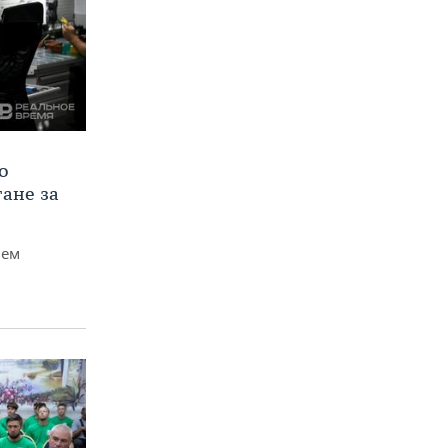
о
тане за
чем