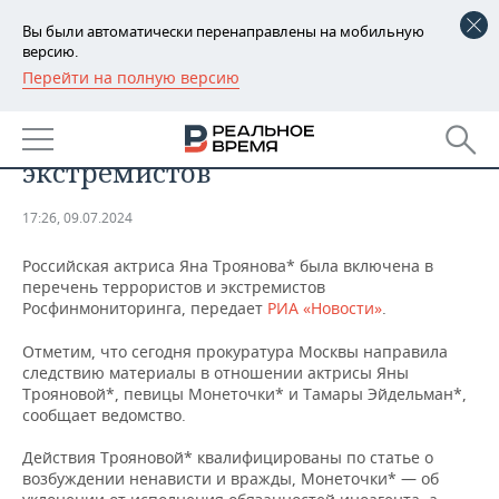
Вы были автоматически перенаправлены на мобильную
версию.
Перейти на полную версию
РЕГИОНЫ
Актриса Яна Троянова* внесена
БАШКОРТОСТАН
НОВОСТИ
в список террористов и
экстремистов
ТАТАРСТАН
АНАЛИТИКА
17:26, 09.07.2024
УДМУРТИЯ
НОВОСТИ АНАЛИТИКИ
ЭКОНОМИКА
Российская актриса Яна Троянова* была включена в
ДЕКЛАРАЦИИ О ДОХОДАХ
НОВОСТИ ЭКОНОМИКИ
ПРОМЫШЛЕННОСТЬ
перечень террористов и экстремистов
Росфинмониторинга, передает
РИА «Новости»
.
КОРОЛИ ГОСЗАКАЗА ПФО
ФИНАНСЫ
НОВОСТИ
НЕДВИЖИМОСТЬ
Отметим, что сегодня прокуратура Москвы направила
ПРОМЫШЛЕННОСТИ
следствию материалы в отношении актрисы Яны
ВУЗЫ ТАТАРСТАНА
БАНКИ
НОВОСТИ НЕДВИЖИМОСТИ
АВТО
Трояновой*, певицы Монеточки* и Тамары Эйдельман*,
АГРОПРОМ
сообщает ведомство.
КОМУ ПРИНАДЛЕЖАТ
БЮДЖЕТ
НОВОСТИ АВТО
БИЗНЕС
ТОРГОВЫЕ ЦЕНТРЫ
МАШИНОСТРОЕНИЕ
Действия Трояновой* квалифицированы по статье о
ТАТАРСТАНА
возбуждении ненависти и вражды, Монеточки* — об
ИНВЕСТИЦИИ
НОВОСТИ БИЗНЕСА
ТЕХНОЛОГИИ