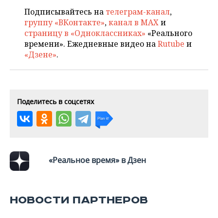
ВОДНЫЕ ВИДЫ СПОРТА
ОБРАЗОВАНИЕ
Подписывайтесь на
телеграм-канал
,
группу «ВКонтакте»
,
канал в MAX
и
ХОККЕЙ С МЯЧОМ
ПРОИСШЕСТВИЯ
страницу в «Одноклассниках»
«Реального
времени». Ежедневные видео на
Rutube
и
«Дзене»
.
Поделитесь в соцсетях
«Реальное время» в Дзен
НОВОСТИ ПАРТНЕРОВ