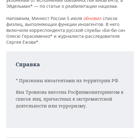
уклонении от исполнения обязанностей иноагента, а
НЕФТЕХИМИЯ
Эйдельман* — по статье о реабилитации нацизма.
РОЗНИЧНАЯ ТОРГОВЛЯ
НОВОСТИ ТЕХНОЛОГИЙ
МЕРОПРИЯТИЯ
НЕФТЬ
Напомним, Минюст России 5 июля
обновил
список
физлиц, выполняющих функции иноагентов. В него
ТРАНСПОРТ
IT
НОВОСТИ МЕРОПРИЯТИЙ
СПОРТ
включили корреспондента русской службы «Би-би-си»
ОПК
Олесю Герасименко* и журналиста-расследователя
УСЛУГИ
МЕДИА
ВЫЕЗДНАЯ РЕДАКЦИЯ
НОВОСТИ СПОРТА
ОБЩЕСТВО
Сергея Ежова*.
ЭНЕРГЕТИКА
ТЕЛЕКОММУНИКАЦИИ
БИЗНЕС-БРАНЧИ
ФУТБОЛ
НОВОСТИ ОБЩЕСТВА
ФОТОГАЛЕРЕЯ
Справка
ONLINE-КОНФЕРЕНЦИИ
ХОККЕЙ
ВЛАСТЬ
СЮЖЕТЫ
* Признаны иноагентами на территории РФ.
ОТКРЫТАЯ ЛЕКЦИЯ
БАСКЕТБОЛ
ИНФРАСТРУКТУРА
СПРАВОЧНИК
Яна Троянова внесена Росфинмониторингом в
ВОЛЕЙБОЛ
ИСТОРИЯ
СПИСОК ПЕРСОН
ПОЛНАЯ ВЕРСИЯ
список лиц, причастных к экстремистской
деятельности или терроризму.
КИБЕРСПОРТ
КУЛЬТУРА
СПИСОК КОМПАНИЙ
ФИГУРНОЕ КАТАНИЕ
МЕДИЦИНА