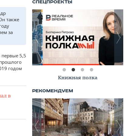
ндр
Он также
году
лем за
 первые 5,5
 прошлого
019 годом
Книжная полка
ал в