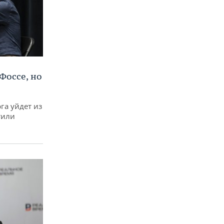
Фоссе, но
га уйдет из
тили