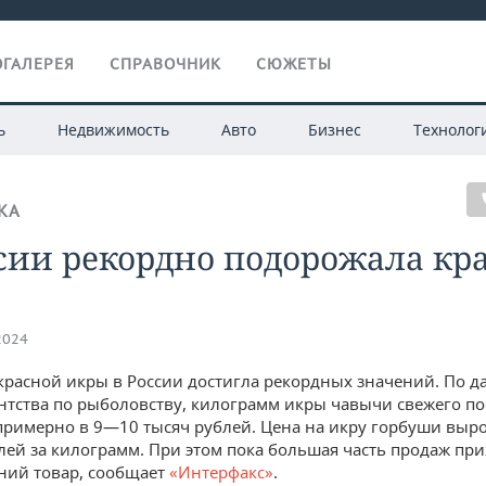
ГАЛЕРЕЯ
СПРАВОЧНИК
СЮЖЕТЫ
ь
Недвижимость
Авто
Бизнес
Технолог
КА
сии рекордно подорожала кр
2024
красной икры в России достигла рекордных значений. По 
тства по рыболовству, килограмм икры чавычи свежего по
примерно в 9—10 тысяч рублей. Цена на икру горбуши выро
лей за килограмм. При этом пока большая часть продаж при
ний товар, сообщает
«Интерфакс»
.