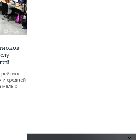
егионов
ислу
тий
 рейтинг
у и средней
а малых
x