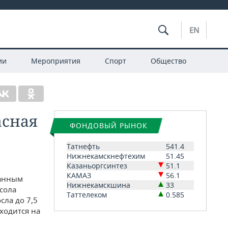
EN
ии
Мероприятия
Спорт
Общество
асная
ФОНДОВЫЙ РЫНОК
Татнефть
541.4
Нижнекамскнефтехим
51.45
Казаньоргсинтез
51.1
КАМАЗ
56.1
данным
Нижнекамскшина
33
сола
Таттелеком
0.585
сла до 7,5
ходится на