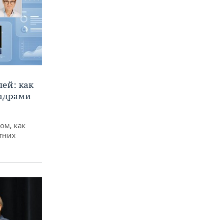
ей: как
кадрами
ом, как
тних