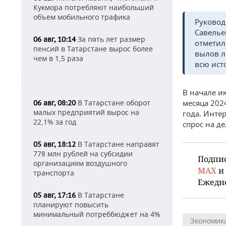
Кукмора потребляют наибольший
объем мобильного трафика
Руковод
Савелье
За пять лет размер
06 авг, 10:14
отметил
пенсий в Татарстане вырос более
вылов л
чем в 1,5 раза
всю ист
В начале и
В Татарстане оборот
месяца 202
06 авг, 08:20
малых предприятий вырос на
года. Инте
22,1% за год
спрос на д
В Татарстане направят
05 авг, 18:12
778 млн рублей на субсидии
Подпи
организациям воздушного
MAX
и
транспорта
Ежедн
В Татарстане
05 авг, 17:16
планируют повысить
минимальный потреббюджет на 4%
Экономик