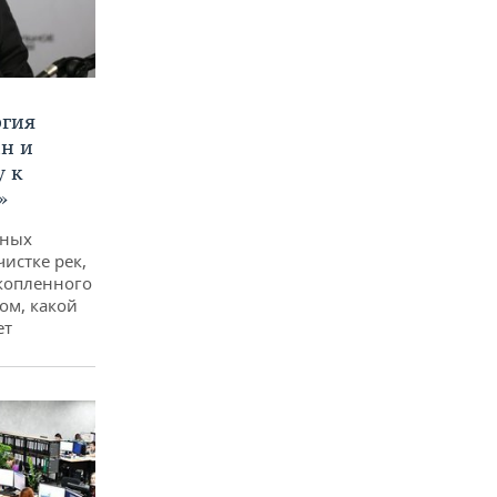
ргия
ан и
у к
»
дных
чистке рек,
копленного
ом, какой
ет