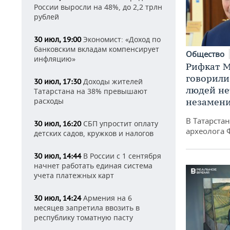
России выросли на 48%, до 2,2 трлн
рублей
Экономист: «Доход по
30 июл, 19:00
банковским вкладам компенсирует
Общество
инфляцию»
Рифкат М
говорили
Доходы жителей
30 июл, 17:30
людей нет
Татарстана на 38% превышают
незамен
расходы
В Татарста
СБП упростит оплату
30 июл, 16:20
археолога 
детских садов, кружков и налогов
В России с 1 сентября
30 июл, 14:44
начнет работать единая система
учета платежных карт
Армения на 6
30 июл, 14:24
месяцев запретила ввозить в
республику томатную пасту