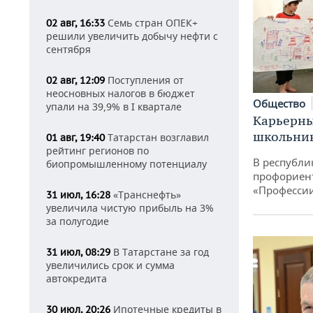
Семь стран ОПЕК+
02 авг, 16:33
решили увеличить добычу нефти с
сентября
Поступления от
02 авг, 12:09
неосновных налогов в бюджет
Общество
упали на 39,9% в I квартале
Карьерны
школьни
Татарстан возглавил
01 авг, 19:40
рейтинг регионов по
В республи
биопромышленному потенциалу
профориен
«Професси
«Транснефть»
31 июл, 16:28
увеличила чистую прибыль на 3%
за полугодие
В Татарстане за год
31 июл, 08:29
увеличились срок и сумма
автокредита
Ипотечные кредиты в
30 июл, 20:26