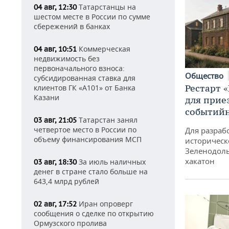
Татарстанцы на
04 авг, 12:30
шестом месте в России по сумме
сбережений в банках
Коммерческая
04 авг, 10:51
недвижимость без
первоначального взноса:
Общество
субсидированная ставка для
Рестарт 
клиентов ГК «А101» от Банка
Казани
для прие
событий
Татарстан занял
03 авг, 21:05
четвертое место в России по
Для разраб
объему финансирования МСП
историческ
Зеленодоль
хакатон
За июль наличных
03 авг, 18:30
денег в стране стало больше на
643,4 млрд рублей
Иран опроверг
02 авг, 17:52
сообщения о сделке по открытию
Ормузского пролива