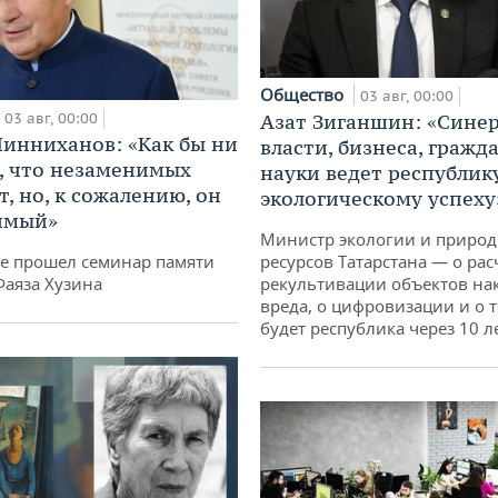
Общество
03 авг, 00:00
03 авг, 00:00
Азат Зиганшин: «Сине
инниханов: «Как бы ни
власти, бизнеса, гражд
, что незаменимых
науки ведет республик
, но, к сожалению, он
экологическому успеху
имый»
Министр экологии и приро
не прошел семинар памяти
ресурсов Татарстана — о рас
Фаяза Хузина
рекультивации объектов на
вреда, о цифровизации и о т
будет республика через 10 л