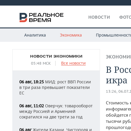
НОВОСТИ
ФОТО
Аналитика
Экономика
Промышленност
НОВОСТИ ЭКОНОМИКИ
ЭКОНОМИ
Все новости
05:48 МСК
В Рос
икра
МИД: рост ВВП России
06 авг, 18:25
в три раза превышает показатели
13:26, 06.07.
ЕС
Стоимость 
Оверчук: товарооборот
06 авг, 11:02
информаген
между Россией и Арменией
обойдется 
сократился на две трети за год
тысячи руб
прошлогод
Жители Казани, Чистополя и
06 авг