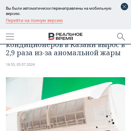
Вы были автоматически перенаправлены на мобильную
версию.
Перейти на полную версию
РЕГИОНЫ
ОБЩЕСТВО
Спрос на установку
БАШКОРТОСТАН
НОВОСТИ
кондиционеров в Казани вырос в
ТАТАРСТАН
АНАЛИТИКА
2,9 раза из-за аномальной жары
УДМУРТИЯ
НОВОСТИ АНАЛИТИКИ
ЭКОНОМИКА
16:55, 05.07.2024
ДЕКЛАРАЦИИ О ДОХОДАХ
НОВОСТИ ЭКОНОМИКИ
ПРОМЫШЛЕННОСТЬ
КОРОЛИ ГОСЗАКАЗА ПФО
ФИНАНСЫ
НОВОСТИ
НЕДВИЖИМОСТЬ
ПРОМЫШЛЕННОСТИ
ВУЗЫ ТАТАРСТАНА
БАНКИ
НОВОСТИ НЕДВИЖИМОСТИ
АВТО
АГРОПРОМ
КОМУ ПРИНАДЛЕЖАТ
БЮДЖЕТ
НОВОСТИ АВТО
БИЗНЕС
ТОРГОВЫЕ ЦЕНТРЫ
МАШИНОСТРОЕНИЕ
ТАТАРСТАНА
ИНВЕСТИЦИИ
НОВОСТИ БИЗНЕСА
ТЕХНОЛОГИИ