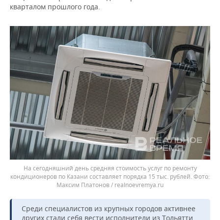
ВОДНЫЕ ВИДЫ СПОРТА
ОБРАЗОВАНИЕ
кварталом прошлого года.
ХОККЕЙ С МЯЧОМ
ПРОИСШЕСТВИЯ
На сегодняшний день средняя стоимость услуг по ремонту
кондиционеров по Казани составляет порядка 15 тыс. рублей.
Максим Платонов / realnoevremya.ru
Среди специалистов из крупных городов активнее
других стали себя вести исполнители из Тольятти