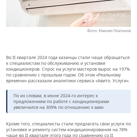
НЕФТЕХИМИЯ
РОЗНИЧНАЯ ТОРГОВЛЯ
НОВОСТИ ТЕХНОЛОГИЙ
МЕРОПРИЯТИЯ
НЕФТЬ
ТРАНСПОРТ
IT
НОВОСТИ МЕРОПРИЯТИЙ
СПОРТ
ОПК
Фото: Максим Платонов
УСЛУГИ
МЕДИА
ВЫЕЗДНАЯ РЕДАКЦИЯ
НОВОСТИ СПОРТА
ОБЩЕСТВО
ЭНЕРГЕТИКА
ТЕЛЕКОММУНИКАЦИИ
БИЗНЕС-БРАНЧИ
ФУТБОЛ
НОВОСТИ ОБЩЕСТВА
ФОТОГАЛЕРЕЯ
Во II квартале 2024 года казанцы стали чаще обращаться
к специалистам по обслуживанию и установке
ONLINE-КОНФЕРЕНЦИИ
ХОККЕЙ
ВЛАСТЬ
СЮЖЕТЫ
кондиционеров. Спрос на услуги мастеров вырос на 197%
по сравнению с прошлым годом. Об этом «Реальному
времени» рассказали аналитики сервиса «Авито. Услуги».
ОТКРЫТАЯ ЛЕКЦИЯ
БАСКЕТБОЛ
ИНФРАСТРУКТУРА
СПРАВОЧНИК
ВОЛЕЙБОЛ
ИСТОРИЯ
СПИСОК ПЕРСОН
По их словам, в июне 2024-го интерес к
ПОЛНАЯ ВЕРСИЯ
предложениям по работе с кондиционерами
увеличился на 309% по отношению к маю.
КИБЕРСПОРТ
КУЛЬТУРА
СПИСОК КОМПАНИЙ
Кроме того, специалисты стали предлагать свои услуги по
ФИГУРНОЕ КАТАНИЕ
МЕДИЦИНА
установке и ремонту систем кондиционирования на 78%
чаще во II квартале этого года по сравнению со II