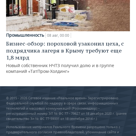
Промышленность
08 авг, 00:00
Бизнес-обзор: пороховой узаконил цеха, с
подрядчика лагеря в Крыму требуют еще
1,8 млрд
Новый собственник НЧТЗ получил долю и в группе
компаний «ТатПром-Холдинг»
© 2015 - 2026 Сетевое издание «Реальное время» Зарегистрировано
Федеральной службой по надзору в сфере связи, информационных
технологий и массовых коммуникаций (Роскомнадзор) –
регистрационный номер ЭЛ № ФС 77 - 79627 от 18 декабря 2020 г. (ранее
свидетельство Эл № ФС 77-59331 от 18 сентября 2014 г.)
Использование материалов Реального Времени разрешено только с
предварительного согласия правообладателей, упоминание сайта и