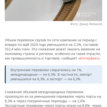
НЕФТЕХИМИЯ
РОЗНИЧНАЯ ТОРГОВЛЯ
НОВОСТИ ТЕХНОЛОГИЙ
МЕРОПРИЯТИЯ
НЕФТЬ
ТРАНСПОРТ
IT
НОВОСТИ МЕРОПРИЯТИЙ
СПОРТ
ОПК
Фото: Динар Фатыхов
УСЛУГИ
МЕДИА
ВЫЕЗДНАЯ РЕДАКЦИЯ
НОВОСТИ СПОРТА
ОБЩЕСТВО
ЭНЕРГЕТИКА
Объем перевозок грузов по сети компании за период с
ТЕЛЕКОММУНИКАЦИИ
БИЗНЕС-БРАНЧИ
ФУТБОЛ
НОВОСТИ ОБЩЕСТВА
ФОТОГАЛЕРЕЯ
января по май 2024 года уменьшился на 3,2%, составив
552,4 млн тонн. Это снижение может оказать влияние на
ONLINE-КОНФЕРЕНЦИИ
ХОККЕЙ
ВЛАСТЬ
СЮЖЕТЫ
экономику страны и региона, особенно на такие отрасли,
как промышленность и торговля, сообщает «
Интерфакс
».
ОТКРЫТАЯ ЛЕКЦИЯ
БАСКЕТБОЛ
ИНФРАСТРУКТУРА
СПРАВОЧНИК
Внутренние перевозки сократились на 1%,
международные — на 6,3%. В частности, импорт
ВОЛЕЙБОЛ
ИСТОРИЯ
СПИСОК ПЕРСОН
ПОЛНАЯ ВЕРСИЯ
уменьшился на 8,3%, а экспорт — на 6,3%.
КИБЕРСПОРТ
КУЛЬТУРА
СПИСОК КОМПАНИЙ
Снижение объемов международных перевозок
произошло из-за уменьшения перевалки через порты на
ФИГУРНОЕ КАТАНИЕ
МЕДИЦИНА
8,3% и через пограничные переходы — на 2,6%.
Экспортные перевозки через порты упали на 8,8%, через