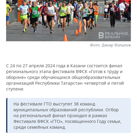
НЕФТЕХИМИЯ
РОЗНИЧНАЯ ТОРГОВЛЯ
НОВОСТИ ТЕХНОЛОГИЙ
МЕРОПРИЯТИЯ
НЕФТЬ
ТРАНСПОРТ
IT
НОВОСТИ МЕРОПРИЯТИЙ
СПОРТ
ОПК
УСЛУГИ
МЕДИА
ВЫЕЗДНАЯ РЕДАКЦИЯ
НОВОСТИ СПОРТА
ОБЩЕСТВО
ЭНЕРГЕТИКА
Фото: Динар Фатыхов
ТЕЛЕКОММУНИКАЦИИ
БИЗНЕС-БРАНЧИ
ФУТБОЛ
НОВОСТИ ОБЩЕСТВА
ФОТОГАЛЕРЕЯ
С 24 по 27 апреля 2024 года в Казани состоится финал
ONLINE-КОНФЕРЕНЦИИ
ХОККЕЙ
ВЛАСТЬ
СЮЖЕТЫ
регионального этапа фестиваля ВФСК «Готов к труду и
обороне» среди обучающихся общеобразовательных
ОТКРЫТАЯ ЛЕКЦИЯ
БАСКЕТБОЛ
ИНФРАСТРУКТУРА
СПРАВОЧНИК
организаций Республики Татарстан четвертой и пятой
ступени.
ВОЛЕЙБОЛ
ИСТОРИЯ
СПИСОК ПЕРСОН
ПОЛНАЯ ВЕРСИЯ
На фестивале ГТО выступят 38 команд
КИБЕРСПОРТ
КУЛЬТУРА
СПИСОК КОМПАНИЙ
муниципальных образований республики. Отбор
на региональный финал проходил в рамках
Фестиваля ВФСК «ГТО», посвященного Году семьи,
ФИГУРНОЕ КАТАНИЕ
МЕДИЦИНА
среди семейных команд.