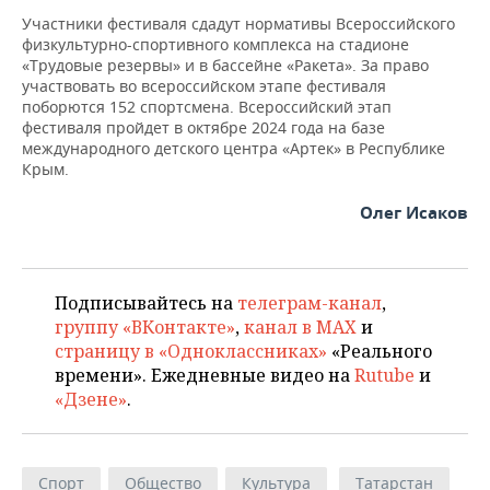
ВОДНЫЕ ВИДЫ СПОРТА
ОБРАЗОВАНИЕ
Участники фестиваля сдадут нормативы Всероссийского
физкультурно-спортивного комплекса на стадионе
ХОККЕЙ С МЯЧОМ
ПРОИСШЕСТВИЯ
«Трудовые резервы» и в бассейне «Ракета». За право
участвовать во всероссийском этапе фестиваля
поборются 152 спортсмена. Всероссийский этап
фестиваля пройдет в октябре 2024 года на базе
международного детского центра «Артек» в Республике
Крым.
Олег Исаков
Подписывайтесь на
телеграм-канал
,
группу «ВКонтакте»
,
канал в MAX
и
страницу в «Одноклассниках»
«Реального
времени». Ежедневные видео на
Rutube
и
«Дзене»
.
Спорт
Общество
Культура
Татарстан