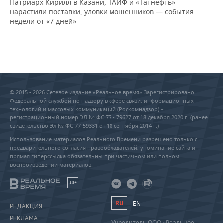
Патриарх Кирилл в Казани, ТАИФ и «Татнефть»
нарастили поставки, уловки мошенников — события
недели от «7 дней»
© 2015 - 2026 Сетевое издание «Реальное время» Зарегистрировано
Федеральной службой по надзору в сфере связи, информационных
технологий и массовых коммуникаций (Роскомнадзор) –
регистрационный номер ЭЛ № ФС 77 - 79627 от 18 декабря 2020 г. (ранее
свидетельство Эл № ФС 77-59331 от 18 сентября 2014 г.)
Использование материалов Реального Времени разрешено только с
предварительного согласия правообладателей, упоминание сайта и
прямая гиперссылка обязательны при частичном или полном
воспроизведении материалов.
18+
RU
EN
РЕДАКЦИЯ
РЕКЛАМА
Учредитель ООО «Реальное