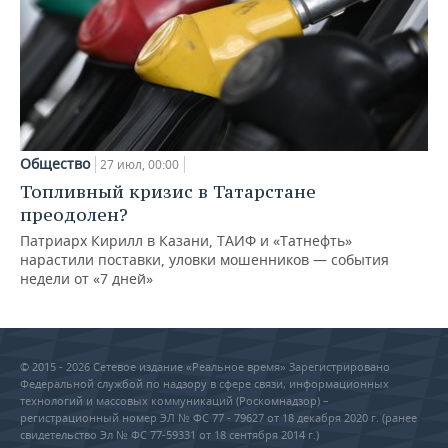
Общество
27 июл, 00:00
Топливный кризис в Татарстане
преодолен?
Патриарх Кирилл в Казани, ТАИФ и «Татнефть»
нарастили поставки, уловки мошенников — события
недели от «7 дней»
© 2015 - 2026 Сетевое издание «Реальное время» Зарегистрировано
Федеральной службой по надзору в сфере связи, информационных
технологий и массовых коммуникаций (Роскомнадзор) –
регистрационный номер ЭЛ № ФС 77 - 79627 от 18 декабря 2020 г. (ранее
свидетельство Эл № ФС 77-59331 от 18 сентября 2014 г.)