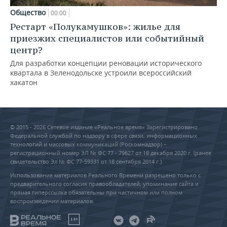
Общество
00:00
Рестарт «Полукамушков»: жилье для
приезжих специалистов или событийный
центр?
Для разработки концепции реновации исторического
квартала в Зеленодольске устроили всероссийский
хакатон
© 2015 - 2026 Сетевое издание «Реальное время» Зарегистрировано
Федеральной службой по надзору в сфере связи, информационных
технологий и массовых коммуникаций (Роскомнадзор) –
регистрационный номер ЭЛ № ФС 77 - 79627 от 18 декабря 2020 г. (ранее
свидетельство Эл № ФС 77-59331 от 18 сентября 2014 г.)
Использование материалов Реального Времени разрешено только с
предварительного согласия правообладателей, упоминание сайта и
прямая гиперссылка обязательны при частичном или полном
воспроизведении материалов.
18+