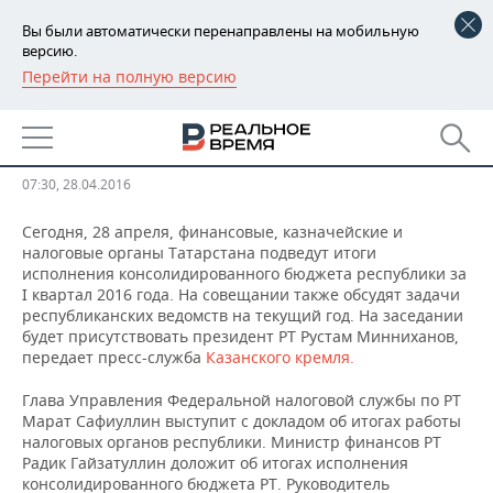
Вы были автоматически перенаправлены на мобильную
версию.
Перейти на полную версию
РЕГИОНЫ
В Татарстане подведут итоги
БАШКОРТОСТАН
НОВОСТИ
бюджета за I квартал 2016 года
ТАТАРСТАН
АНАЛИТИКА
07:30, 28.04.2016
УДМУРТИЯ
НОВОСТИ АНАЛИТИКИ
ЭКОНОМИКА
Сегодня, 28 апреля, финансовые, казначейские и
налоговые органы Татарстана подведут итоги
исполнения консолидированного бюджета республики за
ДЕКЛАРАЦИИ О ДОХОДАХ
НОВОСТИ ЭКОНОМИКИ
ПРОМЫШЛЕННОСТЬ
I квартал 2016 года. На совещании также обсудят задачи
республиканских ведомств на текущий год. На заседании
КОРОЛИ ГОСЗАКАЗА ПФО
ФИНАНСЫ
НОВОСТИ
НЕДВИЖИМОСТЬ
будет присутствовать президент РТ Рустам Минниханов,
ПРОМЫШЛЕННОСТИ
передает пресс-служба
Казанского кремля.
ВУЗЫ ТАТАРСТАНА
БАНКИ
НОВОСТИ НЕДВИЖИМОСТИ
АВТО
АГРОПРОМ
Глава Управления Федеральной налоговой службы по РТ
Марат Сафиуллин выступит с докладом об итогах работы
КОМУ ПРИНАДЛЕЖАТ
БЮДЖЕТ
НОВОСТИ АВТО
БИЗНЕС
налоговых органов республики. Министр финансов РТ
ТОРГОВЫЕ ЦЕНТРЫ
МАШИНОСТРОЕНИЕ
Радик Гайзатуллин доложит об итогах исполнения
ТАТАРСТАНА
ИНВЕСТИЦИИ
НОВОСТИ БИЗНЕСА
ТЕХНОЛОГИИ
консолидированного бюджета РТ. Руководитель