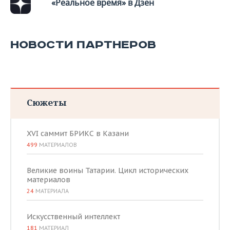
ВОДНЫЕ ВИДЫ СПОРТА
ОБРАЗОВАНИЕ
«Реальное время» в Дзен
ХОККЕЙ С МЯЧОМ
ПРОИСШЕСТВИЯ
НОВОСТИ ПАРТНЕРОВ
Сюжеты
XVI саммит БРИКС в Казани
499
МАТЕРИАЛОВ
Великие воины Татарии. Цикл исторических
материалов
24
МАТЕРИАЛА
Искусственный интеллект
181
МАТЕРИАЛ