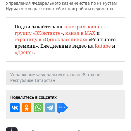
НЕФТЕХИМИЯ
Управления Федерального казначейства по РТ Рустам
Нуриахметов расскажет об итогах работы ведомства.
РОЗНИЧНАЯ ТОРГОВЛЯ
НОВОСТИ ТЕХНОЛОГИЙ
МЕРОПРИЯТИЯ
НЕФТЬ
ТРАНСПОРТ
IT
НОВОСТИ МЕРОПРИЯТИЙ
СПОРТ
Подписывайтесь на
телеграм-канал
,
ОПК
группу «ВКонтакте»
,
канал в MAX
и
УСЛУГИ
МЕДИА
ВЫЕЗДНАЯ РЕДАКЦИЯ
НОВОСТИ СПОРТА
ОБЩЕСТВО
страницу в «Одноклассниках»
«Реального
ЭНЕРГЕТИКА
времени». Ежедневные видео на
Rutube
и
ТЕЛЕКОММУНИКАЦИИ
БИЗНЕС-БРАНЧИ
ФУТБОЛ
НОВОСТИ ОБЩЕСТВА
ФОТОГАЛЕРЕЯ
«Дзене»
.
ONLINE-КОНФЕРЕНЦИИ
ХОККЕЙ
ВЛАСТЬ
СЮЖЕТЫ
Управление Федерального казначейства по
ОТКРЫТАЯ ЛЕКЦИЯ
БАСКЕТБОЛ
ИНФРАСТРУКТУРА
СПРАВОЧНИК
Республике Татарстан
ВОЛЕЙБОЛ
ИСТОРИЯ
СПИСОК ПЕРСОН
ПОЛНАЯ ВЕРСИЯ
Поделитесь в соцсетях
КИБЕРСПОРТ
КУЛЬТУРА
СПИСОК КОМПАНИЙ
ФИГУРНОЕ КАТАНИЕ
МЕДИЦИНА