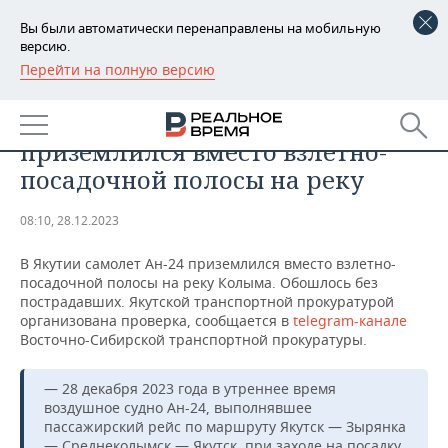
Вы были автоматически перенаправлены на мобильную
версию.
Перейти на полную версию
РЕГИОНЫ
ПРОИСШЕСТВИЯ
В Якутии пассажирский самолет
БАШКОРТОСТАН
НОВОСТИ
приземлился вместо взлетно-
ТАТАРСТАН
АНАЛИТИКА
посадочной полосы на реку
УДМУРТИЯ
НОВОСТИ АНАЛИТИКИ
ЭКОНОМИКА
08:10, 28.12.2023
ДЕКЛАРАЦИИ О ДОХОДАХ
НОВОСТИ ЭКОНОМИКИ
ПРОМЫШЛЕННОСТЬ
В Якутии самолет Ан-24 приземлился вместо взлетно-
посадочной полосы на реку Колыма. Обошлось без
КОРОЛИ ГОСЗАКАЗА ПФО
ФИНАНСЫ
НОВОСТИ
НЕДВИЖИМОСТЬ
пострадавших. Якутской транспортной прокуратурой
ПРОМЫШЛЕННОСТИ
организована проверка, сообщается в
telegram-канале
Восточно-Сибирской транспортной прокуратуры.
ВУЗЫ ТАТАРСТАНА
БАНКИ
НОВОСТИ НЕДВИЖИМОСТИ
АВТО
АГРОПРОМ
— 28 декабря 2023 года в утреннее время
КОМУ ПРИНАДЛЕЖАТ
БЮДЖЕТ
НОВОСТИ АВТО
БИЗНЕС
ТОРГОВЫЕ ЦЕНТРЫ
МАШИНОСТРОЕНИЕ
воздушное судно Ан-24, выполнявшее
ТАТАРСТАНА
пассажирский рейс по маршруту Якутск — Зырянка
ИНВЕСТИЦИИ
НОВОСТИ БИЗНЕСА
ТЕХНОЛОГИИ
— Среднеколымск — Якутск, при заходе на посадку