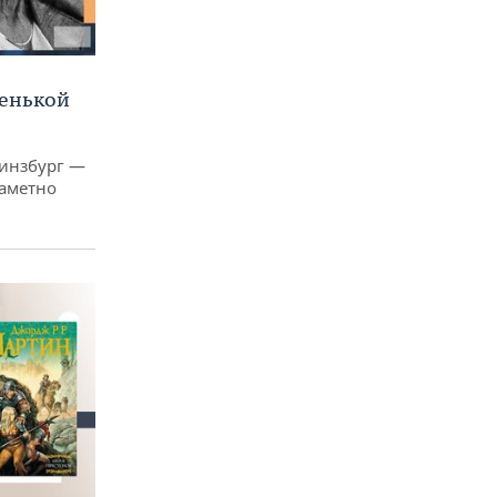
ленькой
Гинзбург —
заметно