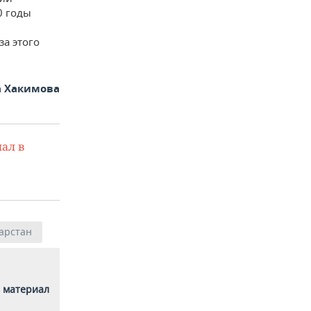
0 годы
а этого
 Хакимова
ал в
арстан
 материал