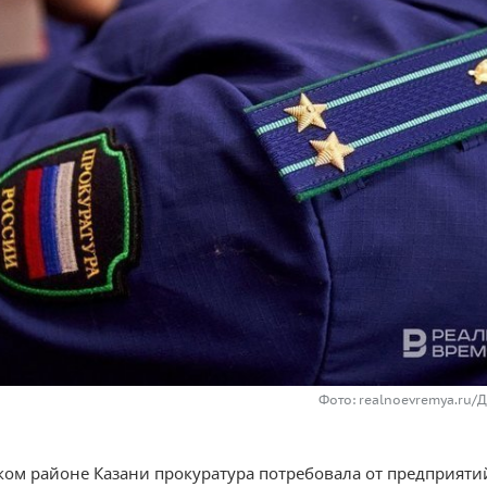
Фото: realnoevremya.ru/
ком районе Казани прокуратура потребовала от предприяти