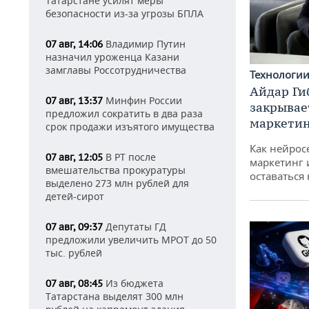
Татарстане усилят меры
безопасности из-за угрозы БПЛА
Владимир Путин
07 авг, 14:06
назначил уроженца Казани
замглавы Россотрудничества
Технологи
Айдар Ги
Минфин России
07 авг, 13:37
закрывае
предложил сократить в два раза
маркетин
срок продажи изъятого имущества
Как нейрос
В РТ после
07 авг, 12:05
маркетинг 
вмешательства прокуратуры
оставаться
выделено 273 млн рублей для
детей-сирот
Депутаты ГД
07 авг, 09:37
предложили увеличить МРОТ до 50
тыс. рублей
Из бюджета
07 авг, 08:45
Татарстана выделят 300 млн