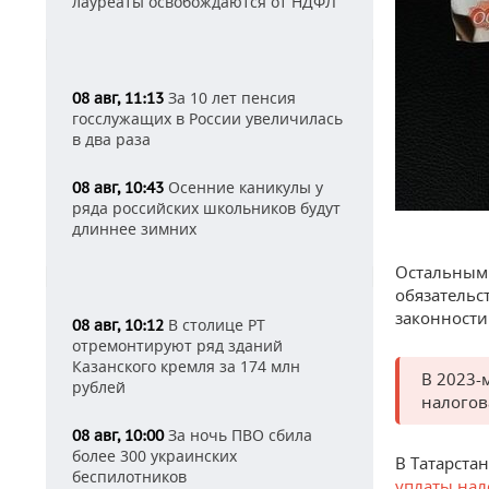
лауреаты освобождаются от НДФЛ
За 10 лет пенсия
08 авг, 11:13
госслужащих в России увеличилась
в два раза
Осенние каникулы у
08 авг, 10:43
ряда российских школьников будут
длиннее зимних
Остальным
обязательс
законности
В столице РТ
08 авг, 10:12
отремонтируют ряд зданий
Казанского кремля за 174 млн
В 2023-
рублей
налогов
За ночь ПВО сбила
08 авг, 10:00
более 300 украинских
В Татарста
беспилотников
уплаты нал