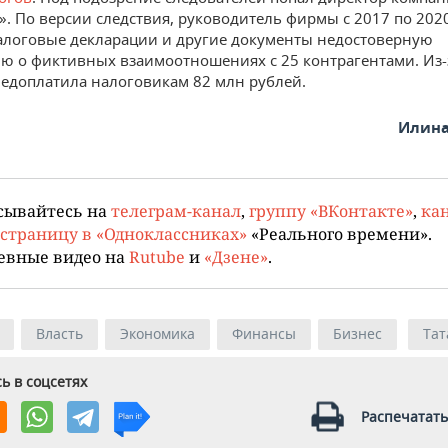
». По версии следствия, руководитель фирмы с 2017 по 202
алоговые декларации и другие документы недостоверную
 о фиктивных взаимоотношениях с 25 контрагентами. Из-з
едоплатила налоговикам 82 млн рублей.
Илина
сывайтесь на
телеграм-канал
,
группу «ВКонтакте»
,
кан
страницу в «Одноклассниках»
«Реального времени».
евные видео на
Rutube
и
«Дзене»
.
Власть
Экономика
Финансы
Бизнес
Тат
ь в соцсетях
Распечатать