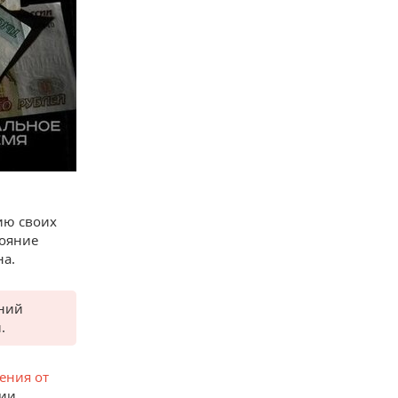
ию своих
тояние
на.
аний
.
ения от
нии