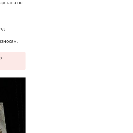
арстана по
од
взносам.
ю