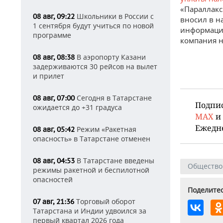
«Параллакс
Школьники в России с
08 авг, 09:22
вносил в н
1 сентября будут учиться по новой
информацию
программе
компания н
В аэропорту Казани
08 авг, 08:38
задерживаются 30 рейсов на вылет
и прилет
Сегодня в Татарстане
08 авг, 07:00
Подпи
ожидается до +31 градуса
MAX
и
Ежедн
Режим «Ракетная
08 авг, 05:42
опасность» в Татарстане отменен
В Татарстане введены
08 авг, 04:53
Общество
режимы ракетной и беспилотной
опасностей
Поделитес
Торговый оборот
07 авг, 21:36
Татарстана и Индии удвоился за
первый квартал 2026 года