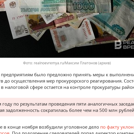
realnoevremya.ru/Максим Платонов (архив)
 предприятиям было предложно принять меры к выполнен
тв до осуществления мер прокурорского реагирования. Сос
 в налоговой сфере остается на контроле прокуратуры райо
м году по результатам проведения пяти аналогичных засед
ая задолженность сократилась более чем на 500 млн рублей
не в конце ноября возбудили уголовное дело
по факту уклон
огов
. Под подозрение следователей попал директор компа