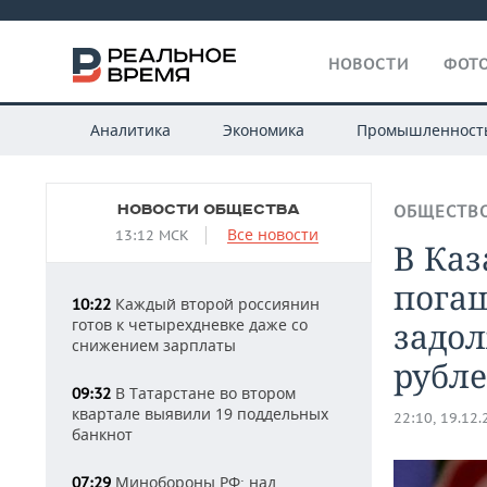
НОВОСТИ
ФОТО
Аналитика
Экономика
Промышленност
НОВОСТИ ОБЩЕСТВА
ОБЩЕСТВ
Все новости
13:12 МСК
В Каз
пога
Каждый второй россиянин
10:22
готов к четырехдневке даже со
задол
снижением зарплаты
рубл
В Татарстане во втором
09:32
квартале выявили 19 поддельных
22:10, 19.12
банкнот
Минобороны РФ: над
07:29