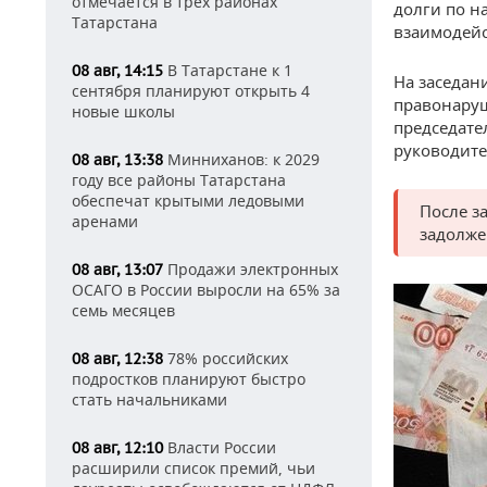
отмечается в трех районах
долги по н
Татарстана
взаимодейс
В Татарстане к 1
08 авг, 14:15
На заседан
сентября планируют открыть 4
правонаруш
новые школы
председате
руководите
Минниханов: к 2029
08 авг, 13:38
году все районы Татарстана
обеспечат крытыми ледовыми
После з
аренами
задолже
Продажи электронных
08 авг, 13:07
ОСАГО в России выросли на 65% за
семь месяцев
78% российских
08 авг, 12:38
подростков планируют быстро
стать начальниками
Власти России
08 авг, 12:10
расширили список премий, чьи