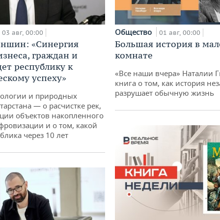
Общество
03 авг, 00:00
01 авг, 00:00
аншин: «Синергия
Большая история в ма
изнеса, граждан и
комнате
дет республику к
«Все наши вчера» Наталии 
ескому успеху»
книга о том, как история не
разрушает обычную жизнь
кологии и природных
тарстана — о расчистке рек,
ции объектов накопленного
ифровизации и о том, какой
блика через 10 лет