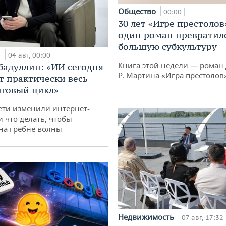
Общество
00:00
30 лет «Игре престолов
один роман превратилс
большую субкультуру
и
04 авг, 00:00
Книга этой недели — роман 
бадуллин: «ИИ сегодня
Р. Мартина «Игра престолов
т практически весь
говый цикл»
ети изменили интернет-
и что делать, чтобы
 на гребне волны
Недвижимость
07 авг, 17:32