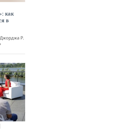
»: как
я в
Джорджа Р.
»