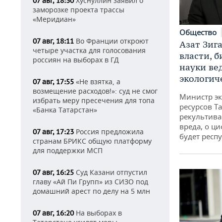
Хуснуллин заявил о
07 авг, 18:30
заморозке проекта трассы
«Меридиан»
Общество
Во Франции откроют
07 авг, 18:11
Азат Зиг
четыре участка для голосования
власти, б
россиян на выборах в ГД
науки ве
экологич
«Не взятка, а
07 авг, 17:55
возмещение расходов!»: суд не смог
Министр э
избрать меру пресечения для топа
ресурсов Та
«Банка Татарстан»
рекультива
вреда, о ц
Россия предложила
07 авг, 17:23
будет респу
странам БРИКС общую платформу
для поддержки МСП
Суд Казани отпустил
07 авг, 16:25
главу «Ай Пи Групп» из СИЗО под
домашний арест по делу на 5 млн
На выборах в
07 авг, 16:20