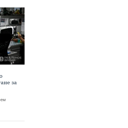
о
тане за
чем