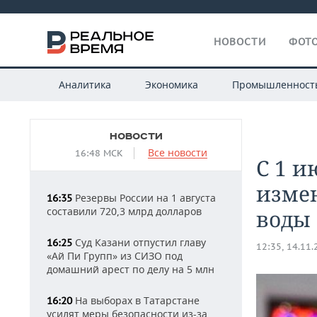
НОВОСТИ
ФОТО
Аналитика
Экономика
Промышленност
НОВОСТИ
Все новости
16:48 МСК
С 1 и
изме
Резервы России на 1 августа
16:35
составили 720,3 млрд долларов
воды
Суд Казани отпустил главу
16:25
12:35, 14.11
«Ай Пи Групп» из СИЗО под
домашний арест по делу на 5 млн
На выборах в Татарстане
16:20
усилят меры безопасности из-за