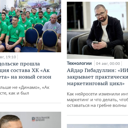
вг, 19:10
дольске прошла
Технологии
04 авг, 00:00
ция состава ХК «Ак
Айдар Гибадуллин: «ИИ
ета» на новый сезон
закрывает практически
маркетинговый цикл»
ольше не «Динамо», «Ак
сте, как и был
Как нейросети изменили ин
маркетинг и что делать, что
оставаться на гребне волны