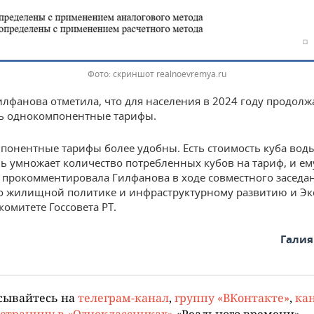
скриншот realnoevremya.ru
илфанова отметила, что для населения в 2024 году продолж
ь однокомпонентные тарифы.
онентные тарифы более удобны. Есть стоимость куба воды
ь умножает количество потребленных кубов на тариф, и ем
 прокомментировала Гилфанова в ходе совместного заседа
о жилищной политике и инфраструктурному развитию и Эк
комитете Госсовета РТ.
Галия
сывайтесь на
телеграм-канал
,
группу «ВКонтакте»
,
кан
страницу в «Одноклассниках»
«Реального времени».