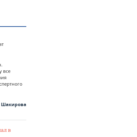
ат
.
у все
ния
спертного
 Шакирова
ал в