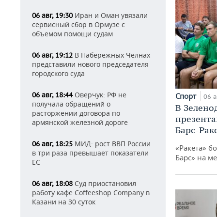
Иран и Оман увязали
06 авг, 19:30
сервисный сбор в Ормузе с
объемом помощи судам
В Набережных Челнах
06 авг, 19:12
представили нового председателя
городского суда
Оверчук: РФ не
06 авг, 18:44
Спорт
06 а
получала обращений о
В Зелено
расторжении договора по
презента
армянской железной дороге
Барс-Рак
МИД: рост ВВП России
06 авг, 18:25
«Ракета» б
в три раза превышает показатели
Барс» на ме
ЕС
Суд приостановил
06 авг, 18:08
работу кафе Coffeeshop Company в
Казани на 30 суток