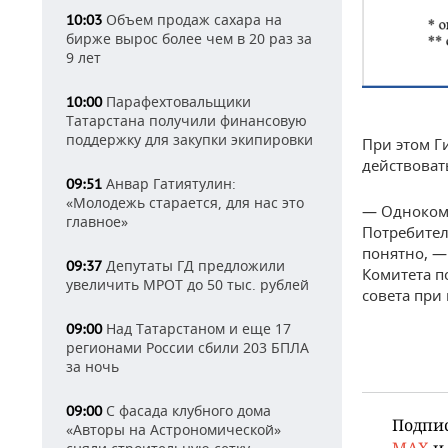
Объем продаж сахара на
10:03
бирже вырос более чем в 20 раз за
9 лет
Парафехтовальщики
10:00
Татарстана получили финансовую
поддержку для закупки экипировки
При этом Г
действоват
Анвар Гатиятулин:
09:51
«Молодежь старается, для нас это
— Однокомп
главное»
Потребител
понятно, —
Депутаты ГД предложили
09:37
Комитета п
увеличить МРОТ до 50 тыс. рублей
совета при 
Над Татарстаном и еще 17
09:00
регионами России сбили 203 БПЛА
за ночь
С фасада клубного дома
09:00
Подпи
«Авторы на Астрономической»
MAX
и