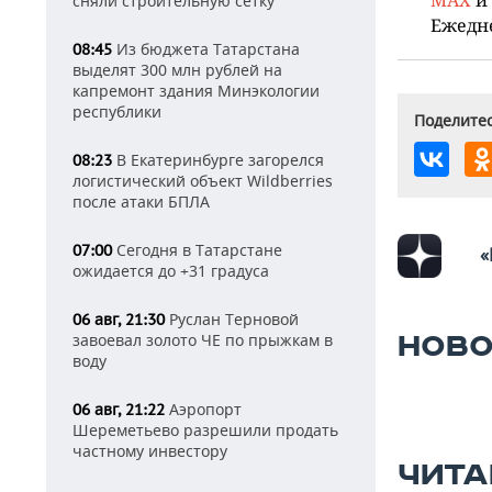
сняли строительную сетку
Ежедн
Из бюджета Татарстана
08:45
выделят 300 млн рублей на
капремонт здания Минэкологии
республики
Поделитес
В Екатеринбурге загорелся
08:23
логистический объект Wildberries
после атаки БПЛА
Сегодня в Татарстане
07:00
«
ожидается до +31 градуса
Руслан Терновой
06 авг, 21:30
завоевал золото ЧЕ по прыжкам в
НОВО
воду
Аэропорт
06 авг, 21:22
Шереметьево разрешили продать
частному инвестору
ЧИТА