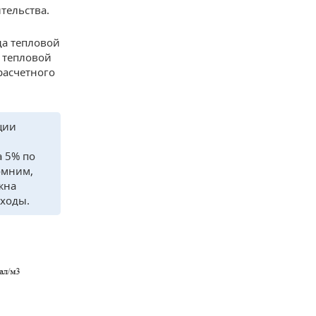
тельства.
да тепловой
а тепловой
расчетного
ции
 5% по
омним,
жна
ходы.