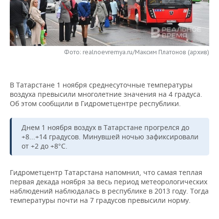
НЕФТЕХИМИЯ
РОЗНИЧНАЯ ТОРГОВЛЯ
НОВОСТИ ТЕХНОЛОГИЙ
МЕРОПРИЯТИЯ
НЕФТЬ
ТРАНСПОРТ
IT
НОВОСТИ МЕРОПРИЯТИЙ
СПОРТ
ОПК
Фото: realnoevremya.ru/Максим Платонов (архив)
УСЛУГИ
МЕДИА
ВЫЕЗДНАЯ РЕДАКЦИЯ
НОВОСТИ СПОРТА
ОБЩЕСТВО
ЭНЕРГЕТИКА
В Татарстане 1 ноября среднесуточные температуры
ТЕЛЕКОММУНИКАЦИИ
БИЗНЕС-БРАНЧИ
ФУТБОЛ
НОВОСТИ ОБЩЕСТВА
ФОТОГАЛЕРЕЯ
воздуха превысили многолетние значения на 4 градуса.
Об этом сообщили в Гидрометцентре республики.
ONLINE-КОНФЕРЕНЦИИ
ХОККЕЙ
ВЛАСТЬ
СЮЖЕТЫ
Днем 1 ноября воздух в Татарстане прогрелся до
ОТКРЫТАЯ ЛЕКЦИЯ
БАСКЕТБОЛ
ИНФРАСТРУКТУРА
СПРАВОЧНИК
+8...+14 градусов. Минувшей ночью зафиксировали
от +2 до +8°С.
ВОЛЕЙБОЛ
ИСТОРИЯ
СПИСОК ПЕРСОН
ПОЛНАЯ ВЕРСИЯ
Гидрометцентр Татарстана напомнил, что самая теплая
КИБЕРСПОРТ
КУЛЬТУРА
СПИСОК КОМПАНИЙ
первая декада ноября за весь период метеорологических
наблюдений наблюдалась в республике в 2013 году. Тогда
ФИГУРНОЕ КАТАНИЕ
МЕДИЦИНА
температуры почти на 7 градусов превысили норму.