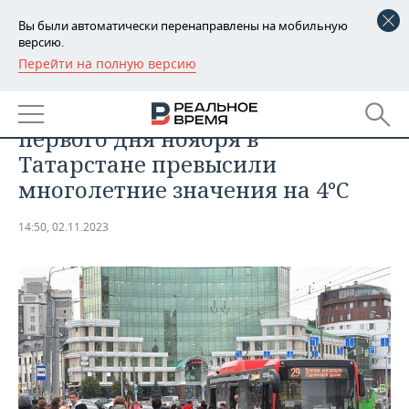
Вы были автоматически перенаправлены на мобильную
версию.
Перейти на полную версию
РЕГИОНЫ
ОБЩЕСТВО
Среднесуточные температуры
БАШКОРТОСТАН
НОВОСТИ
первого дня ноября в
ТАТАРСТАН
АНАЛИТИКА
Татарстане превысили
многолетние значения на 4°С
УДМУРТИЯ
НОВОСТИ АНАЛИТИКИ
ЭКОНОМИКА
14:50, 02.11.2023
ДЕКЛАРАЦИИ О ДОХОДАХ
НОВОСТИ ЭКОНОМИКИ
ПРОМЫШЛЕННОСТЬ
КОРОЛИ ГОСЗАКАЗА ПФО
ФИНАНСЫ
НОВОСТИ
НЕДВИЖИМОСТЬ
ПРОМЫШЛЕННОСТИ
ВУЗЫ ТАТАРСТАНА
БАНКИ
НОВОСТИ НЕДВИЖИМОСТИ
АВТО
АГРОПРОМ
КОМУ ПРИНАДЛЕЖАТ
БЮДЖЕТ
НОВОСТИ АВТО
БИЗНЕС
ТОРГОВЫЕ ЦЕНТРЫ
МАШИНОСТРОЕНИЕ
ТАТАРСТАНА
ИНВЕСТИЦИИ
НОВОСТИ БИЗНЕСА
ТЕХНОЛОГИИ