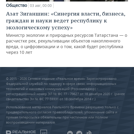
Общество
03 авг, 00:00
Азат Зиганшин: «Синергия власти, бизнеса,
граждан и науки ведет республику к
экологическому успеху»
Министр экологии и природных ресурсов Татарстана — о
расчистке рек, рекультивации объектов накопленного
вреда, о цифровизации и о том, какой будет республика
через 10 лет
© 2015 - 2026 Сетевое издание «Реальное время» Зарегистрировано
Федеральной службой по надзору в сфере связи, информационных
технологий и массовых коммуникаций (Роскомнадзор) –
регистрационный номер ЭЛ № ФС 77 - 79627 от 18 декабря 2020 г. (ранее
свидетельство Эл № ФС 77-59331 от 18 сентября 2014 г.)
Использование материалов Реального Времени разрешено только с
предварительного согласия правообладателей, упоминание сайта и
прямая гиперссылка обязательны при частичном или полном
воспроизведении материалов.
18+