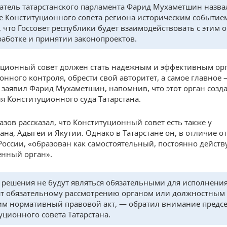
атель татарстанского парламента Фарид Мухаметшин назва
е Конституционного совета региона историческим событие
, что Госсовет республики будет взаимодействовать с этим 
работке и принятии законопроектов.
ционный совет должен стать надежным и эффективным ор
онного контроля, обрести свой авторитет, а самое главное
 заявил Фарид Мухаметшин, напомнив, что этот орган созд
я Конституционного суда Татарстана.
азов рассказал, что Конституционный совет есть также у
на, Адыгеи и Якутии. Однако в Татарстане он, в отличие от
России, «образован как самостоятельный, постоянно дейс
енный орган».
решения не будут являться обязательными для исполнения
т обязательному рассмотрению органом или должностным
м нормативный правовой акт, — обратил внимание предсе
уционного совета Татарстана.