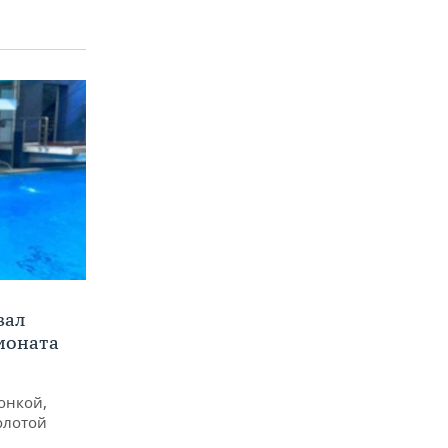
вал
ионата
онкой,
олотой