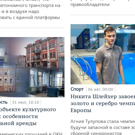
правообладатели
втономного транспорта на
 и в воздухе надо
овать с единой платформы
Спорт
06 авг, 00:00
Никита Шлейхер завое
ость
31 июл, 18:10
золото и серебро чемп
 объекте культурного
Европы
: особенности
Агния Тулупова стала чемпи
льной аренды
будучи запасной в составе з
сборной синхронисток
ммерческих площадей в ОКН