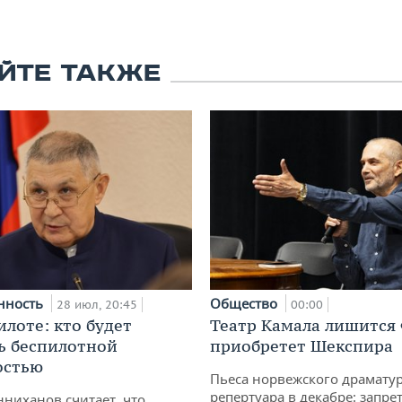
ЙТЕ ТАКЖЕ
нность
Общество
28 июл, 20:45
00:00
илоте: кто будет
Театр Камала лишится 
ь беспилотной
приобретет Шекспира
остью
Пьеса норвежского драматур
репертуара в декабре: запре
ниханов считает, что