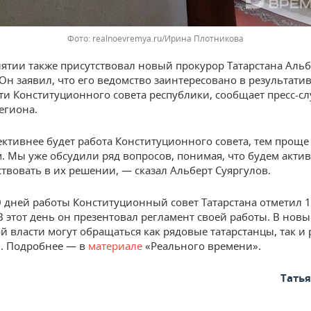
realnoevremya.ru/Ирина Плотникова
ятии также присутствовал новый прокурор Татарстана Альб
 Он заявил, что его ведомство заинтересовано в результати
ти Конституционного совета республики, сообщает пресс-с
егиона.
ктивнее будет работа Конституционного совета, тем проще
. Мы уже обсудили ряд вопросов, понимая, что будем акти
твовать в их решении, — сказал Альберт Суяргулов.
 дней работы Конституционный совет Татарстана отметил 1
 В этот день он презентовал регламент своей работы. В нов
й власти могут обращаться как рядовые татарстанцы, так и 
. Подробнее — в
материале
«Реального времени».
Тать