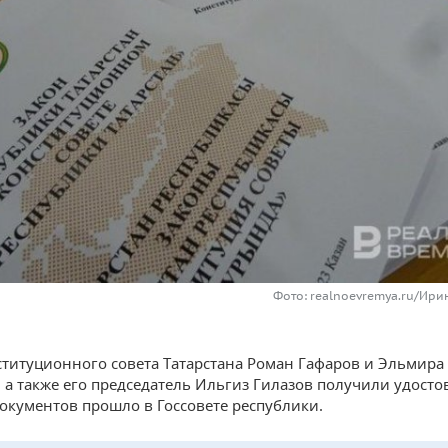
Фото: realnoevremya.ru/Ири
титуционного совета Татарстана Роман Гафаров и Эльмира
 а также его председатель Ильгиз Гилазов получили удосто
окументов прошло в Госсовете республики.