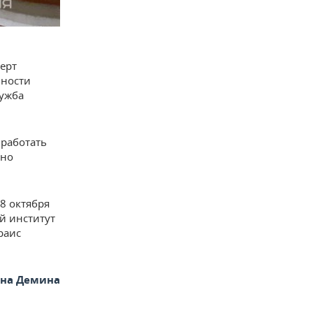
ерт
вности
лужба
 работать
вно
8 октября
ый институт
раис
яна Демина