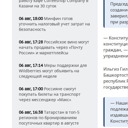
работу кафе Coffeeshop Company в
Председ
Казани на 30 суток
создани
заверил
Минфин готов
06 авг, 18:00
при раз
уточнить налоговый учет затрат на
безопасность
— Конститу
Российское вино могут
06 авг, 17:28
конституци
начать продавать через «Почту
граждан, —
России» и маркетплейсы
упразднени
Меры поддержки для
06 авг, 17:14
Ильгиз Гил
Wildberries могут объявить на
Башкортоста
следующей неделе
республик 
государств
Россияне смогут
06 авг, 17:00
покупать билеты на транспорт
через мессенджер «Макс»
— Наши 
подлежа
Татарстан в топ-5
06 авг, 16:38
издавши
регионов по бронированиям
Констит
посуточных квартир в августе