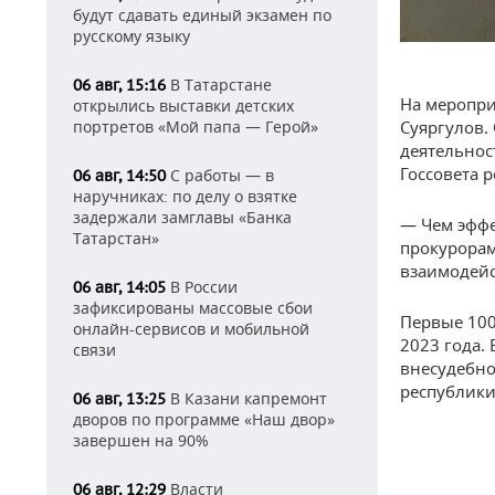
будут сдавать единый экзамен по
русскому языку
В Татарстане
06 авг, 15:16
На меропри
открылись выставки детских
портретов «Мой папа — Герой»
Суяргулов.
деятельнос
Госсовета р
С работы — в
06 авг, 14:50
наручниках: по делу о взятке
задержали замглавы «Банка
— Чем эффе
Татарстан»
прокурорам
взаимодейс
В России
06 авг, 14:05
зафиксированы массовые сбои
Первые 100
онлайн-сервисов и мобильной
2023 года.
связи
внесудебно
республики
В Казани капремонт
06 авг, 13:25
дворов по программе «Наш двор»
завершен на 90%
Власти
06 авг, 12:29