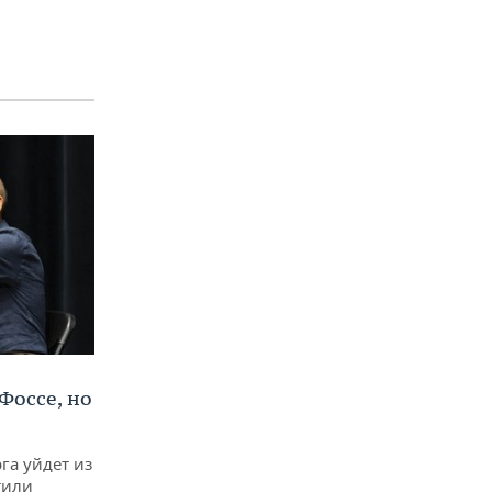
Фоссе, но
га уйдет из
тили