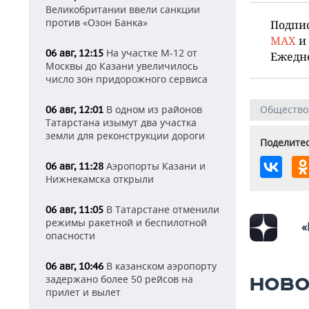
Великобритании ввели санкции
против «Озон Банка»
Подпи
MAX
и
На участке М-12 от
06 авг, 12:15
Ежедн
Москвы до Казани увеличилось
число зон придорожного сервиса
В одном из районов
Общество
06 авг, 12:01
Татарстана изымут два участка
земли для реконструкции дороги
Поделитес
Аэропорты Казани и
06 авг, 11:28
Нижнекамска открыли
В Татарстане отменили
06 авг, 11:05
режимы ракетной и беспилотной
«
опасности
В казанском аэропорту
06 авг, 10:46
задержано более 50 рейсов на
НОВО
прилет и вылет