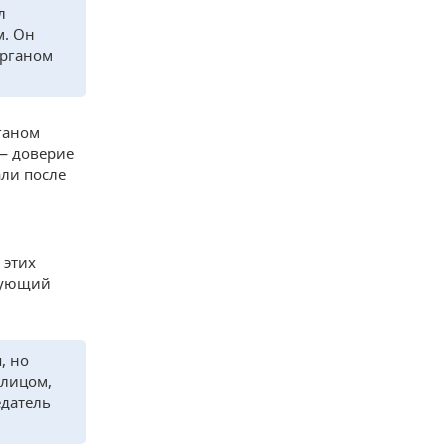
л
м. Он
органом
ганом
 — доверие
али после
 этих
твующий
, но
 лицом,
датель