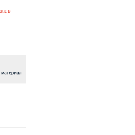
ал в
 материал