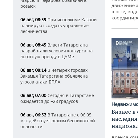
Марселя Гафарова объявили в
движение а
розыск
шоссе, воде
координир
При исполкоме Казани
06 авг, 08:59
планируют создать управление
лесничества
Власти Татарстана
06 авг, 08:45
разработали условия конкурса на
льготную аренду в ЦУМе
В четырех городах
06 авг, 08:14
Закамья Татарстана объявлена
угроза атаки БПЛА
Сегодня в Татарстане
06 авг, 07:00
ожидается до +28 градусов
Недвижим
Бизнес в
В Татарстане с 06.05
06 авг, 06:52
наследия
мск действует режим беспилотной
национа
опасности
Аренда ко