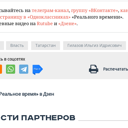
сывайтесь на
телеграм-канал
,
группу «ВКонтакте»
,
кан
страницу в «Одноклассниках»
«Реального времени».
евные видео на
Rutube
и
«Дзене»
.
Власть
Татарстан
Гилазов Ильгиз Идрисович
ь в соцсетях
Распечатать
Реальное время» в Дзен
СТИ ПАРТНЕРОВ