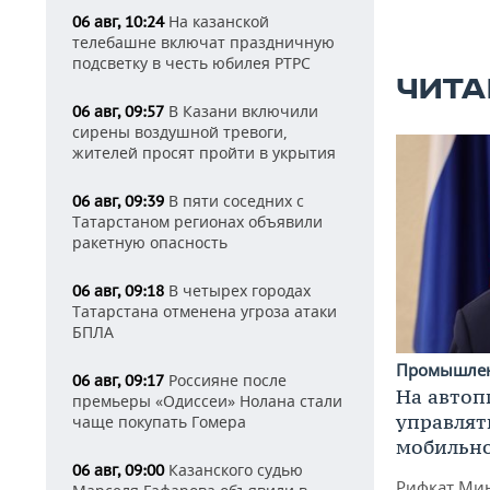
На казанской
06 авг, 10:24
телебашне включат праздничную
подсветку в честь юбилея РТРС
ЧИТА
В Казани включили
06 авг, 09:57
сирены воздушной тревоги,
жителей просят пройти в укрытия
В пяти соседних с
06 авг, 09:39
Татарстаном регионах объявили
ракетную опасность
В четырех городах
06 авг, 09:18
Татарстана отменена угроза атаки
БПЛА
Промышле
Россияне после
06 авг, 09:17
На автоп
премьеры «Одиссеи» Нолана стали
управлят
чаще покупать Гомера
мобильн
Казанского судью
06 авг, 09:00
Рифкат Мин