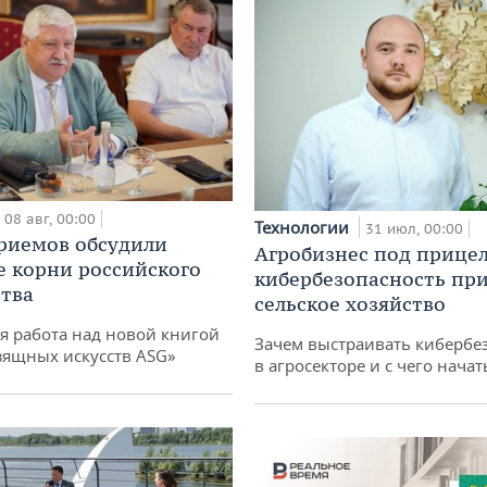
08 авг, 00:00
Технологии
31 июл, 00:00
риемов обсудили
Агробизнес под прицел
е корни российского
кибербезопасность при
тва
сельское хозяйство
я работа над новой книгой
Зачем выстраивать кибербе
зящных искусств ASG»
в агросекторе и с чего начат