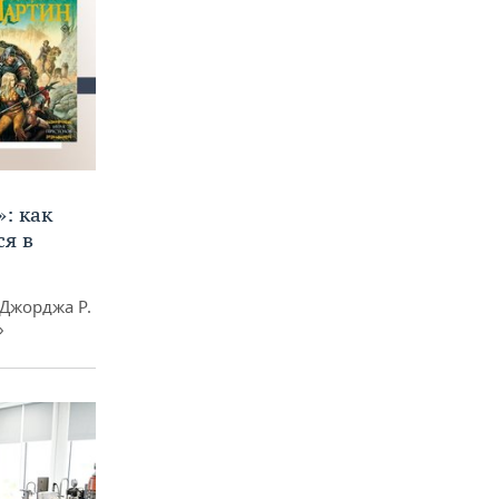
»: как
я в
Джорджа Р.
»