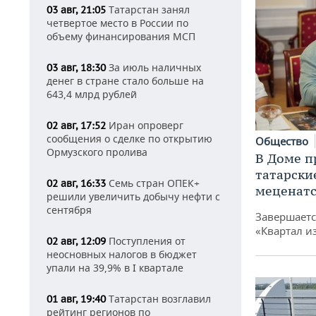
Татарстан занял
03 авг, 21:05
четвертое место в России по
объему финансирования МСП
За июль наличных
03 авг, 18:30
денег в стране стало больше на
643,4 млрд рублей
Иран опроверг
02 авг, 17:52
сообщения о сделке по открытию
Общество
Ормузского пролива
В Доме п
татарски
Семь стран ОПЕК+
02 авг, 16:33
меценатс
решили увеличить добычу нефти с
сентября
Завершаетс
«Квартал и
Поступления от
02 авг, 12:09
неосновных налогов в бюджет
упали на 39,9% в I квартале
Татарстан возглавил
01 авг, 19:40
рейтинг регионов по