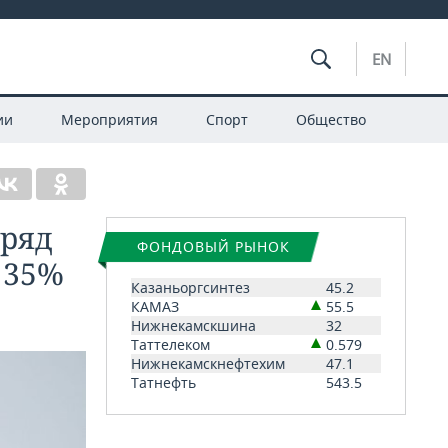
EN
ии
Мероприятия
Спорт
Общество
дряд
ФОНДОВЫЙ РЫНОК
 35%
Казаньоргсинтез
45.2
КАМАЗ
55.5
Нижнекамскшина
32
Таттелеком
0.579
Нижнекамскнефтехим
47.1
Татнефть
543.5