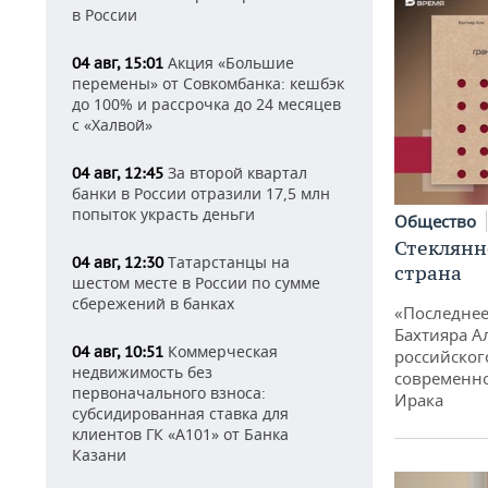
в России
Акция «Большие
04 авг, 15:01
перемены» от Совкомбанка: кешбэк
до 100% и рассрочка до 24 месяцев
с «Халвой»
За второй квартал
04 авг, 12:45
банки в России отразили 17,5 млн
попыток украсть деньги
Общество
Стеклянн
Татарстанцы на
04 авг, 12:30
страна
шестом месте в России по сумме
сбережений в банках
«Последнее
Бахтияра А
Коммерческая
04 авг, 10:51
российског
недвижимость без
современно
первоначального взноса:
Ирака
субсидированная ставка для
клиентов ГК «А101» от Банка
Казани