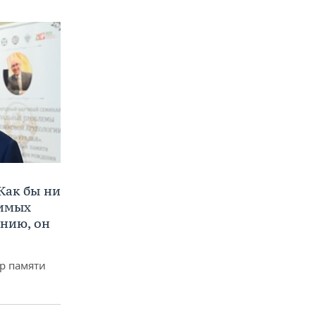
Как бы ни
нимых
ению, он
р памяти