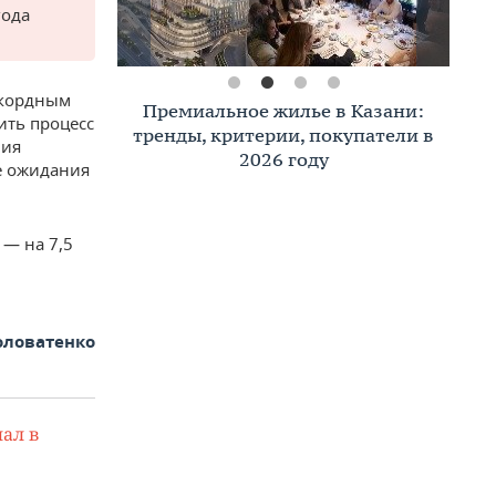
года
екордным
Премиальное жилье в Казани:
ить процесс
тренды, критерии, покупатели в
ния
2026 году
е ожидания
 — на 7,5
оловатенко
ал в