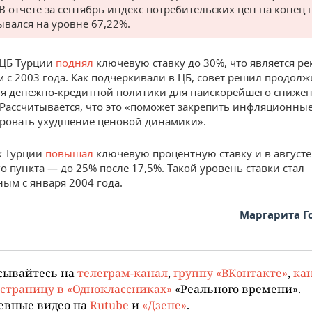
 В отчете за сентябрь индекс потребительских цен на конец 
ывался на уровне 67,22%.
 ЦБ Турции
поднял
ключевую ставку до 30%, что является р
м с 2003 года. Как подчеркивали в ЦБ, совет решил продолж
я денежно-кредитной политики для наискорейшего сниже
Рассчитывается, что это «поможет закрепить инфляционны
ровать ухудшение ценовой динамики».
к Турции
повышал
ключевую процентную ставку и в августе
о пункта — до 25% после 17,5%. Такой уровень ставки стал
ым с января 2004 года.
Маргарита Г
сывайтесь на
телеграм-канал
,
группу «ВКонтакте»
,
кан
страницу в «Одноклассниках»
«Реального времени».
евные видео на
Rutube
и
«Дзене»
.