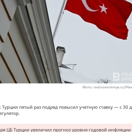
Фото: realnoevremya.ru/Ма
 Турции пятый раз подряд повысил учетную ставку — с 30 д
егулятор.
бря ЦБ Турции увеличил прогноз уровня годовой инфляции