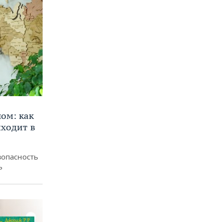
ом: как
ходит в
зопасность
ь