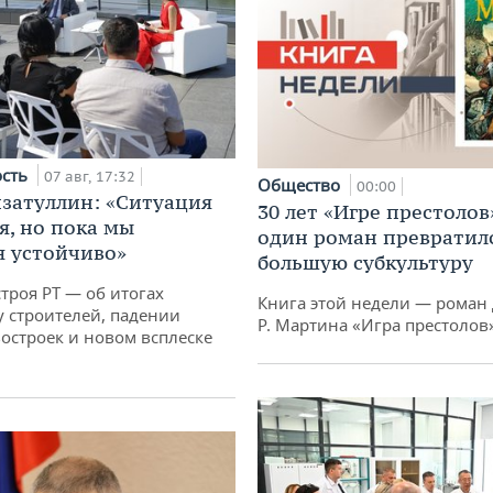
ость
07 авг, 17:32
Общество
00:00
затуллин: «Ситуация
30 лет «Игре престолов
я, но пока мы
один роман превратилс
 устойчиво»
большую субкультуру
троя РТ — об итогах
Книга этой недели — роман 
у строителей, падении
Р. Мартина «Игра престолов
остроек и новом всплеске