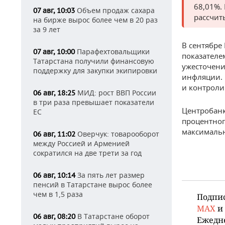
68,01%.
Объем продаж сахара
07 авг, 10:03
рассчит
на бирже вырос более чем в 20 раз
за 9 лет
В сентябре
Парафехтовальщики
07 авг, 10:00
показателе
Татарстана получили финансовую
ужесточени
поддержку для закупки экипировки
инфляции. 
и контроли
МИД: рост ВВП России
06 авг, 18:25
в три раза превышает показатели
Центробан
ЕС
процентног
максимальн
Оверчук: товарооборот
06 авг, 11:02
между Россией и Арменией
сократился на две трети за год
За пять лет размер
06 авг, 10:14
пенсий в Татарстане вырос более
чем в 1,5 раза
Подпи
MAX
и
В Татарстане оборот
06 авг, 08:20
Ежедн