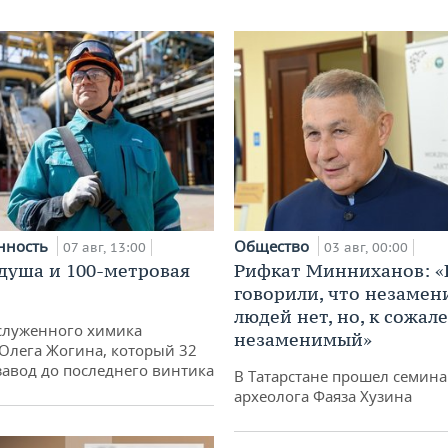
нность
Общество
07 авг, 13:00
03 авг, 00:00
душа и 100-метровая
Рифкат Минниханов: «
говорили, что незаме
людей нет, но, к сожал
служенного химика
незаменимый»
 Олега Жогина, который 32
 завод до последнего винтика
В Татарстане прошел семина
археолога Фаяза Хузина