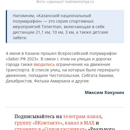
скриншот realnoevremya.ru
Напомним, «Казанский национальный
полумарафон» — это серия спортивных
мероприятий Timerman, включающая в себя
дистанции 21,1 км, 10 км, 3 км, а также детские
забеги.
4 июня в Казани прошел Всероссийский полумарафон
«ЗаБег.РФ 2023». В связи с этим на улицах и дорогах
города также
вводились
ограничения на движение
транспорта. В список улиц, на которых было перекрыто
движение, попадали Чистопольская, Сибгата Хакима,
Декабристов, Фатыха Амирхана и другие.
Максим Кокунин
Подписывайтесь на
телеграм-канал
,
группу «ВКонтакте»
,
канал в MAX
и
страницу в «Одноклассниках»
«Реального