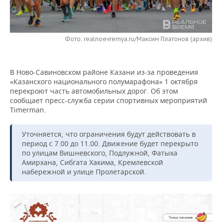
НЕФТЕХИМИЯ
РОЗНИЧНАЯ ТОРГОВЛЯ
НОВОСТИ ТЕХНОЛОГИЙ
МЕРОПРИЯТИЯ
НЕФТЬ
Фото: realnoevremya.ru/Максим Платонов (архив)
ТРАНСПОРТ
IT
НОВОСТИ МЕРОПРИЯТИЙ
СПОРТ
ОПК
УСЛУГИ
МЕДИА
ВЫЕЗДНАЯ РЕДАКЦИЯ
НОВОСТИ СПОРТА
ОБЩЕСТВО
ЭНЕРГЕТИКА
В Ново-Савиновском районе Казани из-за проведения
«Казанского национального полумарафона» 1 октября
ТЕЛЕКОММУНИКАЦИИ
БИЗНЕС-БРАНЧИ
ФУТБОЛ
НОВОСТИ ОБЩЕСТВА
ФОТОГАЛЕРЕЯ
перекроют часть автомобильных дорог. Об этом
сообщает пресс-служба серии спортивных мероприятий
ONLINE-КОНФЕРЕНЦИИ
ХОККЕЙ
ВЛАСТЬ
СЮЖЕТЫ
Timerman.
ОТКРЫТАЯ ЛЕКЦИЯ
БАСКЕТБОЛ
ИНФРАСТРУКТУРА
СПРАВОЧНИК
Уточняется, что ограничения будут действовать в
период с 7.00 до 11.00. Движение будет перекрыто
по улицам Вишневского, Подлужной, Фатыха
ВОЛЕЙБОЛ
ИСТОРИЯ
СПИСОК ПЕРСОН
ПОЛНАЯ ВЕРСИЯ
Амирхана, Сибгата Хакима, Кремлевской
набережной и улице Пролетарской.
КИБЕРСПОРТ
КУЛЬТУРА
СПИСОК КОМПАНИЙ
ФИГУРНОЕ КАТАНИЕ
МЕДИЦИНА