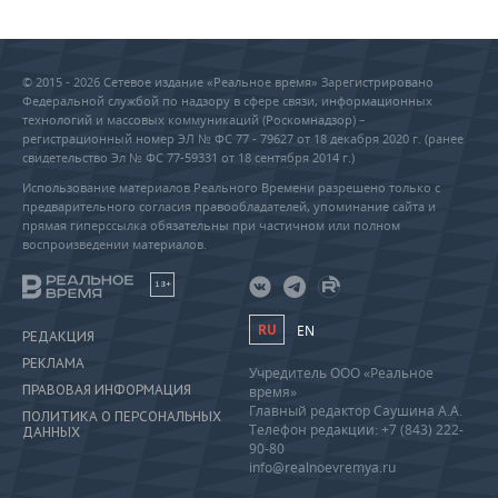
© 2015 - 2026 Сетевое издание «Реальное время» Зарегистрировано
Федеральной службой по надзору в сфере связи, информационных
технологий и массовых коммуникаций (Роскомнадзор) –
регистрационный номер ЭЛ № ФС 77 - 79627 от 18 декабря 2020 г. (ранее
свидетельство Эл № ФС 77-59331 от 18 сентября 2014 г.)
Использование материалов Реального Времени разрешено только с
предварительного согласия правообладателей, упоминание сайта и
прямая гиперссылка обязательны при частичном или полном
воспроизведении материалов.
18+
RU
EN
РЕДАКЦИЯ
РЕКЛАМА
Учредитель ООО «Реальное
ПРАВОВАЯ ИНФОРМАЦИЯ
время»
Главный редактор Саушина А.А.
ПОЛИТИКА О ПЕРСОНАЛЬНЫХ
Телефон редакции: +7 (843) 222-
ДАННЫХ
90-80
info@realnoevremya.ru