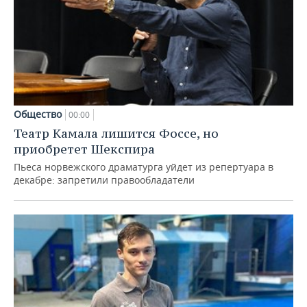
Общество
00:00
Театр Камала лишится Фоссе, но
приобретет Шекспира
Пьеса норвежского драматурга уйдет из репертуара в
декабре: запретили правообладатели