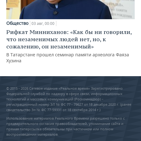
Общество
03 авг, 00:00
Рифкат Минниханов: «Как бы ни говорили,
что незаменимых людей нет, но, к
сожалению, он незаменимый»
В Татарстане прошел семинар памяти археолога Фаяза
Хузина
© 2015 - 2026 Сетевое издание «Реальное время» Зарегистрировано
Федеральной службой по надзору в сфере связи, информационных
технологий и массовых коммуникаций (Роскомнадзор) –
регистрационный номер ЭЛ № ФС 77 - 79627 от 18 декабря 2020 г. (ранее
свидетельство Эл № ФС 77-59331 от 18 сентября 2014 г.)
Использование материалов Реального Времени разрешено только с
предварительного согласия правообладателей, упоминание сайта и
прямая гиперссылка обязательны при частичном или полном
воспроизведении материалов.