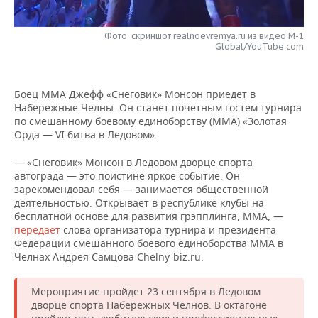
НЕФТЕХИМИЯ
РОЗНИЧНАЯ ТОРГОВЛЯ
НОВОСТИ ТЕХНОЛОГИЙ
МЕРОПРИЯТИЯ
НЕФТЬ
Фото: скриншот realnoevremya.ru из видео M-1
Global/YouTube.com
ТРАНСПОРТ
IT
НОВОСТИ МЕРОПРИЯТИЙ
СПОРТ
ОПК
УСЛУГИ
МЕДИА
ВЫЕЗДНАЯ РЕДАКЦИЯ
НОВОСТИ СПОРТА
ОБЩЕСТВО
Боец ММА Джефф «Снеговик» Монсон приедет в
ЭНЕРГЕТИКА
Набережные Челны. Он станет почетным гостем турнира
по смешанному боевому единоборству (ММА) «Золотая
ТЕЛЕКОММУНИКАЦИИ
БИЗНЕС-БРАНЧИ
ФУТБОЛ
НОВОСТИ ОБЩЕСТВА
ФОТОГАЛЕРЕЯ
Орда — VI битва в Ледовом».
ONLINE-КОНФЕРЕНЦИИ
ХОККЕЙ
ВЛАСТЬ
СЮЖЕТЫ
— «Снеговик» Монсон в Ледовом дворце спорта
автограда — это поистине яркое событие. Он
ОТКРЫТАЯ ЛЕКЦИЯ
БАСКЕТБОЛ
ИНФРАСТРУКТУРА
зарекомендовал себя — занимается общественной
СПРАВОЧНИК
деятельностью. Открывает в республике клубы на
бесплатной основе для развития грэпплинга, ММА, —
ВОЛЕЙБОЛ
ИСТОРИЯ
СПИСОК ПЕРСОН
ПОЛНАЯ ВЕРСИЯ
передает
слова организатора турнира и президента
Федерации смешанного боевого единоборства ММА в
КИБЕРСПОРТ
КУЛЬТУРА
СПИСОК КОМПАНИЙ
Челнах Андрея Самцова Chelny-biz.ru.
ФИГУРНОЕ КАТАНИЕ
МЕДИЦИНА
Мероприятие пройдет 23 сентября в Ледовом
дворце спорта Набережных Челнов. В октагоне