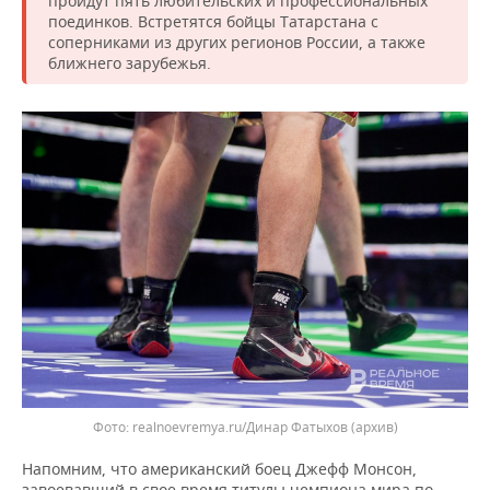
пройдут пять любительских и профессиональных
ВОДНЫЕ ВИДЫ СПОРТА
ОБРАЗОВАНИЕ
поединков. Встретятся бойцы Татарстана с
соперниками из других регионов России, а также
ХОККЕЙ С МЯЧОМ
ПРОИСШЕСТВИЯ
ближнего зарубежья.
realnoevremya.ru/Динар Фатыхов (архив)
Напомним, что американский боец Джефф Монсон,
завоевавший в свое время титулы чемпиона мира по