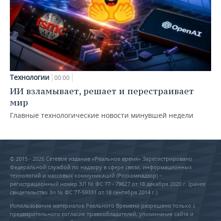
Технологии
00:00
ИИ взламывает, решает и перестраивает
мир
Главные технологические новости минувшей недели
© 2015 - 2026 Сетевое издание «Реальное время» Зарегистрировано
Федеральной службой по надзору в сфере связи, информационных
технологий и массовых коммуникаций (Роскомнадзор) –
регистрационный номер ЭЛ № ФС 77 - 79627 от 18 декабря 2020 г. (ранее
свидетельство Эл № ФС 77-59331 от 18 сентября 2014 г.)
Использование материалов Реального Времени разрешено только с
предварительного согласия правообладателей, упоминание сайта и