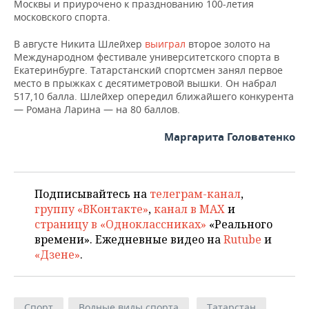
ВОДНЫЕ ВИДЫ СПОРТА
ОБРАЗОВАНИЕ
Москвы и приурочено к празднованию 100-летия
московского спорта.
ХОККЕЙ С МЯЧОМ
ПРОИСШЕСТВИЯ
В августе Никита Шлейхер
выиграл
второе золото на
Международном фестивале университетского спорта в
Екатеринбурге. Татарстанский спортсмен занял первое
место в прыжках с десятиметровой вышки. Он набрал
517,10 балла. Шлейхер опередил ближайшего конкурента
— Романа Ларина — на 80 баллов.
Маргарита Головатенко
Подписывайтесь на
телеграм-канал
,
группу «ВКонтакте»
,
канал в MAX
и
страницу в «Одноклассниках»
«Реального
времени». Ежедневные видео на
Rutube
и
«Дзене»
.
Спорт
Водные виды спорта
Татарстан