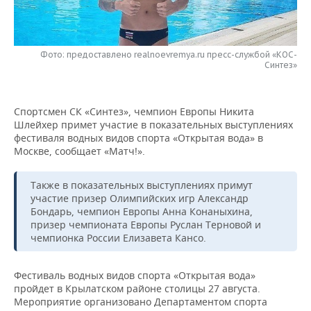
НЕФТЕХИМИЯ
РОЗНИЧНАЯ ТОРГОВЛЯ
НОВОСТИ ТЕХНОЛОГИЙ
МЕРОПРИЯТИЯ
НЕФТЬ
Фото: предоставлено realnoevremya.ru пресс-службой «КОС-
ТРАНСПОРТ
IT
НОВОСТИ МЕРОПРИЯТИЙ
СПОРТ
Синтез»
ОПК
УСЛУГИ
МЕДИА
ВЫЕЗДНАЯ РЕДАКЦИЯ
НОВОСТИ СПОРТА
ОБЩЕСТВО
ЭНЕРГЕТИКА
Спортсмен СК «Синтез», чемпион Европы Никита
ТЕЛЕКОММУНИКАЦИИ
БИЗНЕС-БРАНЧИ
ФУТБОЛ
НОВОСТИ ОБЩЕСТВА
ФОТОГАЛЕРЕЯ
Шлейхер примет участие в показательных выступлениях
фестиваля водных видов спорта «Открытая вода» в
Москве, сообщает «Матч!».
ONLINE-КОНФЕРЕНЦИИ
ХОККЕЙ
ВЛАСТЬ
СЮЖЕТЫ
ОТКРЫТАЯ ЛЕКЦИЯ
БАСКЕТБОЛ
ИНФРАСТРУКТУРА
Также в показательных выступлениях примут
СПРАВОЧНИК
участие призер Олимпийских игр Александр
Бондарь, чемпион Европы Анна Конаныхина,
ВОЛЕЙБОЛ
ИСТОРИЯ
СПИСОК ПЕРСОН
ПОЛНАЯ ВЕРСИЯ
призер чемпионата Европы Руслан Терновой и
чемпионка России Елизавета Кансо.
КИБЕРСПОРТ
КУЛЬТУРА
СПИСОК КОМПАНИЙ
Фестиваль водных видов спорта «Открытая вода»
ФИГУРНОЕ КАТАНИЕ
МЕДИЦИНА
пройдет в Крылатском районе столицы 27 августа.
Мероприятие организовано Департаментом спорта