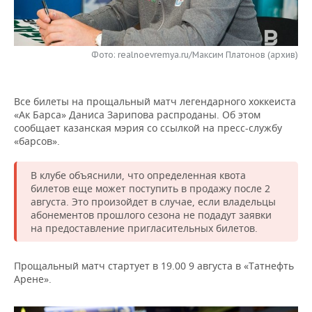
НЕФТЕХИМИЯ
РОЗНИЧНАЯ ТОРГОВЛЯ
НОВОСТИ ТЕХНОЛОГИЙ
МЕРОПРИЯТИЯ
НЕФТЬ
Фото: realnoevremya.ru/Максим Платонов (архив)
ТРАНСПОРТ
IT
НОВОСТИ МЕРОПРИЯТИЙ
СПОРТ
ОПК
УСЛУГИ
МЕДИА
ВЫЕЗДНАЯ РЕДАКЦИЯ
НОВОСТИ СПОРТА
ОБЩЕСТВО
ЭНЕРГЕТИКА
Все билеты на прощальный матч легендарного хоккеиста
«Ак Барса» Даниса Зарипова распроданы. Об этом
ТЕЛЕКОММУНИКАЦИИ
БИЗНЕС-БРАНЧИ
ФУТБОЛ
НОВОСТИ ОБЩЕСТВА
ФОТОГАЛЕРЕЯ
сообщает казанская мэрия со ссылкой на пресс-службу
«барсов».
ONLINE-КОНФЕРЕНЦИИ
ХОККЕЙ
ВЛАСТЬ
СЮЖЕТЫ
В клубе объяснили, что определенная квота
ОТКРЫТАЯ ЛЕКЦИЯ
БАСКЕТБОЛ
ИНФРАСТРУКТУРА
СПРАВОЧНИК
билетов еще может поступить в продажу после 2
августа. Это произойдет в случае, если владельцы
абонементов прошлого сезона не подадут заявки
ВОЛЕЙБОЛ
ИСТОРИЯ
СПИСОК ПЕРСОН
ПОЛНАЯ ВЕРСИЯ
на предоставление пригласительных билетов.
КИБЕРСПОРТ
КУЛЬТУРА
СПИСОК КОМПАНИЙ
Прощальный матч стартует в 19.00 9 августа в «Татнефть
Арене».
ФИГУРНОЕ КАТАНИЕ
МЕДИЦИНА