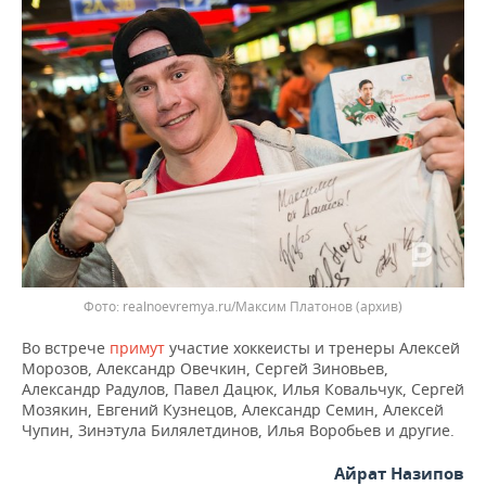
ВОДНЫЕ ВИДЫ СПОРТА
ОБРАЗОВАНИЕ
ХОККЕЙ С МЯЧОМ
ПРОИСШЕСТВИЯ
realnoevremya.ru/Максим Платонов (архив)
Во встрече
примут
участие хоккеисты и тренеры Алексей
Морозов, Александр Овечкин, Сергей Зиновьев,
Александр Радулов, Павел Дацюк, Илья Ковальчук, Сергей
Мозякин, Евгений Кузнецов, Александр Семин, Алексей
Чупин, Зинэтула Билялетдинов, Илья Воробьев и другие.
Айрат Назипов