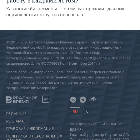
работу с кадрами летом?
Казанские бизнесмены — о том, как проходит для них
период летних отпусков персонала
© 2015 - 2026 Сетевое издание «Реальное время» Зарегистрировано
Федеральной службой по надзору в сфере связи, информационных
технологий и массовых коммуникаций (Роскомнадзор) –
регистрационный номер ЭЛ № ФС 77 - 79627 от 18 декабря 2020 г. (ранее
свидетельство Эл № ФС 77-59331 от 18 сентября 2014 г.)
Использование материалов Реального Времени разрешено только с
предварительного согласия правообладателей, упоминание сайта и
прямая гиперссылка обязательны при частичном или полном
воспроизведении материалов.
18+
RU
EN
РЕДАКЦИЯ
РЕКЛАМА
Учредитель ООО «Реальное
ПРАВОВАЯ ИНФОРМАЦИЯ
время»
Главный редактор Саушина А.А.
ПОЛИТИКА О ПЕРСОНАЛЬНЫХ
Телефон редакции: +7 (843) 222-