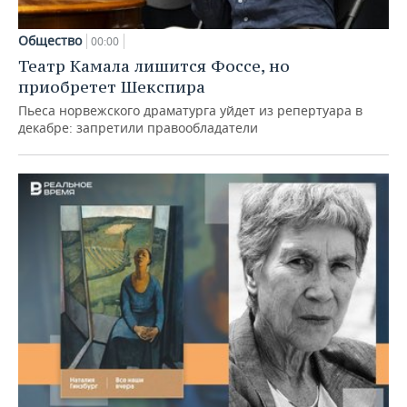
Общество
00:00
Театр Камала лишится Фоссе, но
приобретет Шекспира
Пьеса норвежского драматурга уйдет из репертуара в
декабре: запретили правообладатели