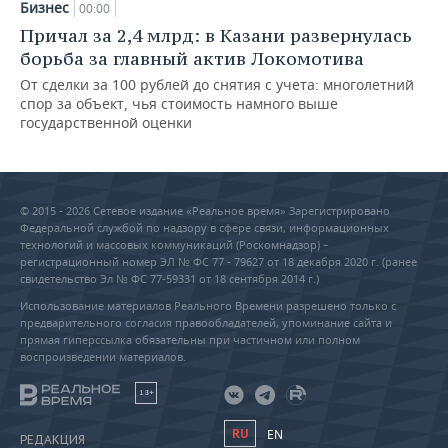
Бизнес
00:00
Причал за 2,4 млрд: в Казани развернулась
борьба за главный актив Локомотива
От сделки за 100 рублей до снятия с учета: многолетний
спор за объект, чья стоимость намного выше
государственной оценки
© 2015 - 2026 Сетевое издание «Реальное время» Зарегистрировано
Федеральной службой по надзору в сфере связи, информационных
технологий и массовых коммуникаций (Роскомнадзор) –
регистрационный номер ЭЛ № ФС 77 - 79627 от 18 декабря 2020 г. (ранее
свидетельство Эл № ФС 77-59331 от 18 сентября 2014 г.)
Использование материалов Реального Времени разрешено только с
предварительного согласия правообладателей, упоминание сайта и
прямая гиперссылка обязательны при частичном или полном
воспроизведении материалов.
18+
RU
EN
РЕДАКЦИЯ