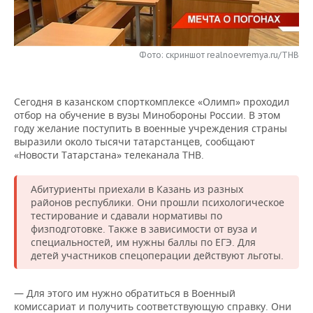
НЕФТЕХИМИЯ
РОЗНИЧНАЯ ТОРГОВЛЯ
НОВОСТИ ТЕХНОЛОГИЙ
МЕРОПРИЯТИЯ
НЕФТЬ
Фото: скриншот realnoevremya.ru/ТНВ
ТРАНСПОРТ
IT
НОВОСТИ МЕРОПРИЯТИЙ
СПОРТ
ОПК
УСЛУГИ
МЕДИА
ВЫЕЗДНАЯ РЕДАКЦИЯ
НОВОСТИ СПОРТА
ОБЩЕСТВО
ЭНЕРГЕТИКА
Сегодня в казанском спорткомплексе «Олимп» проходил
отбор на обучение в вузы Минобороны России. В этом
ТЕЛЕКОММУНИКАЦИИ
БИЗНЕС-БРАНЧИ
ФУТБОЛ
НОВОСТИ ОБЩЕСТВА
ФОТОГАЛЕРЕЯ
году желание поступить в военные учреждения страны
выразили около тысячи татарстанцев, сообщают
ONLINE-КОНФЕРЕНЦИИ
ХОККЕЙ
ВЛАСТЬ
СЮЖЕТЫ
«Новости Татарстана» телеканала ТНВ.
ОТКРЫТАЯ ЛЕКЦИЯ
БАСКЕТБОЛ
ИНФРАСТРУКТУРА
СПРАВОЧНИК
Абитуриенты приехали в Казань из разных
районов республики. Они прошли психологическое
тестирование и сдавали нормативы по
ВОЛЕЙБОЛ
ИСТОРИЯ
СПИСОК ПЕРСОН
ПОЛНАЯ ВЕРСИЯ
физподготовке. Также в зависимости от вуза и
специальностей, им нужны баллы по ЕГЭ. Для
КИБЕРСПОРТ
КУЛЬТУРА
СПИСОК КОМПАНИЙ
детей участников спецоперации действуют льготы.
ФИГУРНОЕ КАТАНИЕ
МЕДИЦИНА
— Для этого им нужно обратиться в Военный
комиссариат и получить соответствующую справку. Они