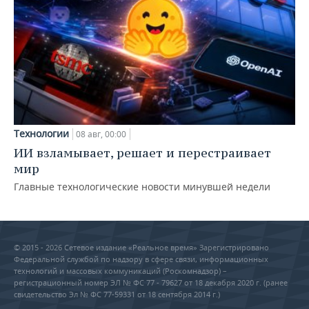
Технологии
08 авг, 00:00
ИИ взламывает, решает и перестраивает
мир
Главные технологические новости минувшей недели
© 2015 - 2026 Сетевое издание «Реальное время» Зарегистрировано
Федеральной службой по надзору в сфере связи, информационных
технологий и массовых коммуникаций (Роскомнадзор) –
регистрационный номер ЭЛ № ФС 77 - 79627 от 18 декабря 2020 г. (ранее
свидетельство Эл № ФС 77-59331 от 18 сентября 2014 г.)