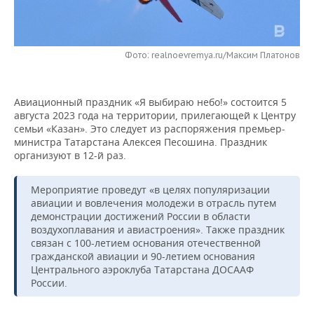
НЕФТЕХИМИЯ
РОЗНИЧНАЯ ТОРГОВЛЯ
НОВОСТИ ТЕХНОЛОГИЙ
МЕРОПРИЯТИЯ
НЕФТЬ
Фото: realnoevremya.ru/Максим Платонов
ТРАНСПОРТ
IT
НОВОСТИ МЕРОПРИЯТИЙ
СПОРТ
ОПК
УСЛУГИ
МЕДИА
ВЫЕЗДНАЯ РЕДАКЦИЯ
НОВОСТИ СПОРТА
ОБЩЕСТВО
ЭНЕРГЕТИКА
Авиационный праздник «Я выбираю небо!» состоится 5
августа 2023 года на территории, прилегающей к Центру
ТЕЛЕКОММУНИКАЦИИ
БИЗНЕС-БРАНЧИ
ФУТБОЛ
НОВОСТИ ОБЩЕСТВА
ФОТОГАЛЕРЕЯ
семьи «Казан». Это следует из распоряжения премьер-
министра Татарстана Алексея Песошина. Праздник
ONLINE-КОНФЕРЕНЦИИ
ХОККЕЙ
ВЛАСТЬ
СЮЖЕТЫ
организуют в 12-й раз.
ОТКРЫТАЯ ЛЕКЦИЯ
БАСКЕТБОЛ
ИНФРАСТРУКТУРА
СПРАВОЧНИК
Мероприятие проведут «в целях популяризации
авиации и вовлечения молодежи в отрасль путем
демонстрации достижений России в области
ВОЛЕЙБОЛ
ИСТОРИЯ
СПИСОК ПЕРСОН
ПОЛНАЯ ВЕРСИЯ
воздухоплавания и авиастроения». Также праздник
связан с 100-летием основания отечественной
КИБЕРСПОРТ
КУЛЬТУРА
СПИСОК КОМПАНИЙ
гражданской авиации и 90-летием основания
Центрального аэроклуба Татарстана ДОСААФ
России.
ФИГУРНОЕ КАТАНИЕ
МЕДИЦИНА