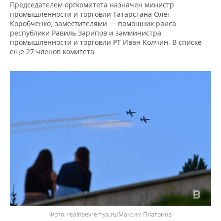
ВОДНЫЕ ВИДЫ СПОРТА
ОБРАЗОВАНИЕ
Председателем оргкомитета назначен министр
промышленности и торговли Татарстана Олег
Коробченко, заместителями — помощник раиса
ХОККЕЙ С МЯЧОМ
ПРОИСШЕСТВИЯ
республики Равиль Зарипов и замминистра
промышленности и торговли РТ Иван Колчин. В списке
еще 27 членов комитета.
Фото: realnoevremya.ru/Максим Платонов