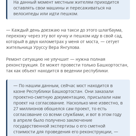
НЕФТЕХИМИЯ
На данный момент местным жителям приходится
оставлять свои машины и пересаживаться на
РОЗНИЧНАЯ ТОРГОВЛЯ
НОВОСТИ ТЕХНОЛОГИЙ
МЕРОПРИЯТИЯ
велосипеды или идти пешком.
НЕФТЬ
ТРАНСПОРТ
IT
НОВОСТИ МЕРОПРИЯТИЙ
СПОРТ
ОПК
— Каждый день доезжаю на такси до этого шлагбаума,
перехожу через эту вот кучку и пешком иду в свой сад,
УСЛУГИ
МЕДИА
ВЫЕЗДНАЯ РЕДАКЦИЯ
НОВОСТИ СПОРТА
ОБЩЕСТВО
который в двух километрах у меня от моста, — сетует
ЭНЕРГЕТИКА
жительница Уруссу Вера Янгулова.
ТЕЛЕКОММУНИКАЦИИ
БИЗНЕС-БРАНЧИ
ФУТБОЛ
НОВОСТИ ОБЩЕСТВА
ФОТОГАЛЕРЕЯ
Ремонт ситуацию не улучшит — нужна полная
реконструкция. Ее может провести только Башкортостан,
ONLINE-КОНФЕРЕНЦИИ
ХОККЕЙ
ВЛАСТЬ
СЮЖЕТЫ
так как объект находится в ведении республики.
ОТКРЫТАЯ ЛЕКЦИЯ
БАСКЕТБОЛ
ИНФРАСТРУКТУРА
СПРАВОЧНИК
— По нашим данным, сейчас мост находится в
казне Республики Башкортостан. Они заказали
ВОЛЕЙБОЛ
ИСТОРИЯ
СПИСОК ПЕРСОН
ПОЛНАЯ ВЕРСИЯ
проектно-сметную документацию, присылали нам
проект на согласование. Насколько мне известно, в
27 миллионов обошелся сам проект, то есть
КИБЕРСПОРТ
КУЛЬТУРА
СПИСОК КОМПАНИЙ
согласование со всеми службами, и вот в этом году
в апреле было получено заключение
ФИГУРНОЕ КАТАНИЕ
МЕДИЦИНА
государственной экспертизы о его сметной
стоимости для проведения его реконструкции, —