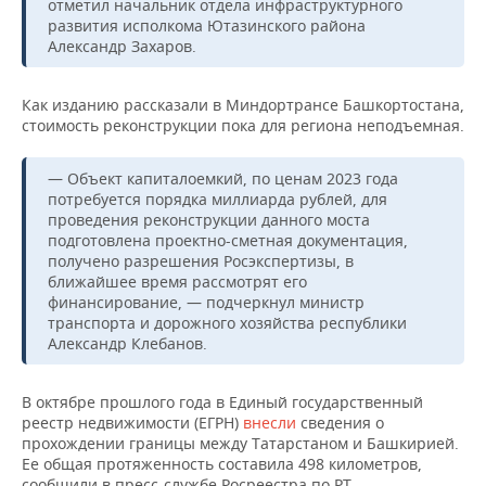
ВОДНЫЕ ВИДЫ СПОРТА
ОБРАЗОВАНИЕ
отметил начальник отдела инфраструктурного
развития исполкома Ютазинского района
Александр Захаров.
ХОККЕЙ С МЯЧОМ
ПРОИСШЕСТВИЯ
Как изданию рассказали в Миндортрансе Башкортостана,
стоимость реконструкции пока для региона неподъемная.
— Объект капиталоемкий, по ценам 2023 года
потребуется порядка миллиарда рублей, для
проведения реконструкции данного моста
подготовлена проектно-сметная документация,
получено разрешения Росэкспертизы, в
ближайшее время рассмотрят его
финансирование, — подчеркнул министр
транспорта и дорожного хозяйства республики
Александр Клебанов.
В октябре прошлого года в Единый государственный
реестр недвижимости (ЕГРН)
внесли
сведения о
прохождении границы между Татарстаном и Башкирией.
Ее общая протяженность составила 498 километров,
сообщили в пресс-службе Росреестра по РТ.