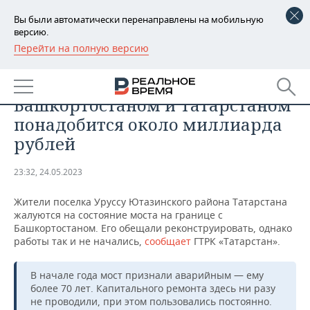
Вы были автоматически перенаправлены на мобильную
версию.
Перейти на полную версию
РЕГИОНЫ
ОБЩЕСТВО
На реконструкцию моста между
БАШКОРТОСТАН
НОВОСТИ
Башкортостаном и Татарстаном
ТАТАРСТАН
АНАЛИТИКА
понадобится около миллиарда
рублей
УДМУРТИЯ
НОВОСТИ АНАЛИТИКИ
ЭКОНОМИКА
23:32, 24.05.2023
ДЕКЛАРАЦИИ О ДОХОДАХ
НОВОСТИ ЭКОНОМИКИ
ПРОМЫШЛЕННОСТЬ
Жители поселка Уруссу Ютазинского района Татарстана
КОРОЛИ ГОСЗАКАЗА ПФО
ФИНАНСЫ
НОВОСТИ
НЕДВИЖИМОСТЬ
жалуются на состояние моста на границе с
ПРОМЫШЛЕННОСТИ
Башкортостаном. Его обещали реконструировать, однако
ВУЗЫ ТАТАРСТАНА
БАНКИ
НОВОСТИ НЕДВИЖИМОСТИ
АВТО
работы так и не начались,
сообщает
ГТРК «Татарстан».
АГРОПРОМ
КОМУ ПРИНАДЛЕЖАТ
БЮДЖЕТ
НОВОСТИ АВТО
БИЗНЕС
В начале года мост признали аварийным — ему
ТОРГОВЫЕ ЦЕНТРЫ
МАШИНОСТРОЕНИЕ
более 70 лет. Капитального ремонта здесь ни разу
ТАТАРСТАНА
не проводили, при этом пользовались постоянно.
ИНВЕСТИЦИИ
НОВОСТИ БИЗНЕСА
ТЕХНОЛОГИИ