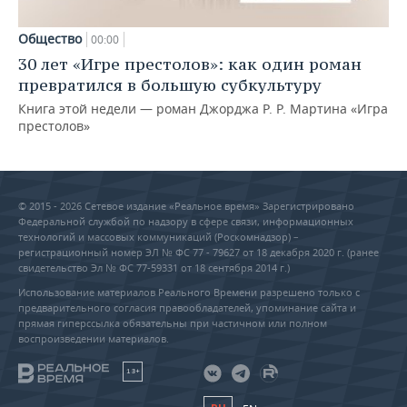
Общество
00:00
30 лет «Игре престолов»: как один роман
превратился в большую субкультуру
Книга этой недели — роман Джорджа Р. Р. Мартина «Игра
престолов»
© 2015 - 2026 Сетевое издание «Реальное время» Зарегистрировано
Федеральной службой по надзору в сфере связи, информационных
технологий и массовых коммуникаций (Роскомнадзор) –
регистрационный номер ЭЛ № ФС 77 - 79627 от 18 декабря 2020 г. (ранее
свидетельство Эл № ФС 77-59331 от 18 сентября 2014 г.)
Использование материалов Реального Времени разрешено только с
предварительного согласия правообладателей, упоминание сайта и
прямая гиперссылка обязательны при частичном или полном
воспроизведении материалов.
18+