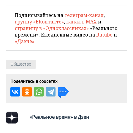
ВОДНЫЕ ВИДЫ СПОРТА
ОБРАЗОВАНИЕ
ХОККЕЙ С МЯЧОМ
ПРОИСШЕСТВИЯ
Подписывайтесь на
телеграм-канал
,
группу «ВКонтакте»
,
канал в MAX
и
страницу в «Одноклассниках»
«Реального
времени». Ежедневные видео на
Rutube
и
«Дзене»
.
Общество
Поделитесь в соцсетях
«Реальное время» в Дзен