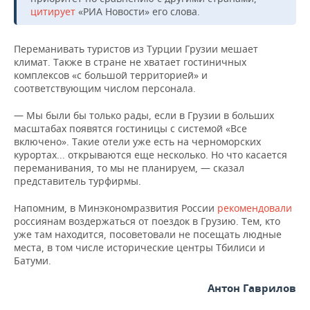
НЕФТЕХИМИЯ
цитирует
«РИА Новости» его слова.
РОЗНИЧНАЯ ТОРГОВЛЯ
НОВОСТИ ТЕХНОЛОГИЙ
МЕРОПРИЯТИЯ
НЕФТЬ
Переманивать туристов из Турции Грузии мешает
ТРАНСПОРТ
IT
НОВОСТИ МЕРОПРИЯТИЙ
СПОРТ
климат. Также в стране не хватает гостиничных
ОПК
комплексов «с большой территорией» и
соответствующим числом персонала.
УСЛУГИ
МЕДИА
ВЫЕЗДНАЯ РЕДАКЦИЯ
НОВОСТИ СПОРТА
ОБЩЕСТВО
ЭНЕРГЕТИКА
— Мы были бы только рады, если в Грузии в больших
ТЕЛЕКОММУНИКАЦИИ
БИЗНЕС-БРАНЧИ
ФУТБОЛ
НОВОСТИ ОБЩЕСТВА
ФОТОГАЛЕРЕЯ
масштабах появятся гостиницы с системой «Все
включено». Такие отели уже есть на черноморских
ONLINE-КОНФЕРЕНЦИИ
ХОККЕЙ
ВЛАСТЬ
СЮЖЕТЫ
курортах... открываются еще несколько. Но что касается
переманивания, то мы не планируем, — сказал
представитель турфирмы.
ОТКРЫТАЯ ЛЕКЦИЯ
БАСКЕТБОЛ
ИНФРАСТРУКТУРА
СПРАВОЧНИК
Напомним, в Минэкономразвития России
рекомендовали
ВОЛЕЙБОЛ
ИСТОРИЯ
СПИСОК ПЕРСОН
ПОЛНАЯ ВЕРСИЯ
россиянам воздержаться от поездок в Грузию. Тем, кто
уже там находится, посоветовали не посещать людные
места, в том числе исторические центры Тбилиси и
КИБЕРСПОРТ
КУЛЬТУРА
СПИСОК КОМПАНИЙ
Батуми.
ФИГУРНОЕ КАТАНИЕ
МЕДИЦИНА
Антон Гаврилов