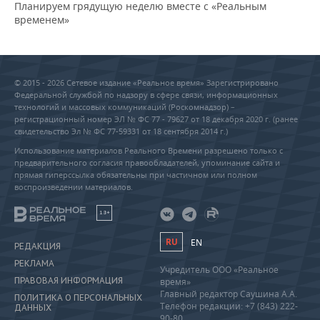
Планируем грядущую неделю вместе с «Реальным
временем»
© 2015 - 2026 Сетевое издание «Реальное время» Зарегистрировано
Федеральной службой по надзору в сфере связи, информационных
технологий и массовых коммуникаций (Роскомнадзор) –
регистрационный номер ЭЛ № ФС 77 - 79627 от 18 декабря 2020 г. (ранее
свидетельство Эл № ФС 77-59331 от 18 сентября 2014 г.)
Использование материалов Реального Времени разрешено только с
предварительного согласия правообладателей, упоминание сайта и
прямая гиперссылка обязательны при частичном или полном
воспроизведении материалов.
18+
RU
EN
РЕДАКЦИЯ
РЕКЛАМА
Учредитель ООО «Реальное
ПРАВОВАЯ ИНФОРМАЦИЯ
время»
Главный редактор Саушина А.А.
ПОЛИТИКА О ПЕРСОНАЛЬНЫХ
Телефон редакции: +7 (843) 222-
ДАННЫХ
90-80