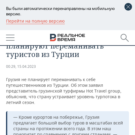
Вы были автоматически перенаправлены на мобильную
версию.
Перейти на полную версию
РЕГИОНЫ
ОБЩЕСТВО
В Грузии заверили, что не
БАШКОРТОСТАН
НОВОСТИ
планируют переманивать
ТАТАРСТАН
АНАЛИТИКА
туристов из Турции
УДМУРТИЯ
НОВОСТИ АНАЛИТИКИ
ЭКОНОМИКА
00:29, 15.04.2023
ДЕКЛАРАЦИИ О ДОХОДАХ
НОВОСТИ ЭКОНОМИКИ
ПРОМЫШЛЕННОСТЬ
Грузия не планирует переманивать к себе
путешественников из Турции. Об этом заявил
КОРОЛИ ГОСЗАКАЗА ПФО
ФИНАНСЫ
НОВОСТИ
НЕДВИЖИМОСТЬ
представитель грузинской турфирмы Hot Travel group,
ПРОМЫШЛЕННОСТИ
объяснив, что страну устраивает уровень турпотока в
летний сезон.
ВУЗЫ ТАТАРСТАНА
БАНКИ
НОВОСТИ НЕДВИЖИМОСТИ
АВТО
АГРОПРОМ
— Кроме курортов на побережье, Грузия
КОМУ ПРИНАДЛЕЖАТ
БЮДЖЕТ
НОВОСТИ АВТО
БИЗНЕС
ТОРГОВЫЕ ЦЕНТРЫ
МАШИНОСТРОЕНИЕ
предлагает большой выбор туров в масштабах всей
ТАТАРСТАНА
страны на протяжении всего года. В этом наш
ИНВЕСТИЦИИ
НОВОСТИ БИЗНЕСА
ТЕХНОЛОГИИ
приоритет по сравнению с другими странами, —